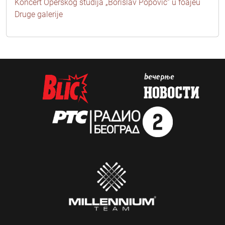
Koncert Operskog studija „Borislav Popović“ u foajeu
Druge galerije