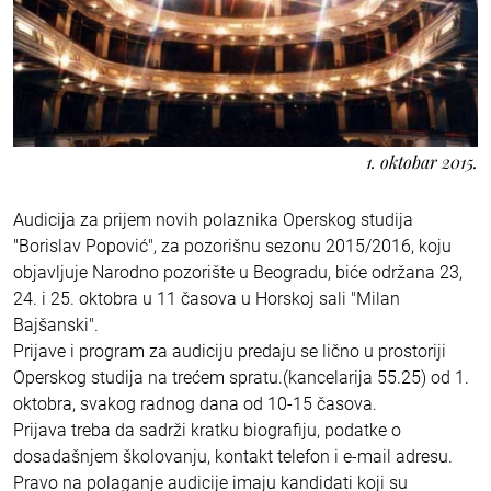
1. oktobar 2015.
Audicija za prijem novih polaznika Operskog studija
"Borislav Popović", za pozorišnu sezonu 2015/2016, koju
objavljuje Narodno pozorište u Beogradu, biće održana 23,
24. i 25. oktobra u 11 časova u Horskoj sali "Milan
Bajšanski".
Prijave i program za audiciju predaju se lično u prostoriji
Operskog studija na trećem spratu.(kancelarija 55.25) od 1.
oktobra, svakog radnog dana od 10-15 časova.
Prijava treba da sadrži kratku biografiju, podatke o
dosadašnjem školovanju, kontakt telefon i e-mail adresu.
Pravo na polaganje audicije imaju kandidati koji su