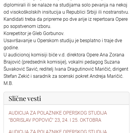
diplomirali ili se nalaze na studijama solo pevanja na nekoj
od visokoškolskih insitucija u Republici Srbiji ili nostranstvu.
Kandidati treba da pripreme po dve arije iz repertoara Opere
po sopstvenom izboru.
Korepetitor je Gleb Gorbunov.
Usavršavanje u Operskom studiju je besplatno i traje dve
godine.
U audicionoj komisiji biće v.d. direktora Opere Ana Zorana
Brajović (predsednik komisije), vokalni pedagog Suzana
Šuvaković Savić, reditelj Ivana Dragutinović Maričić, dirigent
Stefan Zekić i saradnik za scenski pokret Andreja Maričić.
M.B.
Slične vesti
AUDICIJA ZA POLAZNIKE OPERSKOG STUDIJA
"BORISLAV POPOVIĆ" 23, 24. I 25. OKTOBRA
AUDICIJA ZA POLAZNIKE OPERSKOG STUDIJA