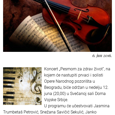
6. jun 2016.
Koncert „Pesmom za zdrav život“, na
kojem će nastupiti prvaci i solisti
Opere Narodnog pozorišta u
Beogradu, biće održan u nedelju 12.
juna (20,00) u Svečanoj sali Doma
Vojske Srbije.
U programu će učestvovati Jasmina
Trumbetaš Petrović, Snežana Savičić Sekulić, Janko