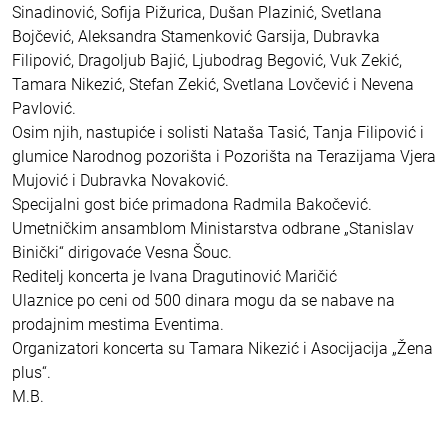
Sinadinović, Sofija Pižurica, Dušan Plazinić, Svetlana
Bojčević, Aleksandra Stamenković Garsija, Dubravka
Filipović, Dragoljub Bajić, Ljubodrag Begović, Vuk Zekić,
Tamara Nikezić, Stefan Zekić, Svetlana Lovčević i Nevena
Pavlović.
Osim njih, nastupiće i solisti Nataša Tasić, Tanja Filipović i
glumice Narodnog pozorišta i Pozorišta na Terazijama Vjera
Mujović i Dubravka Novaković.
Specijalni gost biće primadona Radmila Bakočević.
Umetničkim ansamblom Ministarstva odbrane „Stanislav
Binički“ dirigovaće Vesna Šouc.
Reditelj koncerta je Ivana Dragutinović Maričić
Ulaznice po ceni od 500 dinara mogu da se nabave na
prodajnim mestima Eventima.
Organizatori koncerta su Tamara Nikezić i Asocijacija „Žena
plus“.
M.B.