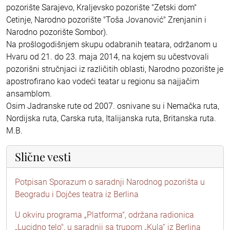
pozorište Sarajevo, Kraljevsko pozorište "Zetski dom"
Cetinje, Narodno pozorište "Toša Jovanović" Zrenjanin i
Narodno pozorište Sombor).
Na prošlogodišnjem skupu odabranih teatara, održanom u
Hvaru od 21. do 23. maja 2014, na kojem su učestvovali
pozorišni stručnjaci iz različitih oblasti, Narodno pozorište je
apostrofirano kao vodeći teatar u regionu sa najjačim
ansamblom.
Osim Jadranske rute od 2007. osnivane su i Nemačka ruta,
Nordijska ruta, Carska ruta, Italijanska ruta, Britanska ruta.
M.B.
Slične vesti
Potpisan Sporazum o saradnji Narodnog pozorišta u
Beogradu i Dojčes teatra iz Berlina
U okviru programa „Platforma", održana radionica
„Lucidno telo", u saradnji sa trupom „Kula“ iz Berlina