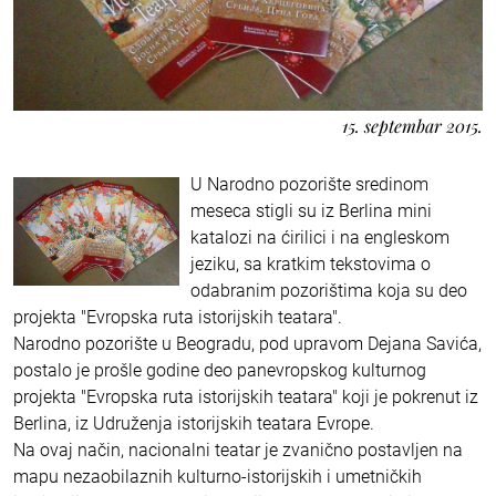
15. septembar 2015.
U Narodno pozorište sredinom
meseca stigli su iz Berlina mini
katalozi na ćirilici i na engleskom
jeziku, sa kratkim tekstovima o
odabranim pozorištima koja su deo
projekta "Evropska ruta istorijskih teatara".
Narodno pozorište u Beogradu, pod upravom Dejana Savića,
postalo je prošle godine deo panevropskog kulturnog
projekta "Evropska ruta istorijskih teatara" koji je pokrenut iz
Berlina, iz Udruženja istorijskih teatara Evrope.
Na ovaj način, nacionalni teatar je zvanično postavljen na
mapu nezaobilaznih kulturno-istorijskih i umetničkih