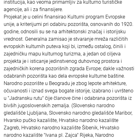
institucija, kao veoma primamljiv za kulturno turističke
agencije, ali i za finansijere.
Projekat je u celini finansirao Kulturni program Evropske
unije, a kriterijumi pri odabiru pozorišta, osnovanih do 1920.
godine, odnosili su se na arhitektonski značaj i istorijsku
vrednost. Generalna zamisao je stvaranje mreža različitih
evropskih kulturnih puteva koji bi, između ostalog, činili i
zajedničku mapu kulturnog turizma, a jedan od ciljeva
projekta je i isticanje jedinstvenog duhovnog prostora i
zajedničkih korena pozorišnih zgrada Evrope; dakle važnosti
odabranih pozorišta kao dela evropske kulturne baštine.
Narodno pozorište u Beogradu je zbog lepote arhitekture,
očuvanosti i iznad svega bogate istorije, izabrano i uvršteno
u "Jadransku rutu" čije članove čine i odabrana pozorišta iz
bivših jugoslovenskih zemalja. (Slovensko narodno
gledališče Ljubljana, Slovensko narodno gledališče Maribor,
Hvarsko pučko kazalište, Hrvatsko narodno kazalište
Zagreb, Hrvatsko narodno kazalište Šibenik, Hrvatsko
narodno kazalište "Ivana pl. Zajca" Rijeka, Narodno