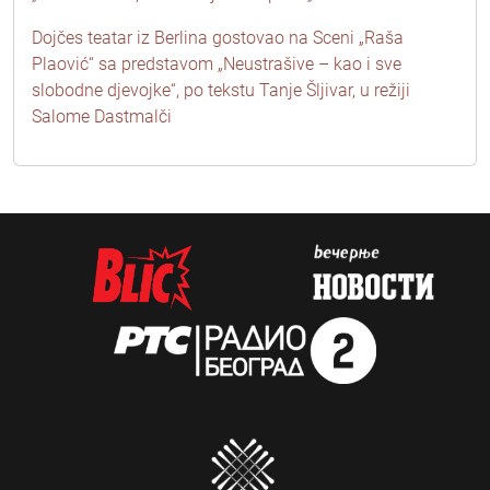
Dojčes teatar iz Berlina gostovao na Sceni „Raša
Plaović“ sa predstavom „Neustrašive – kao i sve
slobodne djevojke“, po tekstu Tanje Šljivar, u režiji
Salome Dastmalči