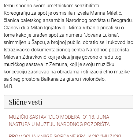
temu shodno svom umetničkom senzibilitetu.
Koreografiju za spot je osmislila i izvela Marina Miletić,
članica baletskog ansambla Narodnog pozrišta u Beogradu.
Članovi dua Milan Ignjatović i Mima Vrbanić pričali su o
tome kako je urađen spot za numeru "Jovana Lukina",
snimmljen u Šapcu, a brojnoj publici obratio se i rukovodilac
Istraživačko-dokumentacionog centra Narodnog pozorišta
Milovan Zdravković koji je detaljnije govorio o radu tog
muzičkog sastava iz Zemuna, koji je svoju muzičku
koncepciju zasnovao na obradama i stilizaciji etno muzike
sa šireg prostora Balkana za gitaru i violončelo.
M.B.
Slične vesti
MUZIČKI SASTAV "DUO MODERATO" 13. JUNA
NASTUPA U MUZEJU NARODNOG POZORIŠTA
PROMOCIJA KNjIGE GORDANE KRAJAČIĆ “MUZIČKI