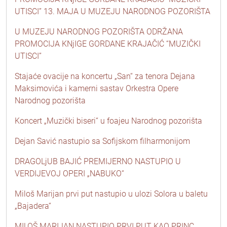
UTISCI” 13. MAJA U MUZEJU NARODNOG POZORIŠTA
U MUZEJU NARODNOG POZORIŠTA ODRŽANA
PROMOCIJA KNjIGE GORDANE KRAJAČIĆ “MUZIČKI
UTISCI”
Stajaće ovacije na koncertu „San“ za tenora Dejana
Maksimovića i kamerni sastav Orkestra Opere
Narodnog pozorišta
Koncert „Muzički biseri“ u foajeu Narodnog pozorišta
Dejan Savić nastupio sa Sofijskom filharmonijom
DRAGOLjUB BAJIĆ PREMIJERNO NASTUPIO U
VERDIJEVOJ OPERI „NABUKO“
Miloš Marijan prvi put nastupio u ulozi Solora u baletu
„Bajadera“
MILOŠ MARIJAN NASTUPIO PRVI PUT KAO PRINC