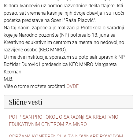
Isidora Ivančević uz pomoć razvodnice delila flajere. Isti
posao, sat vremena kasnije, njih dvoje obavljali su i uoči
početka predstave na Sceni "Raša Plaović".
Na taj način, započela je realizacija Protokola o saradnji
koje je Narodno pozorište (NP) potpisalo 13. juna sa
Kreativno edukativnim centrom za mentalno nedovoljno
razvijene osobe (KEC MNRO).
U ime dve institucije, sporazum su potpisali upravnik NP
Božidar Đurović i predsednica KEC MNRO Margareta
Kecman.
M.B.
Više o tome možete pročitati
OVDE
Slične vesti
POTPISAN PROTOKOL O SARADNjI SA KREATIVNO
EDUKATIVNIM CENTROM ZA MNRO
ODRŽANA KONFERENCIJA ZA NOVINARE POVODOM