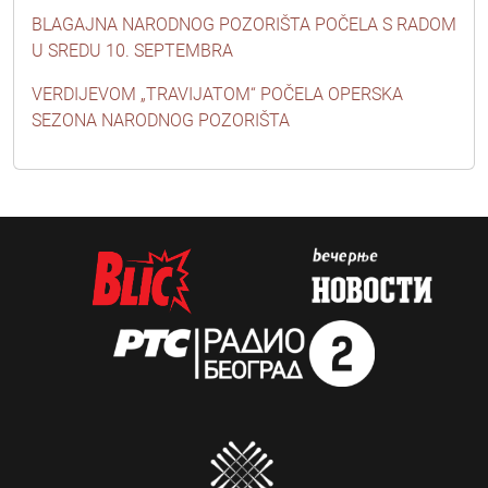
BLAGAJNA NARODNOG POZORIŠTA POČELA S RADOM
U SREDU 10. SEPTEMBRA
VERDIJEVOM „TRAVIJATOM“ POČELA OPERSKA
SEZONA NARODNOG POZORIŠTA