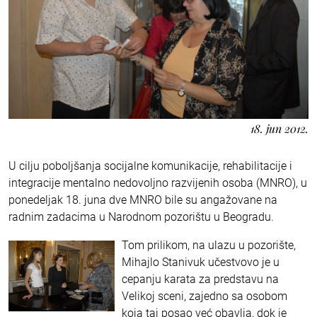
18. jun 2012.
U cilju poboljšanja socijalne komunikacije, rehabilitacije i
integracije mentalno nedovoljno razvijenih osoba (MNRO), u
ponedeljak 18. juna dve MNRO bile su angažovane na
radnim zadacima u Narodnom pozorištu u Beogradu.
Tom prilikom, na ulazu u pozorište,
Mihajlo Stanivuk učestvovo je u
cepanju karata za predstavu na
Velikoj sceni, zajedno sa osobom
koja taj posao već obavlja, dok je