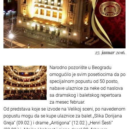
27. januar 2016.
Narodno pozorište u Beogradu
omogućilo je svim posetiocima da po
specijalnom popustu od 50 posto,
nabave ulaznice za neke od naslova
sa dramskog i baletskog repertoara
za mesec februar.
Od predstava koje se izvode na Velikoj sceni, po navedenom
popustu mogu da se kupe ulaznice za balet „Slika Dorijana
Greja” (09.02.) i drame „Antigona” (12.02.) „Henri Šesti”