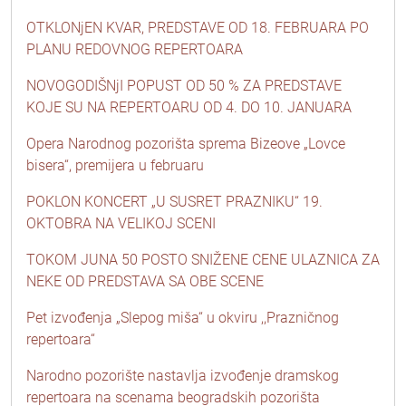
OTKLONjEN KVAR, PREDSTAVE OD 18. FEBRUARA PO
PLANU REDOVNOG REPERTOARA
NOVOGODIŠNjI POPUST OD 50 % ZA PREDSTAVE
KOJE SU NA REPERTOARU OD 4. DO 10. JANUARA
Opera Narodnog pozorišta sprema Bizeove „Lovce
bisera“, premijera u februaru
POKLON KONCERT „U SUSRET PRAZNIKU“ 19.
OKTOBRA NA VELIKOJ SCENI
TOKOM JUNA 50 POSTO SNIŽENE CENE ULAZNICA ZA
NEKE OD PREDSTAVA SA OBE SCENE
Pet izvođenja „Slepog miša“ u okviru ,,Prazničnog
repertoara“
Narodno pozorište nastavlja izvođenje dramskog
repertoara na scenama beogradskih pozorišta