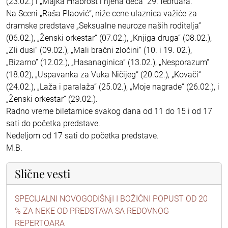
(23.02.) i „Majka Hrabrost i njena deca“ 29. februara.
Na Sceni „Raša Plaović“, niže cene ulaznica važiće za
dramske predstave „Seksualne neuroze naših roditelja”
(06.02.), „Ženski orkestar“ (07.02.), „Knjiga druga“ (08.02.),
„Zli dusi“ (09.02.), „Mali bračni zločini“ (10. i 19. 02.),
„Bizarno” (12.02.), „Hasanaginica” (13.02.), „Nesporazum“
(18.02), „Uspavanka za Vuka Ničijeg“ (20.02.), „Kovači“
(24.02.), „Laža i paralaža“ (25.02.), „Moje nagrade“ (26.02.), i
„Ženski orkestar“ (29.02.).
Radno vreme biletarnice svakog dana od 11 do 15 i od 17
sati do početka predstave.
Nedeljom od 17 sati do početka predstave.
M.B.
Slične vesti
SPECIJALNI NOVOGODIŠNjI I BOŽIĆNI POPUST OD 20
% ZA NEKE OD PREDSTAVA SA REDOVNOG
REPERTOARA