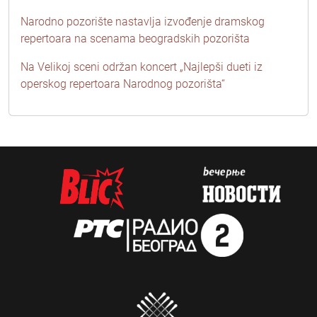
Narodno pozorište nastavlja izvođenje dramskog
repertoara na scenama beogradskih pozorišta
Na Velikoj sceni održan koncert „Najlepši dueti iz
operskog repertoara Narodnog pozorišta“