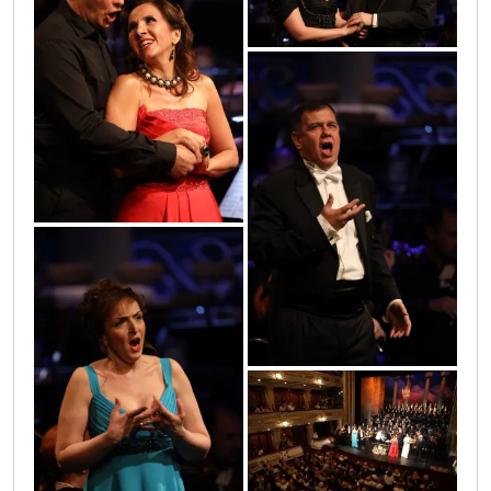
0o3a0461
0o3a0064
0o3a0110
0o3a0662