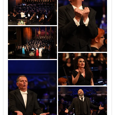
0o3a0623
0o3a0227
0o3a0635
0o3a0557
0o3a0219
0o3a0152