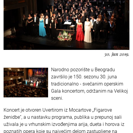
30. jun 2019.
Narodno pozorište u Beogradu
završilo je 150. sezonu 30. juna
tradicionalno - svečanim operskim
Gala koncertom, održanim na Velikoj
sceni.
Koncert je otvoren Uvertirom iz Mocartove „Figarove
ženidbe“, a u nastavku programa, publika u prepunoj sali
uživala je u vrhunskim izvođenjima arija, dueta i horova iz
poznatih opera koje su najvećim delom zastupljene na