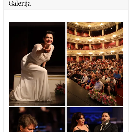
Galerija
0o3a0516
0o3a0339
0o3a0266