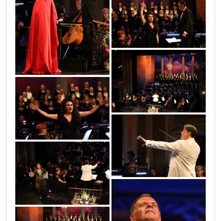
0o3a0172
0o3a0573
0o3a0604
0o3a0565
0o3a0583
0o3a0597