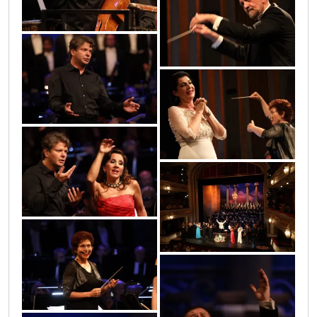
0o3a0523
0o3a0293
0o3a0496
0o3a0441
0o3a0653
0o3a0280