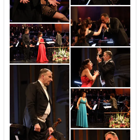
0o3a0552
0o3a0425
0o3a0169
0o3a0395
0o3a0197