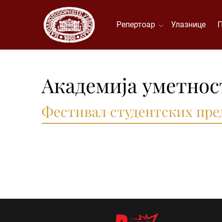
Репертоар
Улазнице
Академија уметнос
Фестивал студентских пре