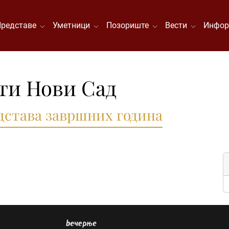
Представе
Уметници
Позориште
Вести
Инфор
ти Нови Сад
дстава завршних година