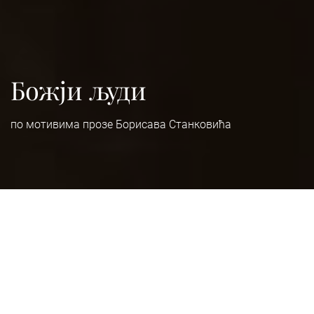
Божји људи
по мотивима прозе Борисава Станковића