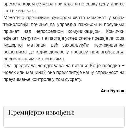
времена којем се мора припадати по сваку цену, али се
још не зна како.
Меноти с прецизним хумором хвата моменат у којем
технологија почиње да управља пажњом и преузима
примат над непосредном комуникацијом. Комички
ефекат, међутим, не настаје услед слепе предаје ликова
модерној матрици, већ захваљујући неочекиваним
решењима до којих долазе у процесу прилагођавања
новонасталим околностима.
Ова представа не одговара на питање Ко је победио –
човек или машина?, она преиспитује нашу спремност на
преузимање контроле у том сусрету.
Ана Буњак
Премијерно извођење