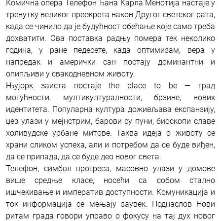
Комична опера Телефон Ђана Карла Менотија настаје у
тренутку великог преокрета након Другог светског рата,
када се чинило да је будућност обећање које само треба
дохватити. Ова поставка радњу помера тек неколико
година, у ране педесете, када оптимизам, вера у
напредак и амерички сан постају доминантни и
опипљиви у свакодневном животу.
Њујорк заиста постаје the place to be — град
могућности, мултикултуралности, брзине, нових
идентитета. Популарна култура доживљава експанзију,
џез улази у мејнстрим, барови су пуни, биоскопи славе
холивудске урбане митове. Таква идеја о животу се
храни сликом успеха, али и потребом да се буде виђен,
да се припада, да се буде део новог света.
Телефон, симбол прогреса, масовно улази у домове
више средње класе, носећи са собом стално
ишчекивање и императив доступности. Комуникација и
ток информација се мењају заувек. Поднаслов Нови
ритам града говори управо о фокусу на тај дух новог