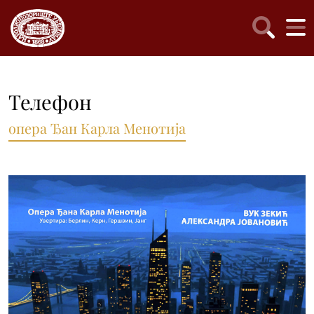
Телефон
опера Ђан Карла Менотија