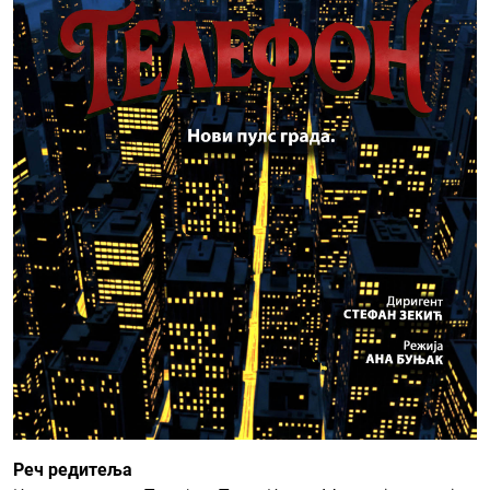
Реч редитеља