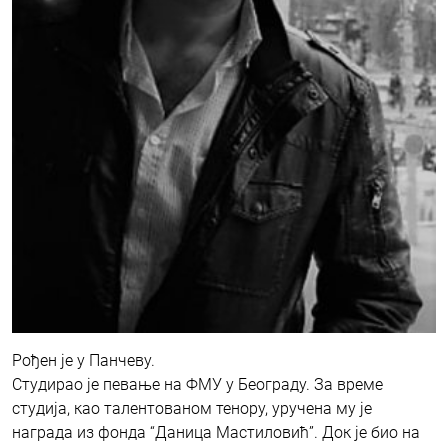
Рођен је у Панчеву.
Студирао је певање на ФМУ у Београду. За време
студија, као талентованом тенору, уручена му је
награда из фонда “Даница Мастиловић”. Док је био на