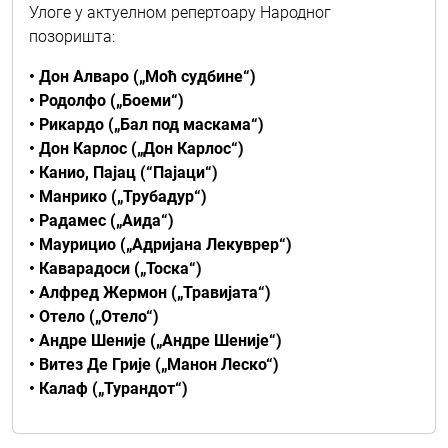
Улоге у актуелном репертоару Народног
позоришта:
• Дон Алваро („Моћ судбине“)
• Родолфо („Боеми“)
• Рикардо („Бал под маскама“)
• Дон Карлос („Дон Карлос“)
• Канио, Пајац (“Пајаци“)
• Манрико („Трубадур“)
• Радамес („Аида“)
• Маурицио („Адријана Лекуврер“)
• Каварадоси („Toскa“)
• Алфред Жермон („Травијата“)
• Отело („Отело“)
• Андре Шеније („Андре Шеније“)
• Витез Де Грије („Манон Леско“)
• Калаф („Турандот“)