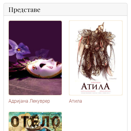
Представе
Адријана Лекуврер
Атила