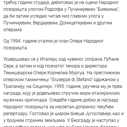
трећој години студија, дебитовао је на сцени Народног
позоришта улогом Родолфа у Пучинијевим “Боемима”,
да би затим уследио читав низ главних улога у
Пучинијевим, Вердијевим, Доницетијевим и другим
операма.
Од 1994. године стални је члан Опере Народног
позоришта.
Усавршавао се у Италији, код чувеног сопрана Лућане
Сере, а затим и код познатог тенора и директора
Темишварске Опере Корнелиа Мургуа. На престижном
оперском такмичењу “Giuseppe di Stefano” одржаном у
Трапанију, на Сицилији, 1995. године, уручена му је прва
награда, коју је додељивао стручни жири италијанских
музичких критичара. Следеће године добио је награду
Народног позоришта за изузетан допринос текућем
репертоару. Гостовао је широм бивше Југославије, као и
у бројним страним земљама. У Београду је наступао у