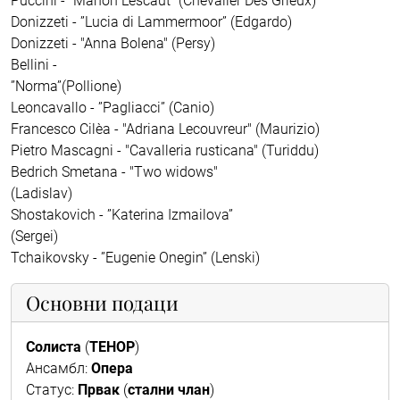
Puccini - "Manon Lescaut" (Chevalier Des Grieux)
Donizzeti - ”Lucia di Lammermoor” (Edgardo)
Donizzeti - "Anna Bolena" (Persy)
Bellini -
”Norma”(Pollione)
Leoncavallo - ”Pagliacci” (Canio)
Francesco Cilèa - "Adriana Lecouvreur" (Maurizio)
Pietro Mascagni - "Cavalleria rusticana" (Turiddu)
Bedrich Smetana - "Two widows"
(Ladislav)
Shostakovich - ”Katerina Izmailova”
(Sergei)
Tchaikovsky - ”Eugenie Onegin” (Lenski)
Основни подаци
Солиста
(
ТЕНОР
)
Ансамбл:
Опера
Статус:
Првак
(
стални члан
)