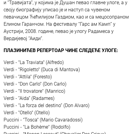
и “Травијата”, у којима је Душан певао главне улоге, а у
своју биографију уписао је и наступ са чувеном
певачицом Ћећилијом Газдиом, као и са мецосопраном
Елином Гаранчом. На фестивалу “Гарс ам Камп” у
Аустрији, 2008. године, певао је улогу Радамеса у
Вердијевој “Аиди”.
ПЛАЗИНИЋЕВ РЕПЕРТОАР ЧИНЕ СЛЕДЕЋЕ УЛОГЕ:
Verdi - "La Traviata" (Alfredo)
Verdi - "Rigoletto" (Duca di Mantova)
Verdi - "Attila" (Foresto)
Verdi - "Don Carlo" (Don Carlo)
Verdi - "Il trovatore" (Manrico)
Verdi - ”Aida” (Radames)
Verdi - “La forza del destino” (Don Alvaro)
Verdi - "Otello" (Otello)
Puccini - "Tosca" (Mario Cavaradossi)
Puccini - "La Bohème" (Rodolfo)