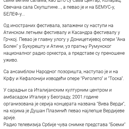
свим већим салама, као што су Сава Центар, Коларац,
Свечана сала Скупштине..., а певао је и на БЕМУС-у,
БЕЛЕФ-у...
Од иностраних фестивала, запажени су наступи на
Атинском летњем фестивалу и Касандра фестивалу у
Грчкој. Певао је главну улогу у Доницетијевој опери “Ана
Болен” у Букурешту и Атини, уз пратњу Румунског
националног радио оркестра, а представе су преношене
уживо.
Са ансамблом Народног позоришта, наступао је и на
Крфу и Кефалонији изводећи опере “Риголето” и “Тоска”.
У сарадњи са Италијанским културним центром и
амбасадом Италије у Београду, 2001.године
организована је серија концерата названа “Вива Верди”,
на којима је Душан Плазинић певао најлепше Вердијеве
арије.
Радио телевизија Србије чува снимке представа “Боеми”