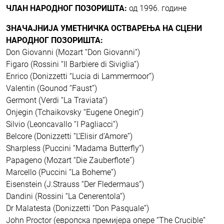
ЧЛАН НАРОДНОГ ПОЗОРИШТА:
од 1996. године
ЗНАЧАЈНИЈА УМЕТНИЧКА ОСТВАРЕЊА НА СЦЕНИ
НАРОДНОГ ПОЗОРИШТА:
Don Giovanni (Mozart “Don Giovanni”)
Figaro (Rossini “Il Barbiere di Siviglia”)
Enrico (Donizzetti “Lucia di Lammermoor”)
Valentin (Gounod “Faust”)
Germont (Verdi “La Traviata”)
Onjegin (Tchaikovsky “Eugene Onegin”)
Silvio (Leoncavallo “I Pagliacci”)
Belcore (Donizzetti “L’Elisir d’Amore”)
Sharpless (Puccini “Madama Butterfly”)
Papageno (Mozart “Die Zauberflote”)
Marcello (Puccini “La Boheme”)
Eisenstein (J.Strauss “Der Fledermaus”)
Dandini (Rossini “La Cenerentola”)
Dr Malatesta (Donizzetti “Don Pasquale”)
John Proctor (европска премијера опере “The Crucible”