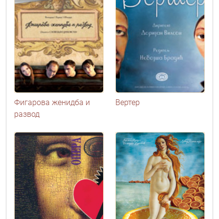
Фигарова женидба и
Вертер
развод