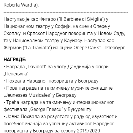
Roberta Ward-a).
------------------------------------------------------------------------------------
Наступао је као Фигаро (“Il Barbiere di Siviglia”) у
Националном театру у Софији, на сцени Опере у
Скопљу и Српског Народног позоришта у Новом Саду,
те у Националном театру у Каунасу. Наступао као
Жермон (“La Traviata”) на сцени Опере Санкт Петербург.
НАГРАДЕ:
• Награда „Davidoff“ за улогу Дандинија у опери
„Пепељуга“
• Похвала Народног позоришта у Београду
• Прва награда на такмичењу музичке омладине
„Jeunesses Musicales“ у Београду
• Трећа награда на такмичењу интернационалног
фестивала „George Enescu“ у Букурешту
• Јавна Похвала за резултате у раду од изузетног и
посебног значаја за успешну активност Народног
позоришта у Београду за сезону 2019/2020