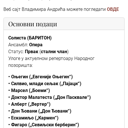
Веб сајт Владимира Андрића можете погледати
ОВДЕ
Основни подаци
Солиста (БАРИТОН)
Ансамбл:
Опера
Статус:
Првак
(
стални члан
)
Улоге у актуелном репертоару Народног
позоришта:
• Оњегин („Евгеније Оњегин“)
• Силвио, млади сељак („Пајаци“)
• Марсел („Боеми“)
• Доктор Малатеста („Дон Пасквале“)
• Алберт („Вертер“)
• Дон Ђовани („Дон Ђовани“)
• Ескамиљо („Кармен“)
• Фигаро („Севиљски берберин“)