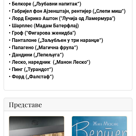
• Белкоре („Љубавни напитак“)
• Габријел фон Ајзенштајн, рентијер („Слепи миш“)
• Лорд Енрико Аштон ("Лучија од Ламермура")
• Шарплес (Мадам Батерфлај)
• Гроф ("Фигарова женидба")
• Панталоне („Заљубљен у три наранџе“)
• Папагено („Магична фрула“)
• Дандини („Пепељуга“)
• Леско, наредник („Манон Леско“)
• Пинг („Турандот“)
• Форд („Фалстаф“)
Представе