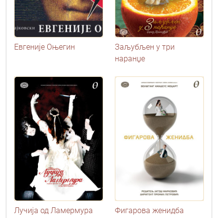
Евгеније Оњегин
Заљубљен у три
наранџе
Лучија од Ламермура
Фигарова женидба