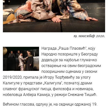
19. новембар 2020.
Награда „Раша Плаовић“, коју
Народно позориште у Београду
додељује за најбоље глумачко
остварење на свим београдским
позоришним сценама у сезони
2019/2020, припала је Игору Ђорђевићу за улогу
Калигуле у представи „Калигула“, познатој драми
славног француског писца, филозофа и новинара,
нобеловца Албера Kамија, у режији Снежане Тишић.
Већином гласова, одлуку је, на седници одржаној 19.