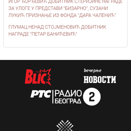
ИГОР ЂОРЂЕВИЋ ДОБИТНИК СТЕРИЈИНЕ НАГРАДЕ
ЗА УЛОГЕ У ПРЕДСТАВИ "БИЗАРНО", СУЗАНИ
ЛУКИЋ ПРИЗНАЊЕ ИЗ ФОНДА "ДАРА ЧАЛЕНИЋ"
ГЛУМАЦ НЕНАД СТОЈМЕНОВИЋ ДОБИТНИК
НАГРАДЕ "ПЕТАР БАНИЋЕВИЋ"