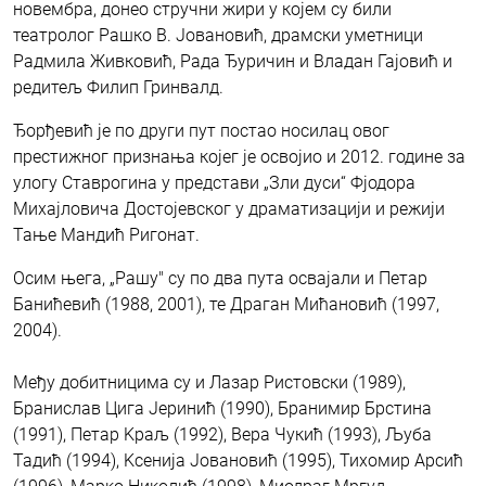
новембра, донео стручни жири у којем су били
театролог Рашко В. Јовановић, драмски уметници
Радмила Живковић, Рада Ђуричин и Владан Гајовић и
редитељ Филип Гринвалд.
Ђорђевић је по други пут постао носилац овог
престижног признања којег је освојио и 2012. године за
улогу Ставрогина у представи „Зли дуси“ Фјодора
Михајловича Достојевског у драматизацији и режији
Тање Мандић Ригонат.
Осим њега, „Рашу" су по два пута освајали и Петар
Банићевић (1988, 2001), те Драган Мићановић (1997,
2004).
Међу добитницима су и Лазар Ристовски (1989),
Бранислав Цига Јеринић (1990), Бранимир Брстина
(1991), Петар Kраљ (1992), Вера Чукић (1993), Љуба
Тадић (1994), Kсенија Јовановић (1995), Тихомир Арсић