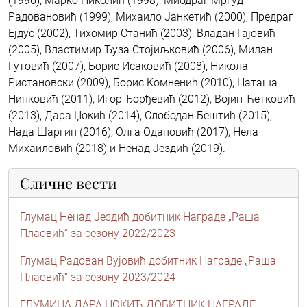
(1996), Марко Николић (1998), Миодраг Мргуд
Радовановић (1999), Михаило Јанкетић (2000), Предраг
Ејдус (2002), Тихомир Станић (2003), Владан Гајовић
(2005), Властимир Ђуза Стојиљковић (2006), Милан
Гутовић (2007), Борис Исаковић (2008), Никола
Ристановски (2009), Борис Kомненић (2010), Наташа
Нинковић (2011), Игор Ђорђевић (2012), Војин Ћетковић
(2013), Дара Џокић (2014), Слободан Бештић (2015),
Нада Шаргин (2016), Олга Одановић (2017), Нела
Михаиловић (2018) и Ненад Јездић (2019).
Сличне вести
Глумац Ненад Јездић добитник Награде „Раша
Плаовић“ за сезону 2022/2023
Глумац Радован Вујовић добитник Награде „Раша
Плаовић“ за сезону 2023/2024
ГЛУМИЦА ДАРА ЏОКИЋ ДОБИТНИК НАГРАДЕ