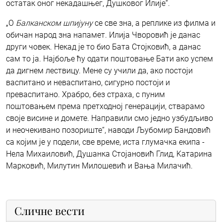
остатак оног некадашњег, Душковог Илије“.
„О
Балканском шпијуну
се све зна, а реплике из филма и
обичан народ зна напамет. Илија Чворовић је данас
други човек. Некад је то био Бата Стојковић, а данас
сам то ја. Најбоље ћу одати поштовање Бати ако успем
да дигнем лествицу. Мене су учили да, ако постоји
васпитано и неваспитано, сигурно постоји и
преваспитано. Храбро, без страха, с пуним
поштовањем према претходној генерацији, стварамо
своје висине и домете. Направили смо једно узбудљиво
и неочекивано позориште“, наводи Љубомир Бандовић
са којим је у подели, све време, иста глумачка екипа -
Нела Михаиловић, Душанка Стојановић Глид, Kатарина
Марковић, Милутин Милошевић и Вања Милачић.
Сличне вести