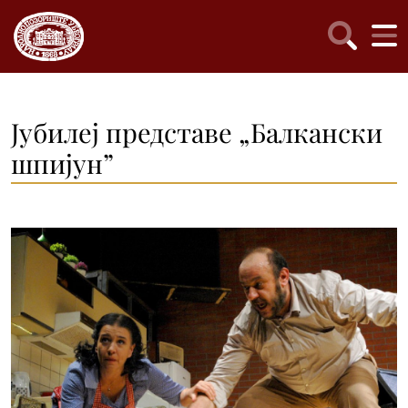
Јубилеј представе „Балкански
шпијун”