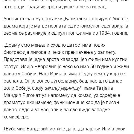
што ради - ради из срца и душе, а не за новац.
Упориште за ову поставку „Балканског шпијуна“ била је
драма која је мање позната од истоименог сценарија, а
веома се разликује и од култног филма из 1984. године.
„Драму смо мењали сходно датостима нових
биографија ликова и неких преиначења у заплету.
Представа је једна врста хазарда, јер филм има култни
статус. Илија Чворовић је неко ко има 50 година и живи
данас у Србији. Наш Илија је имао једну земљу која се
распала. Он је волео Југославију, баш као што данас
воли Србију, своју
земљу јединицу
“, каже Татјана
Мандић Ригонат уз напомену да комад, уз одређене
драматуршке измене, функционише као да је писан
данас, овде и за нас, али и за све људе западне
хемисфере.
Љубомир Бандовић истиче да је „данашњи Илија суви