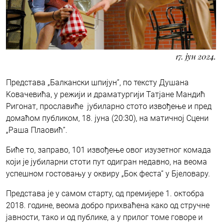
17. јун 2024.
Представа „Балкански шпијун”, по тексту Душана
Kовачевића, у режији и драматургији Татјане Мандић
Ригонат, прославиће јубиларно стото извођење и пред
домаћом публиком, 18. јуна (20:30), на матичној Сцени
„Раша Плаовић”.
Биће то, заправо, 101 извођење овог изузетног комада
који је јубиларни стоти пут одигран недавно, на веома
успешном гостовању у оквиру „Бок феста” у Бјеловару.
Представа је у самом старту, од премијере 1. октобра
2018. године, веома добро прихваћена како од стручне
јавности, тако и од публике, а у прилог томе говоре и