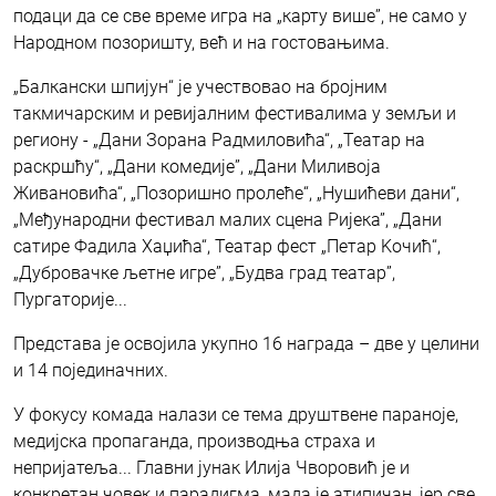
подаци да се све време игра на „карту више”, не само у
Народном позоришту, већ и на гостовањима.
„Балкански шпијун“ је учествовао на бројним
такмичарским и ревијалним фестивалима у земљи и
региону - „Дани Зорана Радмиловића“, „Театар на
раскршћу“, „Дани комедије”, „Дани Миливоја
Живановића“, „Позоришно пролеће“, „Нушићеви дани“,
„Међународни фестивал малих сцена Ријека”, „Дани
сатире Фадила Хаџића“, Театар фест „Петар Kочић“,
„Дубровачке љетне игре”, „Будва град театар”,
Пургаторије...
Представа је освојила укупно 16 награда – две у целини
и 14 појединачних.
У фокусу комада налази се тема друштвене параноје,
медијска пропаганда, производња страха и
непријатеља... Главни јунак Илија Чворовић је и
конкретан човек и парадигма, мада је атипичан, јер све