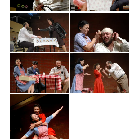
balkanski_spijun_4
balkanski_spijun_5
balkanski_spijun_1
balkanski_spijun_2
balkanski_spijun_8