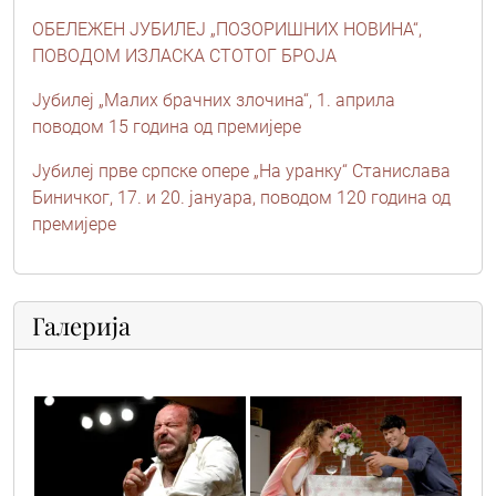
ОБЕЛЕЖЕН ЈУБИЛЕЈ „ПОЗОРИШНИХ НОВИНА“,
ПОВОДОМ ИЗЛАСКА СТОТОГ БРОЈА
Јубилеј „Mалих брачних злочина“, 1. априла
поводом 15 година од премијере
Јубилеј прве српске опере „На уранку“ Станислава
Биничког, 17. и 20. јануара, поводом 120 година од
премијере
Галерија
balkanski_spijun_7
balkanski_spijun_6