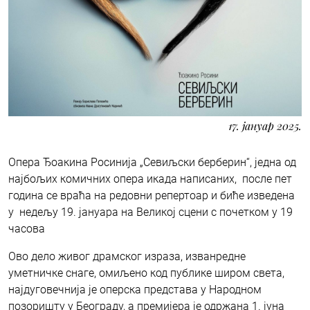
17. јануар 2025.
Опера Ђоакина Росинија „Севиљски берберин“, једна од
најбољих комичних опера икада написаних, после пет
година се враћа на редовни репертоар и биће изведена
у недељу 19. јануара на Великој сцени с почетком у 19
часова
Ово дело живог драмског израза, изванредне
уметничке снаге, омиљено код публике широм света,
најдуговечнија је оперска представа у Народном
позоришту у Београду, а премијера је одржана 1. јуна