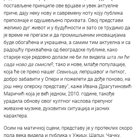
постављене принципе ове врцаве и увек актуелне
приче, дају неку нову и савремену ноту коју публика
препознаје и одушевљено прихвата. Овој представи
желимо дуг живот и у будућности и зато се трудимо да
је време не прегази и да промишљеним иновацијама
буде обогаћена и украшена, а самим тим актуелна и са
радошћу прихваћена од београдске публике, како
старије које редовно долази не би ли видела
шта ли ће
сада ново да смисле
?, тако и нове, млађе популације,
која ће се преко нашег
Севиљца
, лепршавог и питког,
добро забавити у Опери и пожелети да дође поново, на
још неку оперску представу”, каже Ивана Драгутиновић
Маричић која је већ једном, 2010. године, такође
урадила обнову овог култног наслова препуног
живахне музике, духовитих ситуација и јасних
карактера.
Осим на матичној сцени, представу је у протеклих скоро
пола века видела и публика у Ужицу, Шапцу, Чачку,