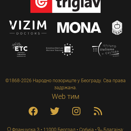
©1868-2026 Народно позориште у Београду. Сва права
задржана.
Web тим
Француска 3 • 11000 Београд • Србија
Благајна: