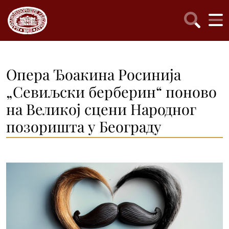
Опера Ђоакина Росинија
„Севиљски берберин“ поново
на Великој сцени Народног
позоришта у Београду