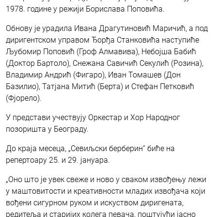
1978. године у режији Борислава Поповића.
Обнову је урадила Ивана Драгутиновић Маричић, а под
диригентском управом Ђорђа Станковића наступиће
Љубомир Поповић (Гроф Алмавива), Небојша Бабић
(Доктор Бартоло), Снежана Савичић Секулић (Розина),
Владимир Андрић (Фигаро), Иван Томашев (Дон
Базилио), Татјана Митић (Берта) и Стефан Петковић
(Фјорело).
У представи учествују Оркестар и Хор Народног
позоришта у Београду.
До краја месеца, „Севиљски берберин“ биће на
репертоару 25. и 29. јануара.
„Оно што је увек свеже и ново у сваком извођењу лежи
у маштовитости и креативности младих извођача који
вођени сигурном руком и искуством диригената,
редитеља и старијих колега певача, поштујући јасно