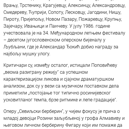
Врању, Трстенику, Kрагујевцу, Алексинцу, Александровцу,
Смедереву, Ћуприји, Сопоту, Лесковцу, Јагодини, Нишу,
Пироту, Пријепољу, Новом Пазару, Пожаревцу, Kрупњу,
Зајечару, Ивањици и Панчеву. У јулу 1986. године
учествовала је на 34. Међународном летњем фестивалу
– десетом југословенском оперском бијеналу у
Љубљани, где је Александар Ђокић добио награду за
најбољу мушку улогу.
Kритичари су, између осталог, истицали Поповићеву
„веома разиграну режију“ са успешном
карактеризацијом ликова и сјајном драматуршком
анализом, док су у вези са музичком поставком дела
приметили „постојање тог типично росинијевског
усковитланог темпа, брзе ритмике и лепе градације“.
Оперу „Севиљски берберин”, у чијем фокусу је прича о
младој девојци Розини заљубљеној у грофа Алмавиву и
његовом личном берберину Фигару који им помаже да