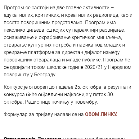
Програм се састоји из две главне активности –
едукативних, критичких, и креативних радионица, као и
посета позоришним представама. Програм има
неколико циљева, од којих су најважнији развијање,
оснаживање и охрабривање критичког мишљења,
стварање културних потреба и навика код младих и
креирање платформе за директан дијалог између
позоришних стваралаца и младе публике. Програм ће
се одвијати током школске године 2020/21 у Народном
позоришту у Београду.
Конкурс је отворен до недеље 25. октобра, а резултати
конкурса биће објављени најкасније у петак 30.
октобра. Радионице почињу у новембру.
Формулар за пријаву налази се на
ОВОМ ЛИНКУ.