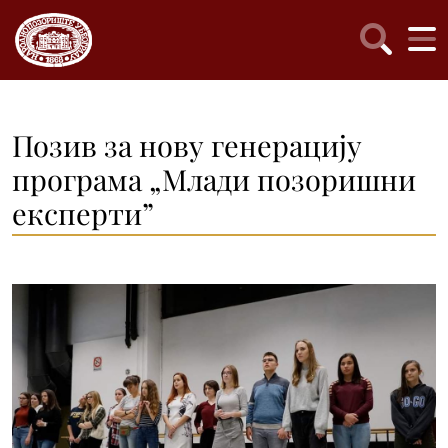
Позив за нову генерацију
програма „Млади позоришни
експерти”