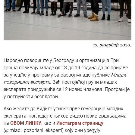
10. октобар 2020.
Народно позориште у Београду и организација Три
гроша позивају младе од 13 до 19 година да се пријаве
за учешће у програму за развој младе публике
Млади
позоришни експерти
. Већ постојећој групи младих
експерата придружиће се 12 нових чланова. Програм је
у потпуности бесплатан.
Ако желите да видите утиске прве генерације младих
експерата, погледајте њихов видео позив вршњацима
на
ОВОМ ЛИНКУ
, као и
Инстаграм страницу
(@mladi_pozorisni_eksperti) коју они уређују.