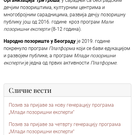
Организација
Три гроша
, у сарадњи са београдским
дечјим позориштима, културним центрима и
многобројним сарадницима, развија дечју позоришну
публику још од 2016. године кроз програм
Мали
позоришни експерти
(8-12 година).
Народно позориште у Београду
је 2019. године
покренуло програм
Платформа
који се бави едукацијом
и развојем публике, а програм
Млади позоришни
експерти
је једна од првих активности
Платформе.
Сличне вести
Позив за пријаве за нову генерацију програма
„Млади позоришни експерти“
Позив за пријаве за четврту генерацију програма
„Млади позоришни експерти"