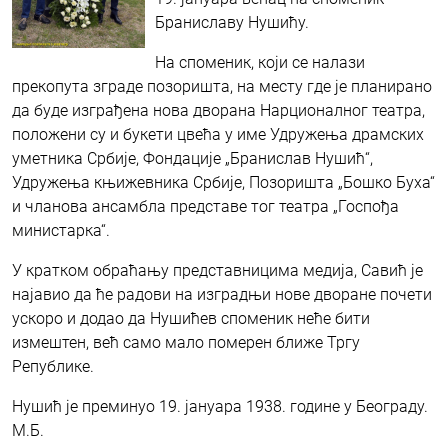
Браниславу Нушићу.
На споменик, који се налази
прекопута зграде позоришта, на месту где је планирано
да буде изграђена нова дворана Нарционалног театра,
положени су и букети цвећа у име Удружења драмских
уметника Србије, Фондације „Бранислав Нушић“,
Удружења књижевника Србије, Позоришта „Бошко Буха“
и чланова ансамбла представе тог театра „Госпођа
министарка“.
У кратком обраћању представницима медија, Савић је
најавио да ће радови на изградњи нове дворане почети
ускоро и додао да Нушићев споменик неће бити
измештен, већ само мало померен ближе Тргу
Републике.
Нушић је преминуо 19. јануара 1938. године у Београду.
М.Б.