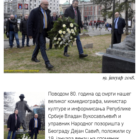
19. јануар 2018.
Поводом 80. година од смрти нашег
великог комедиографа, министар
културе и информисања Републике
Србије Владан Вукосављевић и
управник Народног позоришта у
Београду Дејан Савић, положили су
19. јануара венац на споменик