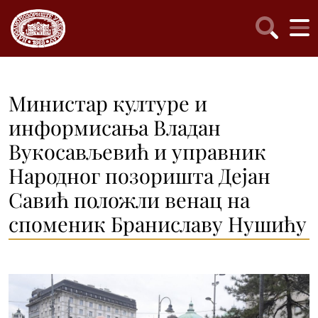
Министар културе и
информисања Владан
Вукосављевић и управник
Народног позоришта Дејан
Савић положли венац на
споменик Браниславу Нушићу