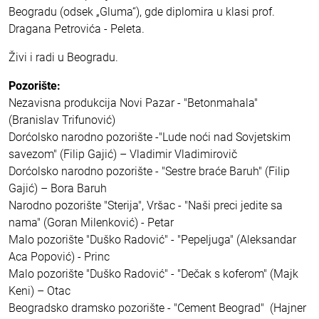
Beogradu (odsek „Gluma“), gde diplomira u klasi prof.
Dragana Petrovića - Peleta.
Živi i radi u Beogradu.
Pozorište:
Nezavisna produkcija Novi Pazar - "Betonmahala"
(Branislav Trifunović)
Dorćolsko narodno pozorište -"Lude noći nad Sovjetskim
savezom" (Filip Gajić) – Vladimir Vladimirovič
Dorćolsko narodno pozorište - "Sestre braće Baruh" (Filip
Gajić) – Bora Baruh
Narodno pozorište "Sterija", Vršac - "Naši preci jedite sa
nama" (Goran Milenković) - Petar
Malo pozorište "Duško Radović" - "Pepeljuga" (Aleksandar
Aca Popović) - Princ
Malo pozorište "Duško Radović" - "Dečak s koferom" (Majk
Keni) – Otac
Beogradsko dramsko pozorište - "Cement Beograd" (Hajner