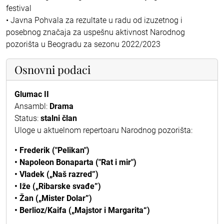
festival
• Javna Pohvala za rezultate u radu od izuzetnog i
posebnog značaja za uspešnu aktivnost Narodnog
pozorišta u Beogradu za sezonu 2022/2023
Osnovni podaci
Glumac II
Ansambl:
Drama
Status:
stalni član
Uloge u aktuelnom repertoaru Narodnog pozorišta:
• Frederik ("Pelikan")
• Napoleon Bonaparta ("Rat i mir")
• Vladek („Naš razred”)
• Iže („Ribarske svađe”)
• Žan („Mister Dolar”)
• Berlioz/Kaifa („Majstor i Margarita“)