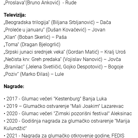
„Proslava“(Bruno Anković) - Rude
Televizija:
„Beogradska trilogija“ (Biljana Srbljanović) – Dača
„Proleće u januaru“ (Dušan Kovačević) – Jovan
„Klan“ (Boban Skerlić) – Paša
„Toma“ (Dragan Bjelogrlić)
„Srpski junaci srednjek veka“ (Gordan Matić) – Kralj Uroš
„Nečista krv: Greh predaka“ (Vojislav Nanović) – Jovča
„Branilac“ (Jelena Svetličić, Gojko Despotović) – Bogoje
„Poziv“ (Marko Đilas) – Lule
Nagrade:
• 2017 - Glumac večeri "Kestenburg" Banja Luka
• 2019 – Glumačko ostvarenje "Mali Joakim" Lazarevac
• 2020 - Glumac večeri "Zimski pozorišni festival" Aleksinac
• 2020 - Godišnja nagrada za glumačko ostvarenje "Marija
Kulundžić"
• 2021 - Nagrada za glumačko otkrovenje godine, FEDIS