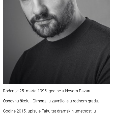
Rođen je 25. marta 1995. godine u Novom Pazaru.
Osnovnu školu i Gimnaziju završio je u rodnom gradu.
Godine 2015. upisuje Fakultet dramskih umetnosti u