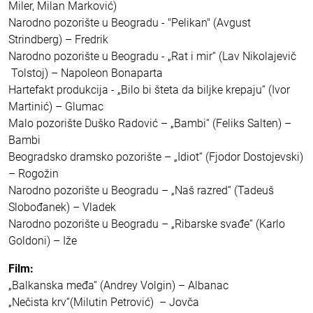
Miler, Milan Marković)
Narodno pozorište u Beogradu - "Pelikan" (Avgust
Strindberg) – Fredrik
Narodno pozorište u Beogradu - „Rat i mir“ (Lav Nikolajevič
Tolstoj) – Napoleon Bonaparta
Hartefakt produkcija - „Bilo bi šteta da biljke krepaju“ (Ivor
Martinić) – Glumac
Malo pozorište Duško Radović – „Bambi“ (Feliks Salten) –
Bambi
Beogradsko dramsko pozorište – „Idiot“ (Fjodor Dostojevski)
– Rogožin
Narodno pozorište u Beogradu – „Naš razred“ (Tadeuš
Slobođanek) – Vladek
Narodno pozorište u Beogradu – „Ribarske svađe“ (Karlo
Goldoni) – Iže
Film:
„Balkanska međa“ (Andrey Volgin) – Albanac
„Nečista krv“(Milutin Petrović) – Jovča