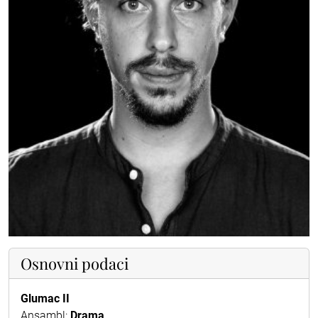
Osnovni podaci
Glumac II
Ansambl:
Drama