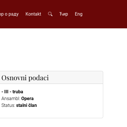
р о раду
Kontakt
Ћир
Eng
Osnovni podaci
- III - truba
Ansambl:
Opera
Status:
stalni član