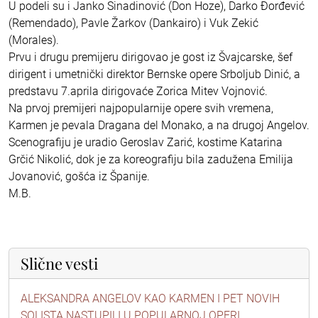
U podeli su i Janko Sinadinović (Don Hoze), Darko Đorđević
(Remendado), Pavle Žarkov (Dankairo) i Vuk Zekić
(Morales).
Prvu i drugu premijeru dirigovao je gost iz Švajcarske, šef
dirigent i umetnički direktor Bernske opere Srboljub Dinić, a
predstavu 7.aprila dirigovaće Zorica Mitev Vojnović.
Na prvoj premijeri najpopularnije opere svih vremena,
Karmen je pevala Dragana del Monako, a na drugoj Angelov.
Scenografiju je uradio Geroslav Zarić, kostime Katarina
Grčić Nikolić, dok je za koreografiju bila zadužena Emilija
Jovanović, gošća iz Španije.
M.B.
Slične vesti
ALEKSANDRA ANGELOV KAO KARMEN I PET NOVIH
SOLISTA NASTUPILI U POPULARNOJ OPERI