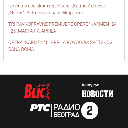
Izmena u operskom repertoaru: „Karmen“ umesto
„Norme“, 3 decembra na Velikoj sceni
TRI RAVNOPRAVNE PREMIJERE OPERE "KARMEN" 24.
I 25. MARTA I 7. APRILA
OPERA "KARMEN" 8. APRILA POVODOM SVETSKOG
DANA ROMA