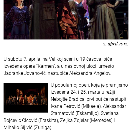
2. april 2012.
U subotu 7. aprila, na Velikoj sceni u 19 časova, biće
izvedena opera “Karmen”, a u naslovnoj ulozi, umesto
Jadranke Jovanović, nastupiće Aleksandra Angelov.
U popularnoj operi, koja je premijerno
izvedena 24. i 25. marta u režiji
Nebojše Bradića, prvi put će nastupiti
Ivana Petrović (Mikaela), Aleksandar
Stamatović (Eskamiljo), Svetlana
Bojčević Cicović (Fraskita), Željka Zdjelar (Mercedes) i
Mihailo Šljivić (Zuniga).