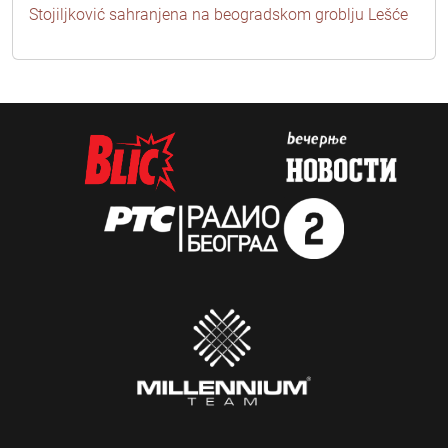
Stojiljković sahranjena na beogradskom groblju Lešće