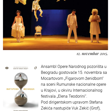
12. novembar 2015.
Ansambl Opere Narodnog pozorišta u
Beogradu gostovaće 15. novembra sa
Mocartovom „Figarovom ženidbom“
na sceni Rumunske nacionalne opere
u Krajovi, u okviru Internacionalnog
festivala „Elena Teodorini“.
Pod dirigentskom upravom Stefana
Zekića nastupiće Vuk Zekić (Grof),