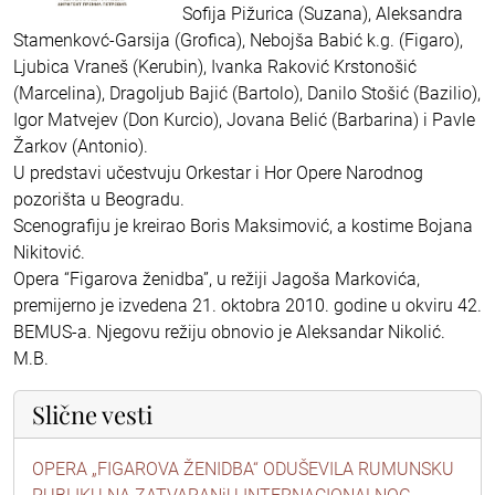
Sofija Pižurica (Suzana), Aleksandra
Stamenkovć-Garsija (Grofica), Nebojša Babić k.g. (Figaro),
Ljubica Vraneš (Kerubin), Ivanka Raković Krstonošić
(Marcelina), Dragoljub Bajić (Bartolo), Danilo Stošić (Bazilio),
Igor Matvejev (Don Kurcio), Jovana Belić (Barbarina) i Pavle
Žarkov (Antonio).
U predstavi učestvuju Orkestar i Hor Opere Narodnog
pozorišta u Beogradu.
Scenografiju je kreirao Boris Maksimović, a kostime Bojana
Nikitović.
Opera “Figarova ženidba”, u režiji Jagoša Markovića,
premijerno je izvedena 21. oktobra 2010. godine u okviru 42.
BEMUS-a. Njegovu režiju obnovio je Aleksandar Nikolić.
M.B.
Slične vesti
OPERA „FIGAROVA ŽENIDBA“ ODUŠEVILA RUMUNSKU