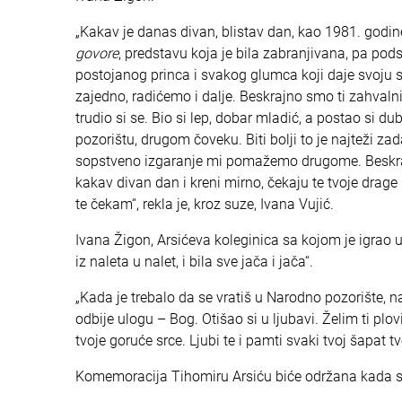
„Kakav je danas divan, blistav dan, kao 1981. godin
govore
, predstavu koja je bila zabranjivana, pa podst
postojanog princa i svakog glumca koji daje svoju s
zajedno, radićemo i dalje. Beskrajno smo ti zahvalni
trudio si se. Bio si lep, dobar mladić, a postao si du
pozorištu, drugom čoveku. Biti bolji to je najteži za
sopstveno izgaranje mi pomažemo drugome. Beskrajno
kakav divan dan i kreni mirno, čekaju te tvoje drage k
te čekam“, rekla je, kroz suze, Ivana Vujić.
Ivana Žigon, Arsićeva koleginica sa kojom je igrao u „I
iz naleta u nalet, i bila sve jača i jača“.
„Kada je trebalo da se vratiš u Narodno pozorište, n
odbije ulogu – Bog. Otišao si u ljubavi. Želim ti pl
tvoje goruće srce. Ljubi te i pamti svaki tvoj šapat t
Komemoracija Tihomiru Arsiću biće održana kada se