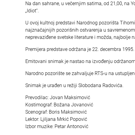
Na dan sahrane, u večernjim satima, od 21,00, na
„Idiot“.
U ovoj kultnoj predstavi Narodnog pozorišta Tihomir 
najznačajnijih pozorišnih ostvarenja u savremenom 
neprevaziđene svetske literature i možda, najbolj
Premijera predstave održana je 22. decembra 1995.
Emitovani snimak je nastao na izvođenju održanom
Narodno pozorište se zahvaljuje RTS-u na ustuplje
Snimak je urađen u režiji Slobodana Radovića.
Prevodilac: Jovan Maksimović
Kostimograf: Božana Jovanović
Scenograf: Boris Maksimović
Lektor: Ljiljana Mrkić Popović
Izbor muzike: Petar Antonović