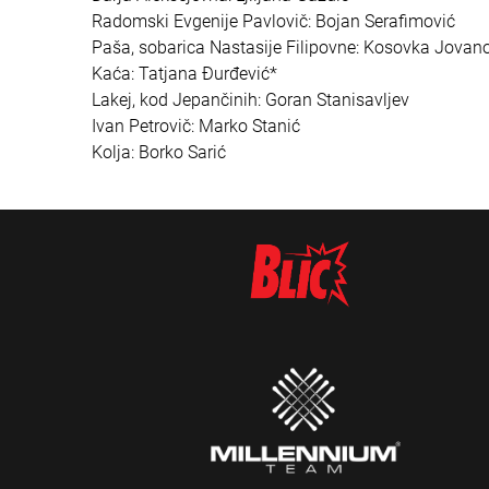
Radomski Evgenije Pavlovič: Bojan Serafimović
Paša, sobarica Nastasije Filipovne: Kosovka Jovan
Kaća: Tatjana Đurđević*
Lakej, kod Jepančinih: Goran Stanisavljev
Ivan Petrovič: Marko Stanić
Kolja: Borko Sarić