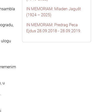
 ansambla
IN MEMORIAM: Mladen Jagušt
(1924 – 2025)
eogradu,
IN MEMORIAM: Predrag Peca
Ejdus 28.09.2018 - 28.09.2019.
o ulogu
avremenim
, u
–
i