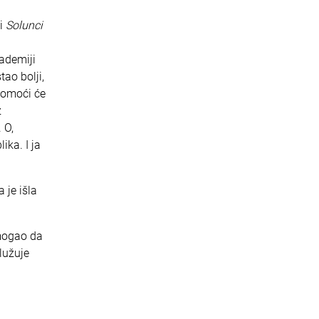
si
Solunci
kademiji
tao bolji,
 pomoći će
z
 O,
ika. I ja
 je išla
 mogao da
lužuje