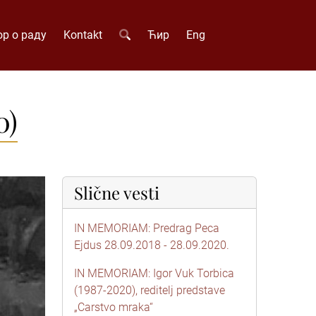
р о раду
Kontakt
Ћир
Eng
0)
Slične vesti
IN MEMORIAM: Predrag Peca
Ejdus 28.09.2018 - 28.09.2020.
IN MEMORIAM: Igor Vuk Torbica
(1987-2020), reditelj predstave
„Carstvo mraka“