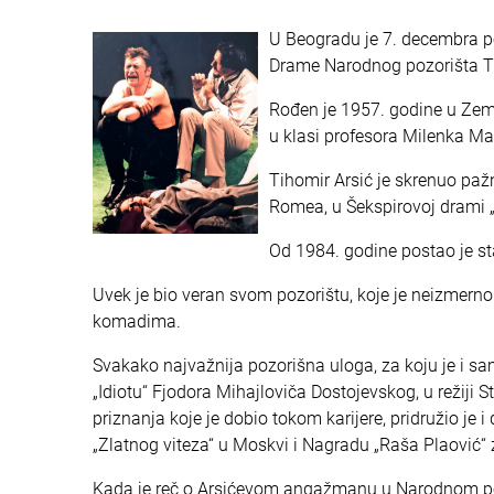
U Beogradu je 7. decembra p
Drame Narodnog pozorišta Ti
Rođen je 1957. godine u Zem
u klasi profesora Milenka Mar
Tihomir Arsić je skrenuo pa
Romea, u Šekspirovoj drami „R
Od 1984. godine postao je s
Uvek je bio veran svom pozorištu, koje je neizmerno
komadima.
Svakako najvažnija pozorišna uloga, za koju je i sam
„Idiotu“ Fjodora Mihajloviča Dostojevskog, u režiji 
priznanja koje je dobio tokom karijere, pridružio je
„Zlatnog viteza“ u Moskvi i Nagradu „Raša Plaović“
Kada je reč o Arsićevom angažmanu u Narodnom pozo