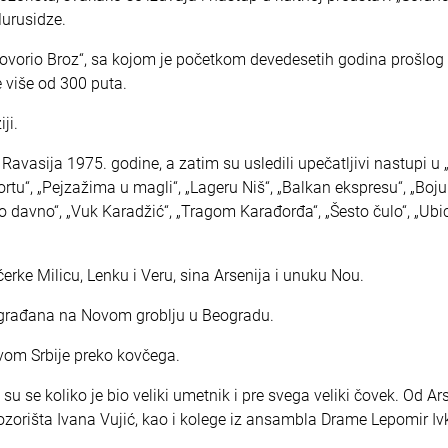
 Murusidze.
govorio Broz“, sa kojom je početkom devedesetih godina prošlog
 više od 300 puta.
iji.
 Ravasija 1975. godine, a zatim su usledili upečatljivi nastupi u
tu“, „Pejzažima u magli“, „Lageru Niš“, „Balkan ekspresu“, „Boju
ko davno“, „Vuk Karadžić“, „Tragom Karađorđa“, „Šesto čulo“, „Ub
rke Milicu, Lenku i Veru, sina Arsenija i unuku Nou.
 građana na Novom groblju u Beogradu.
vom Srbije preko kovčega.
su se koliko je bio veliki umetnik i pre svega veliki čovek. Od Ar
ozorišta Ivana Vujić, kao i kolege iz ansambla Drame Lepomir Ivk