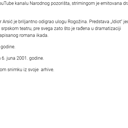
 YouTube kanalu Narodnog pozorišta, strimingom je emitovana d
Arsić je briljantno odigrao ulogu Rogožina. Predstava „Idiot“ je
srpskom teatru, pre svega zato što je rađena u dramatizaciji
e napisanog romana ikada.
 godine.
 6. juna 2001. godine.
nom snimku iz svoje arhive.