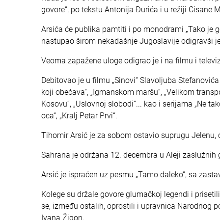
govore“, po tekstu Antonija Đurića i u režiji Cisane
Arsića će publika pamtiti i po monodrami „Tako je 
nastupao širom nekadašnje Jugoslavije odigravši je
Veoma zapažene uloge odigrao je i na filmu i televiz
Debitovao je u filmu „Sinovi“ Slavoljuba Stefanovića
koji obećava“, „Igmanskom maršu“, „Velikom transpor
Kosovu“, „Uslovnoj slobodi“... kao i serijama „Ne ta
oca“, „Kralj Petar Prvi“.
Tihomir Arsić je za sobom ostavio suprugu Jelenu, će
Sahrana je održana 12. decembra u Aleji zaslužnih
Arsić je ispraćen uz pesmu „Tamo daleko“, sa zasta
Kolege su držale govore glumačkoj legendi i prisetili 
se, između ostalih, oprostili i upravnica Narodnog p
Ivana Žigon.