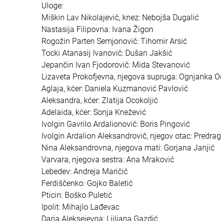
Uloge:
Miškin Lav Nikolajevič, knez: Nebojša Dugalić
Nastasija Filipovna: Ivana Žigon
Rogožin Parten Semjonovič: Tihomir Arsić
Tocki Atanasij Ivanovič: Dušan Jakšić
Jepančin Ivan Fjodorovič: Mida Stevanović
Lizaveta Prokofjevna, njegova supruga: Ognjanka 
Aglaja, kćer: Daniela Kuzmanović Pavlović
Aleksandra, kćer: Zlatija Ocokoljić
Adelaida, kćer: Sonja Knežević
Ivolgin Gavrilo Ardalionovič: Boris Pingović
Ivolgin Ardalion Aleksandrovič, njegov otac: Predra
Nina Aleksandrovna, njegova mati: Gorjana Janjić
Varvara, njegova sestra: Ana Mraković
Lebedev: Andreja Maričić
Ferdiščenko: Gojko Baletić
Pticin: Boško Puletić
Ipolit: Mihajlo Lađevac
Darja Aleksejevna: Ljiljana Gazdić