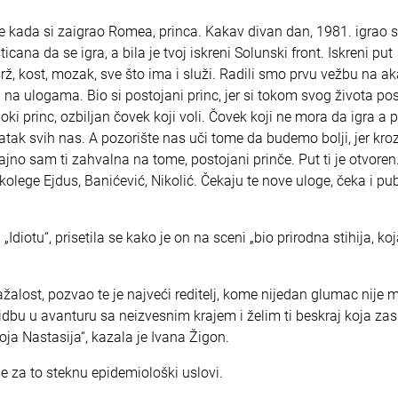
e kada si zaigrao Romea, princa. Kakav divan dan, 1981. igrao 
icana da se igra, a bila je tvoj iskreni Solunski front. Iskreni put
rž, kost, mozak, sve što ima i služi. Radili smo prvu vežbu na a
 na ulogama. Bio si postojani princ, jer si tokom svog života pos
boki princ, ozbiljan čovek koji voli. Čovek koji ne mora da igra a
datak svih nas. A pozorište nas uči tome da budemo bolji, jer kro
 sam ti zahvalna na tome, postojani prinče. Put ti je otvoren.
olege Ejdus, Banićević, Nikolić. Čekaju te nove uloge, čeka i publ
diotu“, prisetila se kako je on na sceni „bio prirodna stihija, koja
ažalost, pozvao te je najveći reditelj, kome nijedan glumac nije
ovidbu u avanturu sa neizvesnim krajem i želim ti beskraj koja zas
voja Nastasija“, kazala je Ivana Žigon.
 za to steknu epidemiološki uslovi.