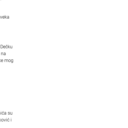
 veka
 „Dečku
 na
ice mog
sića su
ović i