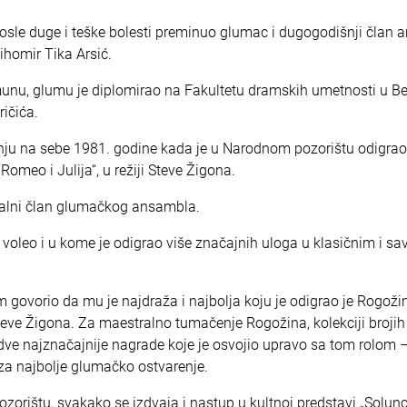
osle duge i teške bolesti preminuo glumac i dugogodišnji član
homir Tika Arsić.
unu, glumu je diplomirao na Fakultetu dramskih umetnosti u B
ičića.
žnju na sebe 1981. godine kada je u Narodnom pozorištu odigra
omeo i Julija“, u režiji Steve Žigona.
talni član glumačkog ansambla.
 voleo i u kome je odigrao više značajnih uloga u klasičnim i s
 govorio da mu je najdraža i najbolja koju je odigrao je Rogožin
Steve Žigona. Za maestralno tumačenje Rogožina, kolekciji brojih
 i dve najznačajnije nagrade koje je osvojio upravo sa tom rolom 
 za najbolje glumačko ostvarenje.
rištu, svakako se izdvaja i nastup u kultnoj predstavi „Solunc