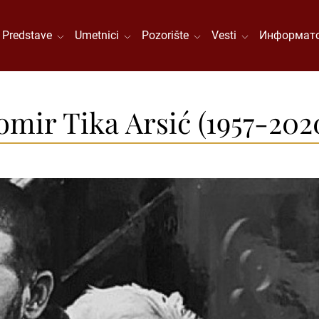
Predstave
Umetnici
Pozorište
Vesti
Информато
ir Tika Arsić (1957-202