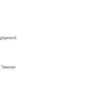
Ognjanović
g Tasovac