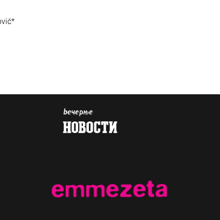
ović*