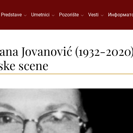
Predstave
Umetnici
Pozorište
Vesti
Информато
a Jovanović (1932-2020)
ske scene