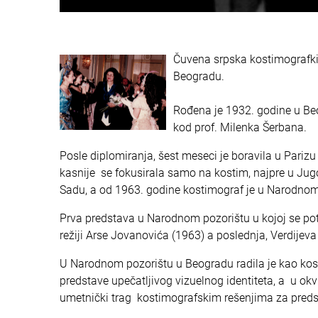
Čuvena srpska kostimografki
Beogradu.
Rođena je 1932. godine u Beo
kod prof. Milenka Šerbana.
Posle diplomiranja, šest meseci je boravila u Parizu
kasnije se fokusirala samo na kostim, najpre u 
Sadu, a od 1963. godine kostimograf je u Narodnom
Prva predstava u Narodnom pozorištu u kojoj se pot
režiji Arse Jovanovića (1963) a poslednja, Verdijev
U Narodnom pozorištu u Beogradu radila je kao kosti
predstave upečatljivog vizuelnog identiteta, a u ok
umetnički trag kostimografskim rešenjima za preds