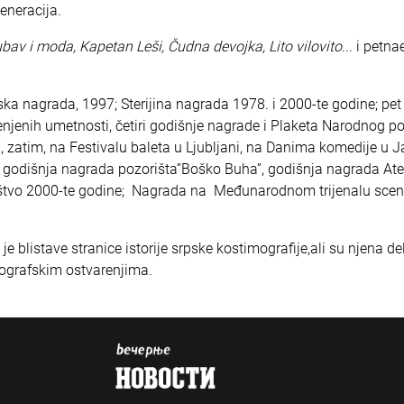
eneracija.
ubav i moda, Kapetan Leši, Čudna devojka, Lito vilovito
... i petn
ka nagrada, 1997; Sterijina nagrada 1978. i 2000-te godine; pet
njenih umetnosti, četiri godišnje nagrade i Plaketa Narodnog po
 zatim, na Festivalu baleta u Ljubljani, na Danima komedije u J
, godišnja nagrada pozorišta”Boško Buha”, godišnja nagrada Ate
laštvo 2000-te godine; Nagrada na Međunarodnom trijenalu sce
blistave stranice istorije srpske kostimografije,ali su njena de
ografskim ostvarenjima.