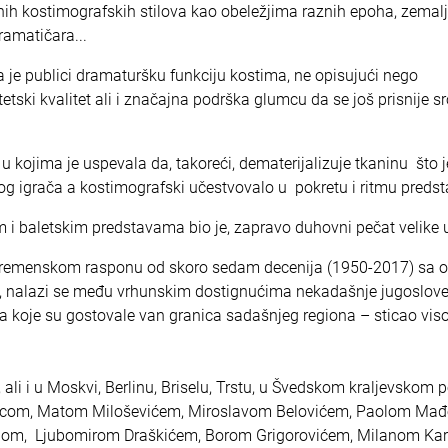
nih kostimografskih stilova kao obeležjima raznih epoha, zemalj
ramatičara...
 je publici dramaturšku funkciju kostima, ne opisujući nego
tski kvalitet ali i značajna podrška glumcu da se još prisnije sr
u kojima je uspevala da, takoreći, dematerijalizuje tkaninu što j
kog igrača a kostimografski učestvovalo u pokretu i ritmu predst
m i baletskim predstavama bio je, zapravo duhovni pečat velike 
vremenskom rasponu od skoro sedam decenija (1950-2017) sa 
je), nalazi se među vrhunskim dostignućima nekadašnje jugoslov
ma koje su gostovale van granica sadašnjeg regiona – sticao vis
ali i u Moskvi, Berlinu, Briselu, Trstu, u Švedskom kraljevskom p
upicom, Matom Miloševićem, Miroslavom Belovićem, Paolom Mađe
om, Ljubomirom Draškićem, Borom Grigorovićem, Milanom Kar