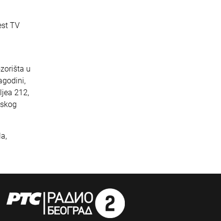
aest TV
zorišta u
agodini,
ljea 212,
nskog
la,