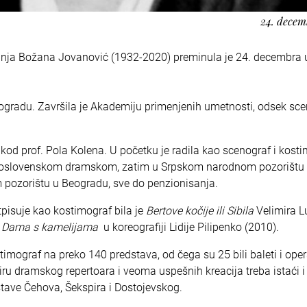
24. decem
nja Božana Jovanović (1932-2020) preminula je 24. decembra 
gradu. Završila je Akademiju primenjenih umetnosti, odsek scen
 kod prof. Pola Kolena. U početku je radila kao scenograf i kost
Jugoslovenskom dramskom, zatim u Srpskom narodnom pozorišt
 pozorištu u Beogradu, sve do penzionisanja.
pisuje kao kostimograf bila je
Bertove kočije ili Sibila
Velimira L
a
Dama s kamelijama
u koreografiji Lidije Pilipenko (2010).
mograf na preko 140 predstava, od čega su 25 bili baleti i ope
viru dramskog repertoara i veoma uspešnih kreacija treba istaći 
tave Čehova, Šekspira i Dostojevskog.