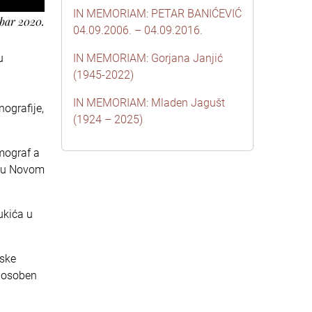
IN MEMORIAM: PETAR BANIĆEVIĆ
bar 2020.
04.09.2006. – 04.09.2016.
u
IN MEMORIAM: Gorjana Janjić
(1945-2022)
IN MEMORIAM: Mladen Jagušt
ografije,
(1924 – 2025)
imograf a
u u Novom
ukića u
rske
i osoben