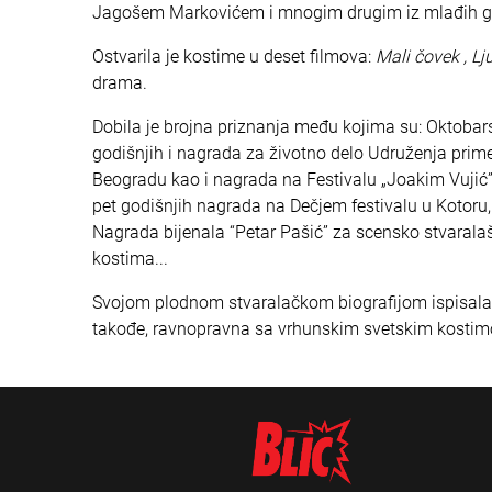
Jagošem Markovićem i mnogim drugim iz mlađih g
Ostvarila je kostime u deset filmova:
Mali čovek , Lj
drama.
Dobila je brojna priznanja među kojima su: Oktobars
godišnjih i nagrada za životno delo Udruženja prime
Beogradu kao i nagrada na Festivalu „Joakim Vujić”,
pet godišnjih nagrada na Dečjem festivalu u Kotoru
Nagrada bijenala “Petar Pašić” za scensko stvara
kostima...
Svojom plodnom stvaralačkom biografijom ispisala je 
takođe, ravnopravna sa vrhunskim svetskim kostim