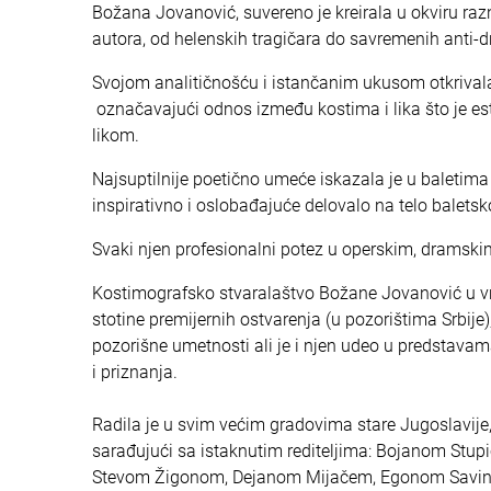
Božana Jovanović, suvereno je kreirala u okviru raz
autora, od helenskih tragičara do savremenih anti-d
Svojom analitičnošću i istančanim ukusom otkrivala
označavajući odnos između kostima i lika što je este
likom.
Najsuptilnije poetično umeće iskazala je u baletima 
inspirativno i oslobađajuće delovalo na telo balets
Svaki njen profesionalni potez u operskim, dramski
Kostimografsko stvaralaštvo Božane Jovanović u 
stotine premijernih ostvarenja (u pozorištima Srbi
pozorišne umetnosti ali je i njen udeo u predstava
i priznanja.
Radila je u svim većim gradovima stare Jugoslavije, 
sarađujući sa istaknutim rediteljima: Bojanom St
Stevom Žigonom, Dejanom Mijačem, Egonom Savin