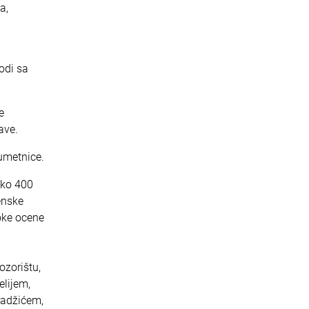
a,
odi sa
e
ave.
umetnice.
oko 400
enske
oke ocene
ozorištu,
lijem,
adžićem,