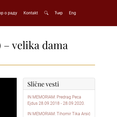
р о раду
Kontakt
Ћир
Eng
 – velika dama
Slične vesti
IN MEMORIAM: Predrag Peca
Ejdus 28.09.2018 - 28.09.2020.
IN MEMORIAM: Tihomir Tika Arsić