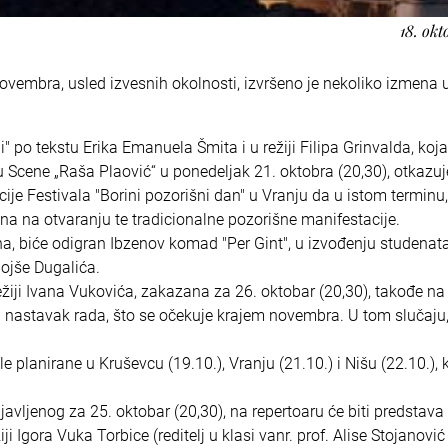
18. okt
ovembra, usled izvesnih okolnosti, izvršeno je nekoliko izmena 
" po tekstu Erika Emanuela Šmita i u režiji Filipa Grinvalda, koja
u Scene „Raša Plaović“ u ponedeljak 21. oktobra (20,30), otkazuj
ije Festivala "Borini pozorišni dan" u Vranju da u istom termin
a na otvaranju te tradicionalne pozorišne manifestacije.
a, biće odigran Ibzenov komad "Per Gint", u izvođenju studenat
ojše Dugalića.
iji Ivana Vukovića, zakazana za 26. oktobar (20,30), takođe na
a nastavak rada, što se očekuje krajem novembra. U tom slučaju
e planirane u Kruševcu (19.10.), Vranju (21.10.) i Nišu (22.10.), 
ljenog za 25. oktobar (20,30), na repertoaru će biti predstava
Igora Vuka Torbice (reditelj u klasi vanr. prof. Alise Stojanović 