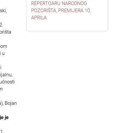
REPERTOARU NARODNOG
ski,
POZORIŠTA, PREMIJERA 10.
APRILA
2.
orišta
okom
i u
i
jalnu,
gućnosti
em
a), Bojan
e je
 1.