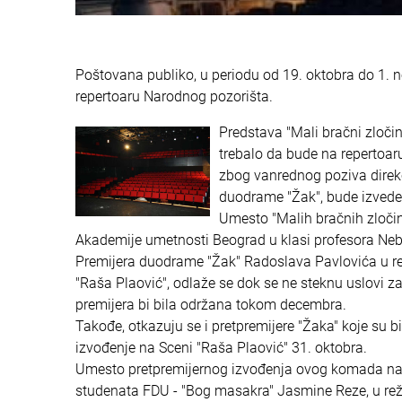
Poštovana publiko, u periodu od 19. oktobra do 1. n
repertoaru Narodnog pozorišta.
Predstava "Mali bračni zločini
trebalo da bude na repertoar
zbog vanrednog poziva direkc
duodrame "Žak", bude izveden
Umesto "Malih bračnih zločin
Akademije umetnosti Beograd u klasi profesora Neb
Premijera duodrame "Žak" Radoslava Pavlovića u rež
"Raša Plaović", odlaže se dok se ne steknu uslovi z
premijera bi bila održana tokom decembra.
Takođe, otkazuju se i pretpremijere "Žaka" koje su bil
izvođenje na Sceni "Raša Plaović" 31. oktobra.
Umesto pretpremijernog izvođenja ovog komada najav
studenata FDU - "Bog masakra" Jasmine Reze, u režiji 