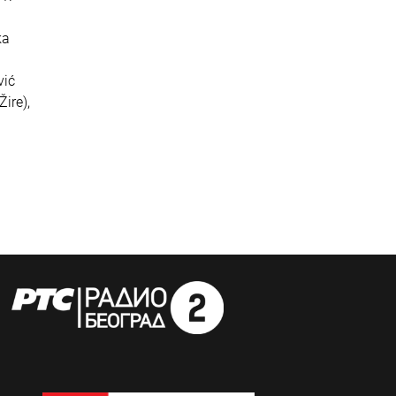
ka
vić
Žire),