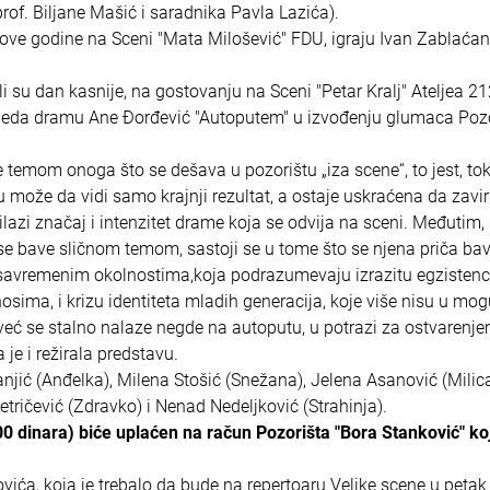
prof. Biljane Mašić i saradnika Pavla Lazića).
a ove godine na Sceni "Mata Milošević" FDU, igraju Ivan Zablaćan
 su dan kasnije, na gostovanju na Sceni "Petar Kralj" Ateljea 21
 pogleda dramu Ane Đorđević "Autoputem" u izvođenju glumaca Poz
e temom onoga što se dešava u pozorištu „iza scene“, to jest, t
 može da vidi samo krajnji rezultat, a ostaje uskraćena da zavir
lazi značaj i intenzitet drame koja se odvija na sceni. Međutim,
se bave sličnom temom, sastoji se u tome što se njena priča bav
 savremenim okolnostima,koja podrazumevaju izrazitu egzistenci
osima, i krizu identiteta mladih generacija, koje više nisu u mo
 već se stalno nalaze negde na autoputu, u potrazi za ostvarenj
je i režirala predstavu.
njić (Anđelka), Milena Stošić (Snežana), Jelena Asanović (Milic
tričević (Zdravko) i Nenad Nedeljković (Strahinja).
0 dinara) biće uplaćen na račun Pozorišta "Bora Stanković" koj
vića, koja je trebalo da bude na repertoaru Velike scene u petak