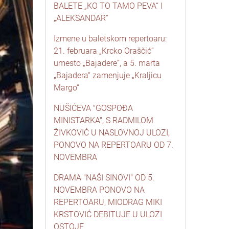
BALETE „KO TO TAMO PEVA“ I
„ALEKSANDAR“
Izmene u baletskom repertoaru:
21. februara „Krcko Oraščić“
umesto „Bajadere“, a 5. marta
„Bajadera“ zamenjuje „Kraljicu
Margo“
NUŠIĆEVA "GOSPOĐA
MINISTARKA", S RADMILOM
ŽIVKOVIĆ U NASLOVNOJ ULOZI,
PONOVO NA REPERTOARU OD 7.
NOVEMBRA
DRAMA "NAŠI SINOVI" OD 5.
NOVEMBRA PONOVO NA
REPERTOARU, MIODRAG MIKI
KRSTOVIĆ DEBITUJE U ULOZI
OSTOJE