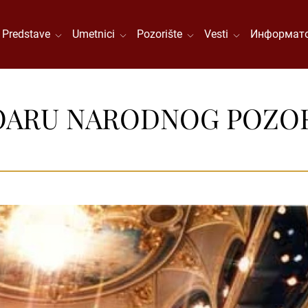
Predstave
Umetnici
Pozorište
Vesti
Информато
OARU NARODNOG POZORI