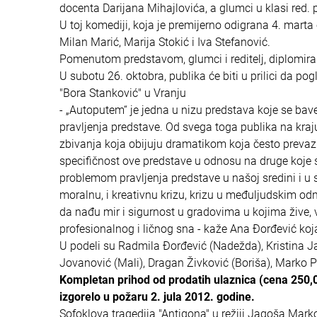
docenta Darijana Mihajlovića, a glumci u klasi red. 
U toj komediji, koja je premijerno odigrana 4. mart
Milan Marić, Marija Stokić i Iva Stefanović.
Pomenutom predstavom, glumci i reditelj, diplomirali
U subotu 26. oktobra, publika će biti u prilici da
"Bora Stanković" u Vranju
- „Autoputem“ je jedna u nizu predstava koje se bav
pravljenja predstave. Od svega toga publika na kraju
zbivanja koja obijuju dramatikom koja često prevazi
specifičnost ove predstave u odnosu na druge koje 
problemom pravljenja predstave u našoj sredini i u
moralnu, i kreativnu krizu, krizu u međuljudskim odn
da nađu mir i sigurnost u gradovima u kojima žive,
profesionalnog i ličnog sna - kaže Ana Đorđević koja 
U podeli su Radmila Đorđević (Nadežda), Kristina Ja
Jovanović (Mali), Dragan Živković (Boriša), Marko Pe
Kompletan prihod od prodatih ulaznica (cena 250,0
izgorelo u požaru 2. jula 2012. godine.
Sofoklova tragedija "Antigona" u režiji Jagoša Marko