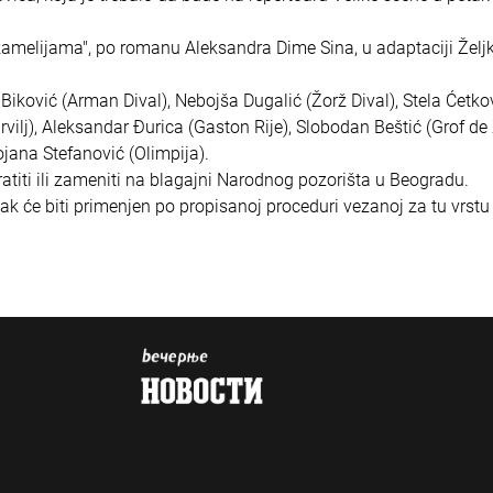
kamelijama", po romanu Aleksandra Dime Sina, u adaptaciji Želj
 Biković (Arman Dival), Nebojša Dugalić (Žorž Dival), Stela Ćetko
arvilj), Aleksandar Đurica (Gaston Rije), Slobodan Beštić (Grof de 
ojana Stefanović (Olimpija).
titi ili zameniti na blagajni Narodnog pozorišta u Beogradu.
ak će biti primenjen po propisanoj proceduri vezanoj za tu vrstu