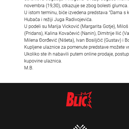
novembra (19,30), otkazuje se zbog bolesti glumca.
U istom terminu, biće izvedena predstava "Dama s 
Hubača i režiji Juga Radivojevića.
U podeli su Marija Vicković (Margarita Gotje), Miloš
(Pridans), Kalina Kovačević (Nanin), Dimitrije Ilić (V
Milena Đorđević (Nišeta), Ivan Bosiljčić (Gustav) i B
Kupljene ulaznice za pomenute predstave možete vra
Ukoliko ste ih nabavili putem online prodaje, postup
kupovine ulaznica.
M.B.