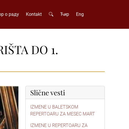
р о раду
Kontakt
Ћир
Eng
ŠTA DO 1.
Slične vesti
IZMENE U BALETSKOM
REPERTOARU ZA MESEC MART
IZMENE U REPERTOARU ZA