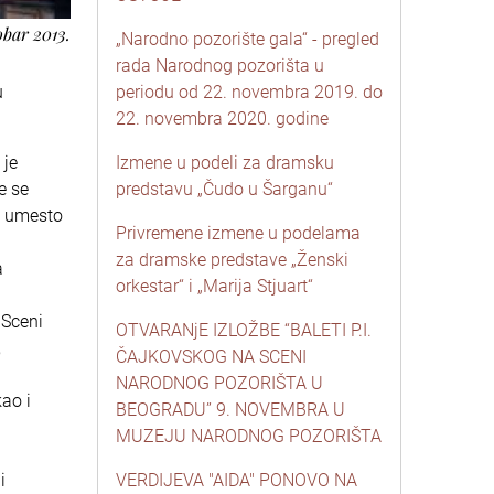
obar 2013.
„Narodno pozorište gala“ - pregled
rada Narodnog pozorišta u
u
periodu od 22. novembra 2019. do
22. novembra 2020. godine
 je
Izmene u podeli za dramsku
e se
predstavu „Čudo u Šarganu“
u, umesto
Privremene izmene u podelama
za dramske predstave „Ženski
a
orkestar“ i „Marija Stjuart“
 Sceni
OTVARANjE IZLOŽBE “BALETI P.I.
,
ČAJKOVSKOG NA SCENI
NARODNOG POZORIŠTA U
kao i
BEOGRADU” 9. NOVEMBRA U
MUZEJU NARODNOG POZORIŠTA
i
VERDIJEVA "AIDA" PONOVO NA