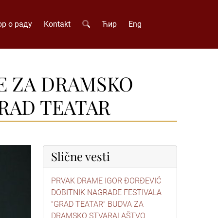
р о раду
Kontakt
Ћир
Eng
E ZA DRAMSKO
GRAD TEATAR
Slične vesti
PRVAK DRAME IGOR ĐORĐEVIĆ
DOBITNIK NAGRADE FESTIVALA
"GRAD TEATAR" BUDVA ZA
DRAMSKO STVARALAŠTVO