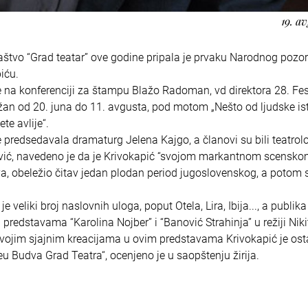
19. av
tvo “Grad teatar” ove godine pripala je prvaku Narodnog pozor
iću.
e na konferenciji za štampu Blažo Radoman, vd direktora 28. Fes
ržan od 20. juna do 11. avgusta, pod motom „Nešto od ljudske ist
te avlije“.
je predsedavala dramaturg Jelena Kajgo, a članovi su bili teatrolo
ević, navedeno je da je Krivokapić “svojom markantnom scensk
, obeležio čitav jedan plodan period jugoslovenskog, a potom 
 veliki broj naslovnih uloga, poput Otela, Lira, Ibija..., a publika
redstavama “Karolina Nojber” i “Banović Strahinja” u režiji Niki
a. Svojim sjajnim kreacijama u ovim predstavama Krivokapić je ost
u Budva Grad Teatra“, ocenjeno je u saopštenju žirija.