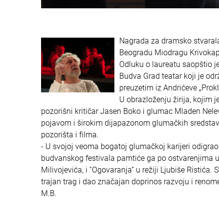
Nagrada za dramsko stvaralaš
Beogradu Miodragu Krivokap
Odluku o laureatu saopštio j
Budva Grad teatar koji je od
preuzetim iz Andrićeve „Prokle
U obrazloženju žirija, kojim 
pozorišni kritičar Jasen Boko i glumac Mladen Nel
pojavom i širokim dijapazonom glumačkih sredstava
pozorišta i filma.
- U svojoj veoma bogatoj glumačkoj karijeri odigrao je
budvanskog festivala pamtiće ga po ostvarenjima u p
Milivojevića, i “Ogovaranja” u režiji Ljubiše Ristić
trajan trag i dao značajan doprinos razvoju i renome
M.B.