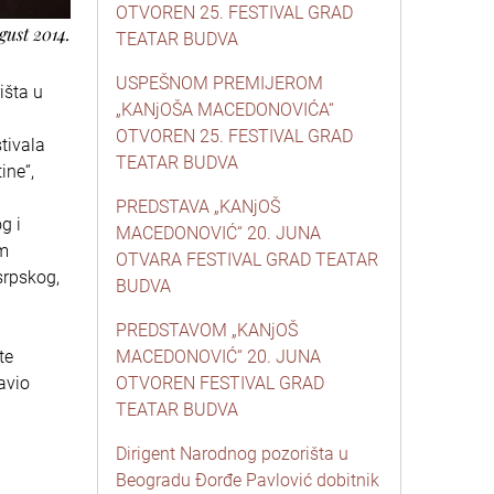
OTVOREN 25. FESTIVAL GRAD
gust 2014.
TEATAR BUDVA
USPEŠNOM PREMIJEROM
išta u
„KANjOŠA MACEDONOVIĆA“
OTVOREN 25. FESTIVAL GRAD
tivala
TEATAR BUDVA
ine“,
PREDSTAVA „KANjOŠ
g i
MACEDONOVIĆ“ 20. JUNA
om
OTVARA FESTIVAL GRAD TEATAR
srpskog,
BUDVA
PREDSTAVOM „KANjOŠ
te
MACEDONOVIĆ“ 20. JUNA
avio
OTVOREN FESTIVAL GRAD
TEATAR BUDVA
Dirigent Narodnog pozorišta u
Beogradu Đorđe Pavlović dobitnik