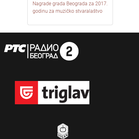
Nagrade grada Beograda za 2017.
godinu za muzičko stvaralaštvo