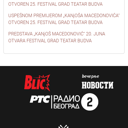
OTVOREN 25. FESTIVAL GRAD TEATAR BUDVA
USPEŠNOM PREMIJEROM „KANjOŠA MACEDONOVIĆA“
OTVOREN 25. FESTIVAL GRAD TEATAR BUDVA
PREDSTAVA „KANjOŠ MACEDONOVIĆ“ 20. JUNA
OTVARA FESTIVAL GRAD TEATAR BUDVA