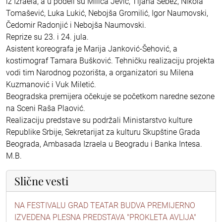
iz Izraela, a u podeli su Milica Jević, Tijana Šebez, Nikola
Tomašević, Luka Lukić, Nebojša Gromilić, Igor Naumovski,
Čedomir Radonjić i Nebojša Naumovski.
Reprize su 23. i 24. jula.
Asistent koreografa je Marija Janković-Šehović, a
kostimograf Tamara Bušković. Tehničku realizaciju projekta
vodi tim Narodnog pozorišta, a organizatori su Milena
Kuzmanović i Vuk Miletić.
Beogradska premijera očekuje se početkom naredne sezone
na Sceni Raša Plaović.
Realizaciju predstave su podržali Ministarstvo kulture
Republike Srbije, Sekretarijat za kulturu Skupštine Grada
Beograda, Ambasada Izraela u Beogradu i Banka Intesa.
M.B.
Slične vesti
NA FESTIVALU GRAD TEATAR BUDVA PREMIJERNO
IZVEDENA PLESNA PREDSTAVA "PROKLETA AVLIJA"