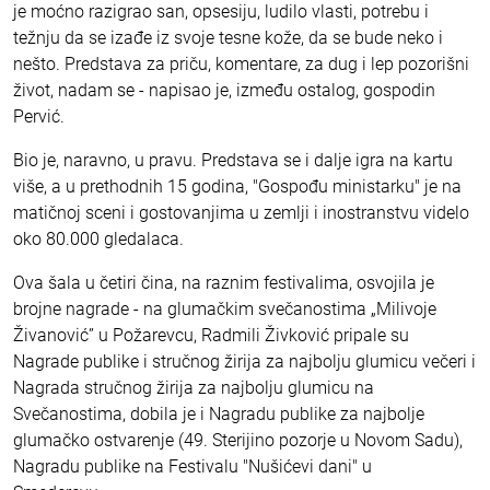
je moćno razigrao san, opsesiju, ludilo vlasti, potrebu i
težnju da se izađe iz svoje tesne kože, da se bude neko i
nešto. Predstava za priču, komentare, za dug i lep pozorišni
život, nadam se - napisao je, između ostalog, gospodin
Pervić.
Bio je, naravno, u pravu. Predstava se i dalje igra na kartu
više, a u prethodnih 15 godina, "Gospođu ministarku" je na
matičnoj sceni i gostovanjima u zemlji i inostranstvu videlo
oko 80.000 gledalaca.
Ova šala u četiri čina, na raznim festivalima, osvojila je
brojne nagrade - na glumačkim svečanostima „Milivoje
Živanović” u Požarevcu, Radmili Živković pripale su
Nagrade publike i stručnog žirija za najbolju glumicu večeri i
Nagrada stručnog žirija za najbolju glumicu na
Svečanostima, dobila je i Nagradu publike za najbolje
glumačko ostvarenje (49. Sterijino pozorje u Novom Sadu),
Nagradu publike na Festivalu "Nušićevi dani" u