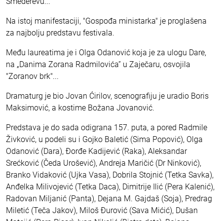
Smederevu...
Na istoj manifestaciji, "Gospođa ministarka" je proglašena
za najbolju predstavu festivala.
Među laureatima je i Olga Odanović koja je za ulogu Dare,
na „Danima Zorana Radmilovića” u Zaječaru, osvojila
"Zoranov brk"...
Dramaturg je bio Jovan Ćirilov, scenografiju je uradio Boris
Maksimović, a kostime Božana Jovanović.
Predstava je do sada odigrana 157. puta, a pored Radmile
Živković, u podeli su i Gojko Baletić (Sima Popović), Olga
Odanović (Dara), Đorđe Kadijević (Raka), Aleksandar
Srećković (Čeda Urošević), Andreja Maričić (Dr Ninković),
Branko Vidaković (Ujka Vasa), Dobrila Stojnić (Tetka Savka),
Anđelka Milivojević (Tetka Daca), Dimitrije Ilić (Pera Kalenić),
Radovan Miljanić (Panta), Dejana M. Gajdaš (Soja), Predrag
Miletić (Teča Jakov), Miloš Đurović (Sava Mićić), Dušan