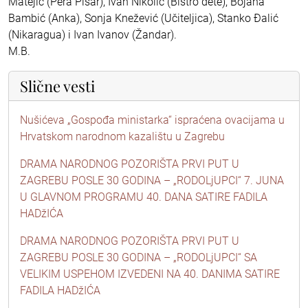
Matejić (Pera Pisar), Ivan Nikolić (Bistro dete), Bojana
Bambić (Anka), Sonja Knežević (Učiteljica), Stanko Đalić
(Nikaragua) i Ivan Ivanov (Žandar).
M.B.
Slične vesti
Nušićeva „Gospođa ministarka“ ispraćena ovacijama u
Hrvatskom narodnom kazalištu u Zagrebu
DRAMA NARODNOG POZORIŠTA PRVI PUT U
ZAGREBU POSLE 30 GODINA – „RODOLjUPCI“ 7. JUNA
U GLAVNOM PROGRAMU 40. DANA SATIRE FADILA
HADžIĆA
DRAMA NARODNOG POZORIŠTA PRVI PUT U
ZAGREBU POSLE 30 GODINA – „RODOLjUPCI“ SA
VELIKIM USPEHOM IZVEDENI NA 40. DANIMA SATIRE
FADILA HADžIĆA