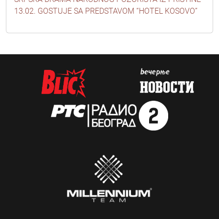
13.02. GOSTUJE SA PREDSTAVOM “HOTEL KOSOVO”