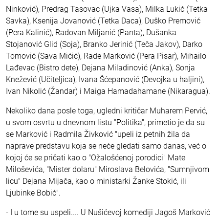
Ninković), Predrag Tasovac (Ujka Vasa), Milka Lukić (Tetka
Savka), Ksenija Jovanović (Tetka Daca), Duško Premović
(Pera Kalinić), Radovan Miljanić (Panta), Dušanka
Stojanović Glid (Soja), Branko Jerinić (Teča Jakov), Darko
Tomović (Sava Mićić), Rade Marković (Pera Pisar), Mihailo
Lađevac (Bistro dete), Dejana Miladinović (Anka), Sonja
Knežević (Učiteljica), Ivana Šćepanović (Devojka u haljini),
Ivan Nikolić (Žandar) i Maiga Hamadahamane (Nikaragua).
Nekoliko dana posle toga, ugledni kritičar Muharem Pervić,
u svom osvrtu u dnevnom listu "Politika", primetio je da su
se Marković i Radmila Živković "upeli iz petnih žila da
naprave predstavu koja se neće gledati samo danas, već o
kojoj će se pričati kao o "Ožalošćenoj porodici" Mate
Miloševića, "Mister dolaru" Miroslava Belovića, "Sumnjivom
licu" Dejana Mijača, kao o ministarki Žanke Stokić, ili
Ljubinke Bobić".
- I u tome su uspeli.... U Nušićevoj komediji Jagoš Marković