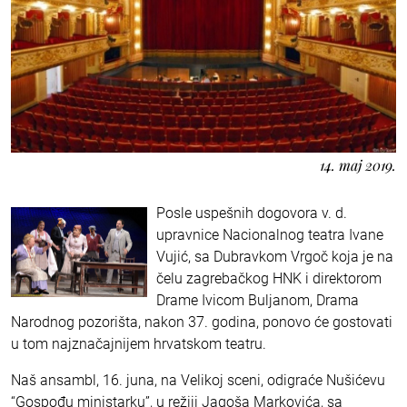
14. maj 2019.
Posle uspešnih dogovora v. d.
upravnice Nacionalnog teatra Ivane
Vujić, sa Dubravkom Vrgoč koja je na
čelu zagrebačkog HNK i direktorom
Drame Ivicom Buljanom, Drama
Narodnog pozorišta, nakon 37. godina, ponovo će gostovati
u tom najznačajnijem hrvatskom teatru.
Naš ansambl, 16. juna, na Velikoj sceni, odigraće Nušićevu
“Gospođu ministarku”, u režiji Jagoša Markovića, sa