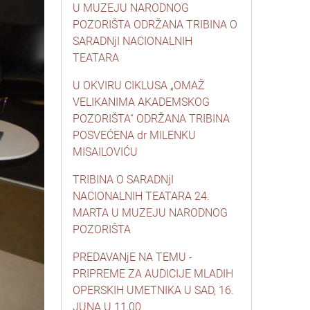
U MUZEJU NARODNOG
POZORIŠTA ODRŽANA TRIBINA O
SARADNjI NACIONALNIH
TEATARA
U OKVIRU CIKLUSA „OMAŽ
VELIKANIMA AKADEMSKOG
POZORIŠTA“ ODRŽANA TRIBINA
POSVEĆENA dr MILENKU
MISAILOVIĆU
TRIBINA O SARADNjI
NACIONALNIH TEATARA 24.
MARTA U MUZEJU NARODNOG
POZORIŠTA
PREDAVANjE NA TEMU -
PRIPREME ZA AUDICIJE MLADIH
OPERSKIH UMETNIKA U SAD, 16.
JUNA U 11,00