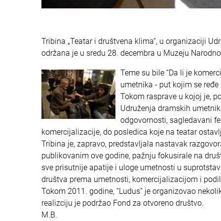
Tribina „Teatar i društvena klima“, u organizaciji U
održana je u sredu 28. decembra u Muzeju Narodno
Teme su bile “Da li je komerc
umetnika - put kojim se ređe 
Tokom rasprave u kojoj je, p
Udruženja dramskih umetnika L
odgovornosti, sagledavani fen
komercijalizacije, do posledica koje na teatar ostav
Tribina je, zapravo, predstavljala nastavak razgo
publikovanim ove godine, pažnju fokusirale na društ
sve prisutnije apatije i uloge umetnosti u suprots
društva prema umetnosti, komercijalizacijom i pod
Tokom 2011. godine, “Ludus” je organizovao nekolik
realizciju je podržao Fond za otvoreno društvo.
M.B.