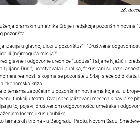
28. dece
druženja dramskih umetnika Srbije i redakcije pozorišnih novina “
g pozorišta.
ijalizacija u glavnoj ulozi u pozorištu?” i “Društvena odgovornost
ide ili (ne)moguća misija?”.
ored glavne i odgovorne urednice “Ludusa” Tatjane Nježić i pred
jiljane Đurić, učestvovala i publika, fokusirani su razni aspekt
omeni realnosti s kojima se pozorište u Srbiji sreće od diktata tr
lja ekonomska kriza.
vora o temama započetim u pozorišnim novinama koje su, u broje
venu funkciju teatra. Ovaj specijalizovani mesečnik bavio se p
tavljanju toj pojavi, društvenom odgovornošću umetnika i odgovo
ilaženjem lošem ukusu publike.
o tematskih tribina - u Beogradu, Pirotu, Novom Sadu, Smederev