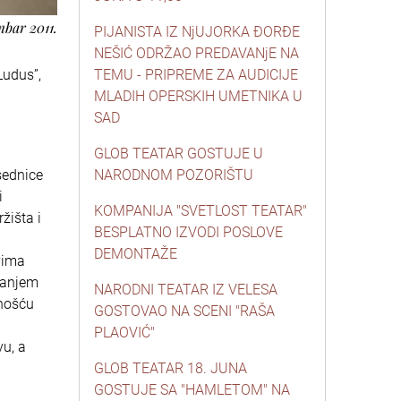
mbar 2011.
PIJANISTA IZ NjUJORKA ĐORĐE
NEŠIĆ ODRŽAO PREDAVANjE NA
Ludus”,
TEMU - PRIPREME ZA AUDICIJE
MLADIH OPERSKIH UMETNIKA U
SAD
GLOB TEATAR GOSTUJE U
sednice
NARODNOM POZORIŠTU
i
KOMPANIJA "SVETLOST TEATAR"
žišta i
BESPLATNO IZVODI POSLOVE
DEMONTAŽE
vima
itanjem
NARODNI TEATAR IZ VELESA
rnošću
GOSTOVAO NA SCENI "RAŠA
PLAOVIĆ"
u, a
GLOB TEATAR 18. JUNA
GOSTUJE SA "HAMLETOM" NA