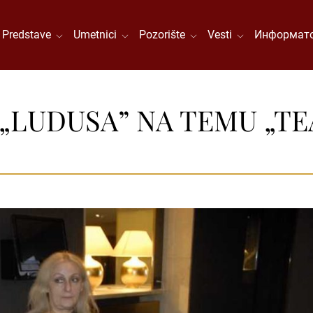
Predstave
Umetnici
Pozorište
Vesti
Информато
„LUDUSA” NA TEMU „TE