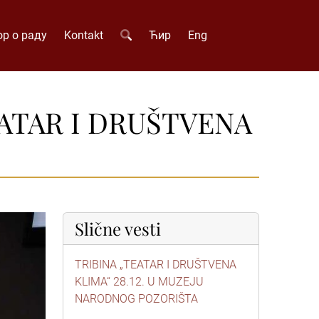
р о раду
Kontakt
Ћир
Eng
ATAR I DRUŠTVENA
Slične vesti
TRIBINA „TEATAR I DRUŠTVENA
KLIMA“ 28.12. U MUZEJU
NARODNOG POZORIŠTA