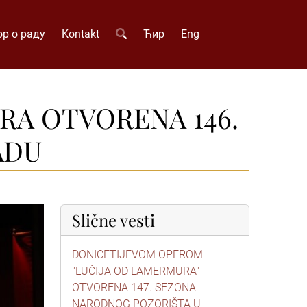
р о раду
Kontakt
Ћир
Eng
RA OTVORENA 146.
ADU
Slične vesti
DONICETIJEVOM OPEROM
"LUČIJA OD LAMERMURA"
OTVORENA 147. SEZONA
NARODNOG POZORIŠTA U