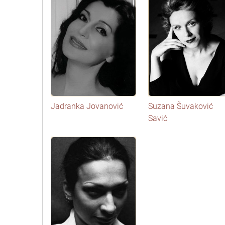
Jadranka Jovanović
Suzana Šuvaković
Savić