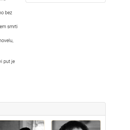
lno bez
cem smrti
novelu,
i put je