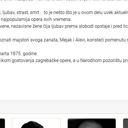
jubav, strast, smrt... to je nešto što je u ovom delu uvek aktue
” najpopularnija opera svih vremena.
tvene, nezavisne žene čija ljubav prema slobodi opstaje i pred li
oznati majstori svoga zanata, Mejak i Alevi, koristeći pomenutu 
marta 1875. godine.
ilikom gostovanja zagrebačke opere, a u Narodnom pozorištu prv