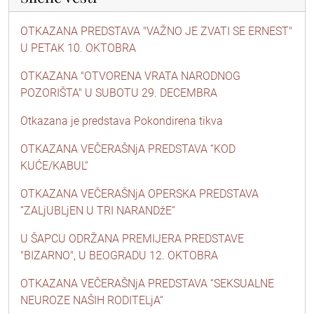
OTKAZANA PREDSTAVA "VAŽNO JE ZVATI SE ERNEST"
U PETAK 10. OKTOBRA
OTKAZANA "OTVORENA VRATA NARODNOG
POZORIŠTA" U SUBOTU 29. DECEMBRA
Otkazana je predstava Pokondirena tikva
OTKAZANA VEČERAŠNjA PREDSTAVA “KOD
KUĆE/KABUL“
OTKAZANA VEČERAŠNjA OPERSKA PREDSTAVA
“ZALjUBLjEN U TRI NARANDžE“
U ŠAPCU ODRŽANA PREMIJERA PREDSTAVE
"BIZARNO", U BEOGRADU 12. OKTOBRA
OTKAZANA VEČERAŠNjA PREDSTAVA “SEKSUALNE
NEUROZE NAŠIH RODITELjA“