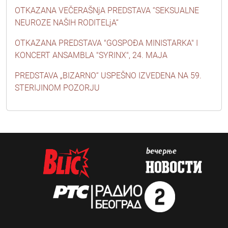
OTKAZANA VEČERAŠNjA PREDSTAVA “SEKSUALNE
NEUROZE NAŠIH RODITELjA“
OTKAZANA PREDSTAVA "GOSPOĐA MINISTARKA" I
KONCERT ANSAMBLA "SYRINX", 24. MAJA
PREDSTAVA „BIZARNO“ USPEŠNO IZVEDENA NA 59.
STERIJINOM POZORJU