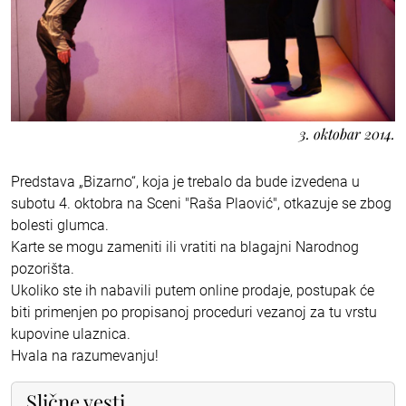
3. oktobar 2014.
Predstava „Bizarno“, koja je trebalo da bude izvedena u
subotu 4. oktobra na Sceni "Raša Plaović", otkazuje se zbog
bolesti glumca.
Karte se mogu zameniti ili vratiti na blagajni Narodnog
pozorišta.
Ukoliko ste ih nabavili putem online prodaje, postupak će
biti primenjen po propisanoj proceduri vezanoj za tu vrstu
kupovine ulaznica.
Hvala na razumevanju!
Slične vesti