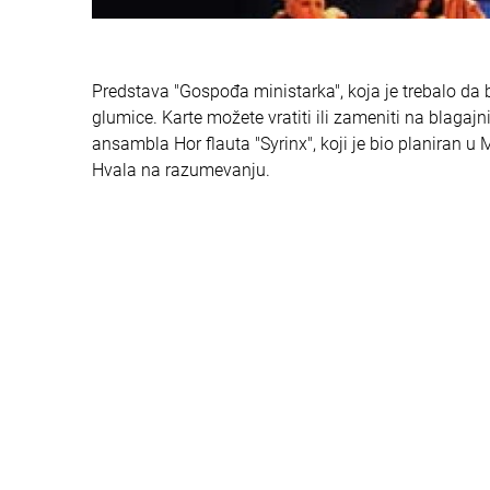
Predstava "Gospođa ministarka", koja je trebalo da 
glumice. Karte možete vratiti ili zameniti na blagaj
ansambla Hor flauta "Syrinx", koji je bio planiran u
Hvala na razumevanju.