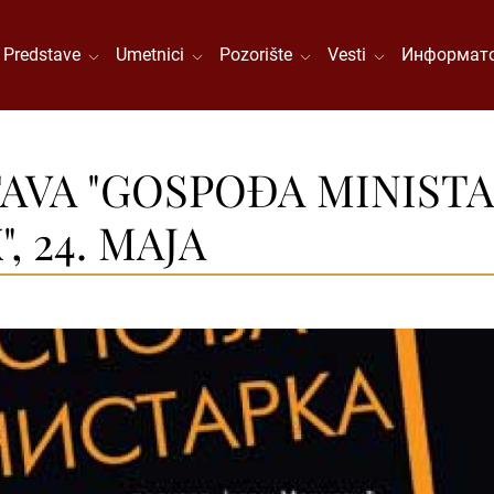
Predstave
Umetnici
Pozorište
Vesti
Информато
AVA "GOSPOĐA MINISTA
, 24. MAJA