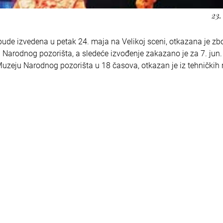
23.
bude izvedena u petak 24. maja na Velikoj sceni, otkazana je zb
ni Narodnog pozorišta, a sledeće izvođenje zakazano je za 7. jun
 Muzeju Narodnog pozorišta u 18 časova, otkazan je iz tehničkih 