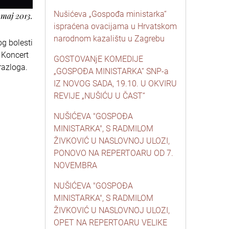
Nušićeva „Gospođa ministarka“
 maj 2013.
ispraćena ovacijama u Hrvatskom
narodnom kazalištu u Zagrebu
og bolesti
. Koncert
GOSTOVANjE KOMEDIJE
razloga.
„GOSPOĐA MINISTARKA“ SNP-a
IZ NOVOG SADA, 19.10. U OKVIRU
REVIJE „NUŠIĆU U ČAST“
NUŠIĆEVA "GOSPOĐA
MINISTARKA", S RADMILOM
ŽIVKOVIĆ U NASLOVNOJ ULOZI,
PONOVO NA REPERTOARU OD 7.
NOVEMBRA
NUŠIĆEVA "GOSPOĐA
MINISTARKA", S RADMILOM
ŽIVKOVIĆ U NASLOVNOJ ULOZI,
OPET NA REPERTOARU VELIKE