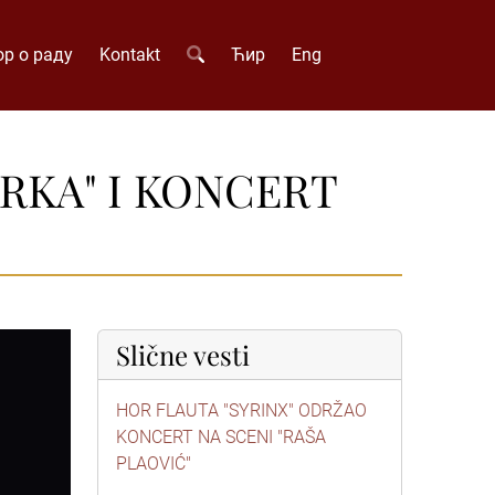
р о раду
Kontakt
Ћир
Eng
RKA" I KONCERT
Slične vesti
HOR FLAUTA "SYRINX" ODRŽAO
KONCERT NA SCENI "RAŠA
PLAOVIĆ"