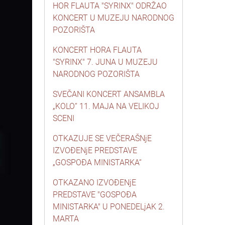
HOR FLAUTA "SYRINX" ODRŽAO
KONCERT U MUZEJU NARODNOG
POZORIŠTA
KONCERT HORA FLAUTA
"SYRINX" 7. JUNA U MUZEJU
NARODNOG POZORIŠTA
SVEČANI KONCERT ANSAMBLA
„KOLO“ 11. MAJA NA VELIKOJ
SCENI
OTKAZUJE SE VEČERAŠNjE
IZVOĐENjE PREDSTAVE
„GOSPOĐA MINISTARKA“
OTKAZANO IZVOĐENjE
PREDSTAVE "GOSPOĐA
MINISTARKA" U PONEDELjAK 2.
MARTA