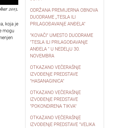
obar 2013.
ODRŽANA PREMIJERNA OBNOVA
DUODRAME „TESLA ILI
a, koja je
PRILAGOĐAVANjE ANĐELA"
se mogu
"KOVAČI" UMESTO DUODRAME
imenjen
"TESLA ILI PRILAGOĐAVANjE
ANĐELA " U NEDELjU 30.
NOVEMBRA
OTKAZANO VEČERAŠNjE
IZVOĐENjE PREDSTAVE
"HASANAGINICA"
OTKAZANO VEČERAŠNjE
IZVOĐENjE PREDSTAVE
"POKONDIRENA TIKVA"
OTKAZANO VEČERAŠNjE
IZVOĐENjE PREDSTAVE "VELIKA