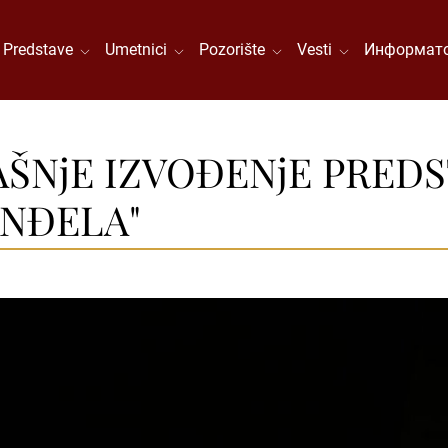
Predstave
Umetnici
Pozorište
Vesti
Информато
NjE IZVOĐENjE PREDST
ANĐELA"