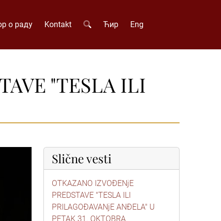
р о раду
Kontakt
Ћир
Eng
AVE "TESLA ILI
Slične vesti
OTKAZANO IZVOĐENjE
PREDSTAVE "TESLA ILI
PRILAGOĐAVANjE ANĐELA" U
PETAK 31. OKTOBRA