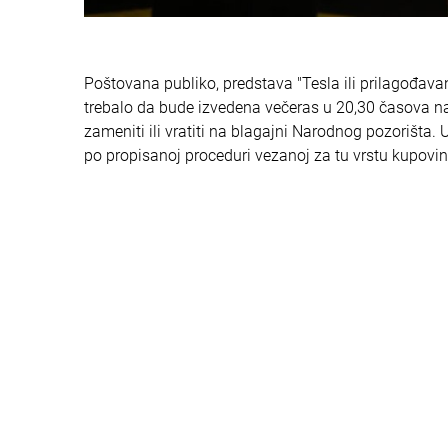
Poštovana publiko, predstava "Tesla ili prilagođavan
trebalo da bude izvedena večeras u 20,30 časova na
zameniti ili vratiti na blagajni Narodnog pozorišta. 
po propisanoj proceduri vezanoj za tu vrstu kupovi