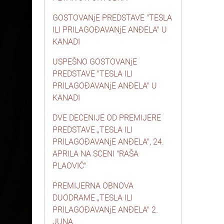
GOSTOVANjE PREDSTAVE "TESLA
ILI PRILAGOĐAVANjE ANĐELA" U
KANADI
USPEŠNO GOSTOVANjE
PREDSTAVE "TESLA ILI
PRILAGOĐAVANjE ANĐELA" U
KANADI
DVE DECENIJE OD PREMIJERE
PREDSTAVE „TESLA ILI
PRILAGOĐAVANjE ANĐELA", 24.
APRILA NA SCENI "RAŠA
PLAOVIĆ"
PREMIJERNA OBNOVA
DUODRAME „TESLA ILI
PRILAGOĐAVANjE ANĐELA" 2.
JUNA