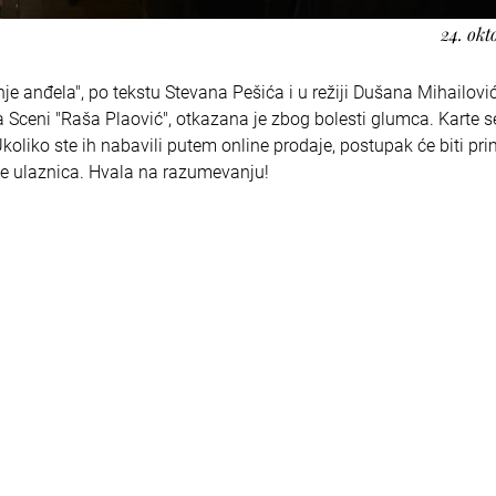
24. okt
je anđela", po tekstu Stevana Pešića i u režiji Dušana Mihailović
 Sceni "Raša Plaović", otkazana je zbog bolesti glumca. Karte 
Ukoliko ste ih nabavili putem online prodaje, postupak će biti pr
ne ulaznica. Hvala na razumevanju!