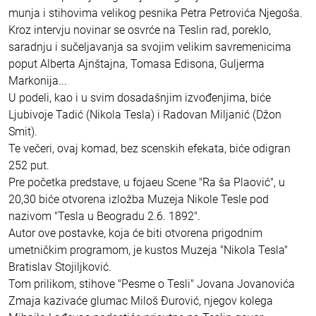
munja i stihovima velikog pesnika Petra Petrovića Njegoša.
Kroz intervju novinar se osvrće na Teslin rad, poreklo,
saradnju i sučeljavanja sa svojim velikim savremenicima
poput Alberta Ajnštajna, Tomasa Edisona, Guljerma
Markonija...
U podeli, kao i u svim dosadašnjim izvođenjima, biće
Ljubivoje Tadić (Nikola Tesla) i Radovan Miljanić (Džon
Smit).
Te večeri, ovaj komad, bez scenskih efekata, biće odigran
252 put.
Pre početka predstave, u fojaeu Scene "Ra ša Plaović", u
20,30 biće otvorena izložba Muzeja Nikole Tesle pod
nazivom "Tesla u Beogradu 2.6. 1892".
Autor ove postavke, koja će biti otvorena prigodnim
umetničkim programom, je kustos Muzeja "Nikola Tesla"
Bratislav Stojiljković.
Tom prilikom, stihove "Pesme o Tesli" Jovana Jovanovića
Zmaja kazivaće glumac Miloš Đurović, njegov kolega