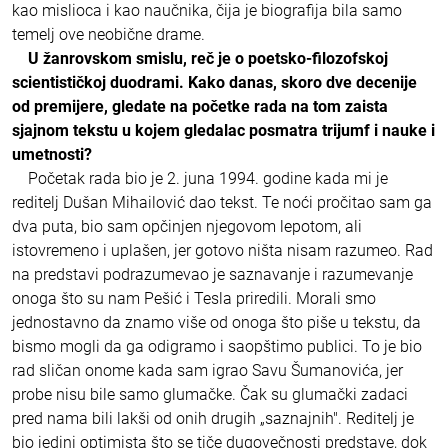
kao mislioca i kao naučnika, čija je biografija bila samo
temelj ove neobične drame.
U žanrovskom smislu, reč je o poetsko-filozofskoj
scientističkoj duodrami. Kako danas, skoro dve decenije
od premijere, gledate na početke rada na tom zaista
sjajnom tekstu u kojem gledalac posmatra trijumf i nauke i
umetnosti?
Početak rada bio je 2. juna 1994. godine kada mi je
reditelj Dušan Mihailović dao tekst. Te noći pročitao sam ga
dva puta, bio sam opčinjen njegovom lepotom, ali
istovremeno i uplašen, jer gotovo ništa nisam razumeo. Rad
na predstavi podrazumevao je saznavanje i razumevanje
onoga što su nam Pešić i Tesla priredili. Morali smo
jednostavno da znamo više od onoga što piše u tekstu, da
bismo mogli da ga odigramo i saopštimo publici. To je bio
rad sličan onome kada sam igrao Savu Šumanovića, jer
probe nisu bile samo glumačke. Čak su glumački zadaci
pred nama bili lakši od onih drugih „saznajnih". Reditelj je
bio jedini optimista što se tiče dugovečnosti predstave, dok