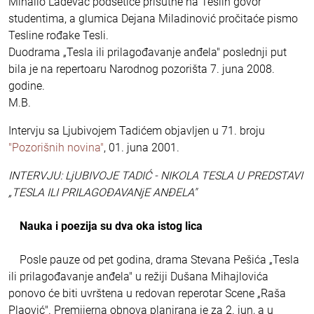
Mihailo Lađevac podsetiće prisutne na Teslin govor
studentima, a glumica Dejana Miladinović pročitaće pismo
Tesline rođake Tesli.
Duodrama „Tesla ili prilagođavanje anđela" poslednji put
bila je na repertoaru Narodnog pozorišta 7. juna 2008.
godine.
M.B.
Intervju sa Ljubivojem Tadićem objavljen u 71. broju
"Pozorišnih novina"
, 01. juna 2001.
INTERVJU: LjUBIVOJE TADIĆ - NIKOLA TESLA U PREDSTAVI
„TESLA ILI PRILAGOĐAVANjE ANĐELA"
Nauka i poezija su dva oka istog lica
Posle pauze od pet godina, drama Stevana Pešića „Tesla
ili prilagođavanje anđela" u režiji Dušana Mihajlovića
ponovo će biti uvrštena u redovan reperotar Scene „Raša
Plaović". Premijerna obnova planirana je za 2. jun, a u