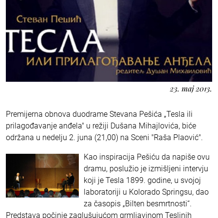
23. maj 2013.
Premijerna obnova duodrame Stevana Pešića „Tesla ili
prilagođavanje anđela" u režiji Dušana Mihajlovića, biće
održana u nedelju 2. juna (21,00) na Sceni "Raša Plaović".
Kao inspiracija Pešiću da napiše ovu
dramu, poslužio je izmišljeni intervju
koji je Tesla 1899. godine, u svojoj
laboratoriji u Kolorado Springsu, dao
za časopis „Bilten besmrtnosti“.
Predstava počinje zaglušujućom grmljavinom Teslinih