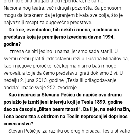
premijere bila drugačija od repertoara, ne samo
Nacionalnog teatra, već i drugih pozorišta. Sa ponosom
mogu da istaknem da je igranjem bivala sve bolja, što je
najvažniji recept za dugovečne predstave.
Da li će, eventualno, biti nekih izmena, u odnosu na
predstavu koja je premijerno izvedena davne 1994.
godine?
Izmena će biti jedino u nama, jer smo sada stariji. U
svemu ćemu pratiti jednostavnu režiju Dušana Mihailovića,
kao i njegove proročke reči, kojima nismo baš mnogo
verovali, a to je da ćemo predstavu igrati dok smo živi. U
nedelju 2. juna 2013. godine, „Tesla ili prilagođavanje
anđela“ imaće svoje 252 izvođenje.
Kao inspiracija Stevanu Pešiću da napiše ovu dramu
poslužio je izmišljeni intervju koji je Tesla 1899. godine
dao za časopis „Bilten besmrtnosti“. Da li je, na neki način,
i ona besmrtna s obzirom na Teslin neprocenjivi doprinos
čovečanstvu?
Stevan Pešić je, za razliku od drugih pisaca, Teslu shvatio