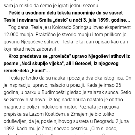
sam ja mislio da ćemo je igrati jednu sezonu.
Pešić u uvodnom delu teksta napominje da se susret
Tesle i novinara Smita „desio" u noći 3. jula 1899. godine...
Tog dana, Tesla je u Kolorado Springsu izveo eksperiment
12.000 munja. Praktično je stvorio munju i tom prilikom je
govorio Njegoševe stihove. Tesla je taj dan opisao kao dan
koji nikad neće zaboraviti.
Kroz predstavu se „provlače" upravo Njegoševi stihovi iz
pesme „Noći skuplje vijeka", ali i Geteovi, iz njegovog
remek-dela „Faust"...
Tesla je tvrdio da su nauka i poezija dva oka istog lica. On
je inspiraciju, upravo, nalazio u poeziji. Kada je imao 26
godina, u parku u Budimpešti gledao je zalazak sunca. Setio
se Geteovih stihova i iz tog nadahnuća nastalo je obrtno
magnetno polje i indukcioni motor. Poznata je njegova
prepiska sa Lazom Kostićem, a Zmajem je bio toliko
oduševljen, da je, posle njihovog susreta u Beogradu 2.juna
1892. kada mu je Zmaj spevao pesmicu „Čim si došo,