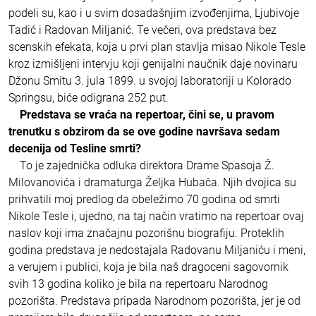
podeli su, kao i u svim dosadašnjim izvođenjima, Ljubivoje
Tadić i Radovan Miljanić. Te večeri, ova predstava bez
scenskih efekata, koja u prvi plan stavlja misao Nikole Tesle
kroz izmišljeni intervju koji genijalni naučnik daje novinaru
Džonu Smitu 3. jula 1899. u svojoj laboratoriji u Kolorado
Springsu, biće odigrana 252 put.
Predstava se vraća na repertoar, čini se, u pravom
trenutku s obzirom da se ove godine navršava sedam
decenija od Tesline smrti?
To je zajednička odluka direktora Drame Spasoja Ž.
Milovanovića i dramaturga Željka Hubača. Njih dvojica su
prihvatili moj predlog da obeležimo 70 godina od smrti
Nikole Tesle i, ujedno, na taj način vratimo na repertoar ovaj
naslov koji ima značajnu pozorišnu biografiju. Proteklih
godina predstava je nedostajala Radovanu Miljaniću i meni,
a verujem i publici, koja je bila naš dragoceni sagovornik
svih 13 godina koliko je bila na repertoaru Narodnog
pozorišta. Predstava pripada Narodnom pozorišta, jer je od