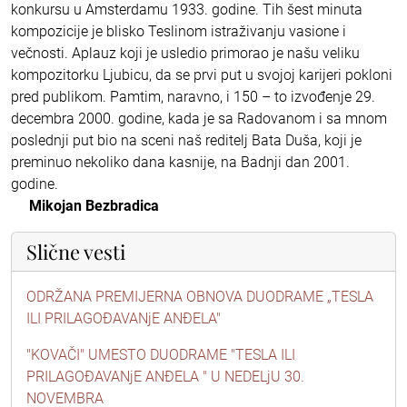
konkursu u Amsterdamu 1933. godine. Tih šest minuta
kompozicije je blisko Teslinom istraživanju vasione i
večnosti. Aplauz koji je usledio primorao je našu veliku
kompozitorku Ljubicu, da se prvi put u svojoj karijeri pokloni
pred publikom. Pamtim, naravno, i 150 – to izvođenje 29.
decembra 2000. godine, kada je sa Radovanom i sa mnom
poslednji put bio na sceni naš reditelj Bata Duša, koji je
preminuo nekoliko dana kasnije, na Badnji dan 2001.
godine.
Mikojan Bezbradica
Slične vesti
ODRŽANA PREMIJERNA OBNOVA DUODRAME „TESLA
ILI PRILAGOĐAVANjE ANĐELA"
"KOVAČI" UMESTO DUODRAME "TESLA ILI
PRILAGOĐAVANjE ANĐELA " U NEDELjU 30.
NOVEMBRA