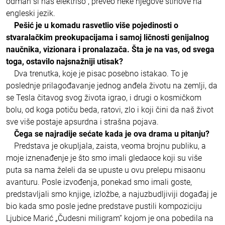
odmah si nas elektriso“, preveo neke njegove stihove na
engleski jezik.
Pešić je u komadu rasvetlio više pojedinosti o
stvaralačkim preokupacijama i samoj ličnosti genijalnog
naučnika, vizionara i pronalazača. Šta je na vas, od svega
toga, ostavilo najsnažniji utisak?
Dva trenutka, koje je pisac posebno istakao. To je
poslednje prilagođavanje jednog anđela životu na zemlji, da
se Tesla čitavog svog života igrao, i drugi o kosmičkom
bolu, od koga potiču beda, ratovi, zlo i koji čini da naš život
sve više postaje apsurdna i strašna pojava.
Čega se najradije sećate kada je ova drama u pitanju?
Predstava je okupljala, zaista, veoma brojnu publiku, a
moje iznenađenje je što smo imali gledaoce koji su više
puta sa nama želeli da se upuste u ovu prelepu misaonu
avanturu. Posle izvođenja, ponekad smo imali goste,
predstavljali smo knjige, izložbe, a najuzbudljiviji događaj je
bio kada smo posle jedne predstave pustili kompoziciju
Ljubice Marić „Čudesni miligram“ kojom je ona pobedila na