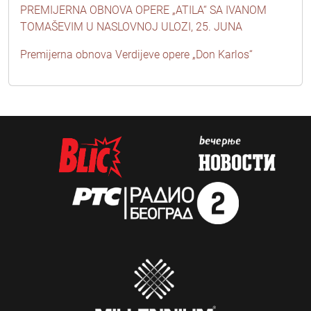
PREMIJERNA OBNOVA OPERE „ATILA“ SA IVANOM
TOMAŠEVIM U NASLOVNOJ ULOZI, 25. JUNA
Premijerna obnova Verdijeve opere „Don Karlos“