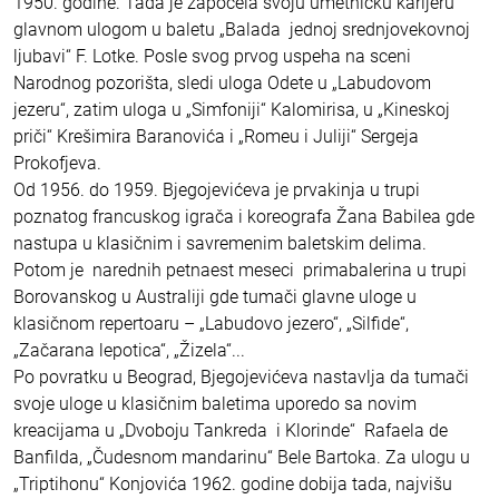
1950. godine. Tada je započela svoju umetničku karijeru
glavnom ulogom u baletu „Balada jednoj srednjovekovnoj
ljubavi“ F. Lotke. Posle svog prvog uspeha na sceni
Narodnog pozorišta, sledi uloga Odete u „Labudovom
jezeru“, zatim uloga u „Simfoniji“ Kalomirisa, u „Kineskoj
priči“ Krešimira Baranovića i „Romeu i Juliji“ Sergeja
Prokofjeva.
Od 1956. do 1959. Bjegojevićeva je prvakinja u trupi
poznatog francuskog igrača i koreografa Žana Babilea gde
nastupa u klasičnim i savremenim baletskim delima.
Potom je narednih petnaest meseci primabalerina u trupi
Borovanskog u Australiji gde tumači glavne uloge u
klasičnom repertoaru – „Labudovo jezero“, „Silfide“,
„Začarana lepotica“, „Žizela“...
Po povratku u Beograd, Bjegojevićeva nastavlja da tumači
svoje uloge u klasičnim baletima uporedo sa novim
kreacijama u „Dvoboju Tankreda i Klorinde“ Rafaela de
Banfilda, „Čudesnom mandarinu“ Bele Bartoka. Za ulogu u
„Triptihonu“ Konjovića 1962. godine dobija tada, najvišu