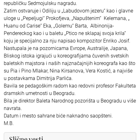
republičku Sedmojulsku nagradu.
Zatim ostvaruje i Odiliju u „Labudovom jezeru“ kao i glavne
uloge u „Pepeljugi“ Prokofjeva, „Napuštenim“ Kelemana, „
Huanu od Carise“ Eka, „Golemu“ Barta, Albinonija-
Pendereckog kao i u baletu „Ptico ne sklapaj svoja krila“
koju je specijalno za nju napisao kompozitor Enriko Josif.
Nastupala je na pozornicama Evrope, Australije, Japana,
Bliskog istoka igrajući u koreografijama čuvenih svetskih
baletskih majstora i naših najznačajnijih koreografa kao što
su Pia i Pino Mlakar, Nina Kirsanova, Vera Kostić, a najviše
u postavkama Dimitrija Parlića.
Bavila se pedagoškim radom kao redovni profesor Fakulteta
dramskih umetnosti u Beogradu.
Bila je direktor Baleta Narodnog pozorišta u Beogradu u više
navrata.
Datum i mesto sahrane biće naknadno saopšteni.
M.B.
Slične vesti