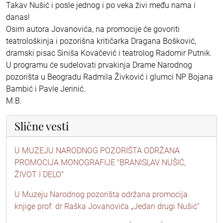
Takav Nušić i posle jednog i po veka živi među nama i
danas!
Osim autora Jovanovića, na promocije će govoriti
teatrološkinja i pozorišna kritičarka Dragana Bošković,
dramski pisac Siniša Kovačević i teatrolog Radomir Putnik.
U programu će sudelovati prvakinja Drame Narodnog
pozorišta u Beogradu Radmila Živković i glumci NP Bojana
Bambić i Pavle Jerinić.
M.B.
Slične vesti
U MUZEJU NARODNOG POZORIŠTA ODRŽANA
PROMOCIJA MONOGRAFIJE "BRANISLAV NUŠIĆ,
ŽIVOT I DELO"
U Muzeju Narodnog pozorišta održana promocija
knjige prof. dr Raška Jovanovića „Jedan drugi Nušić“