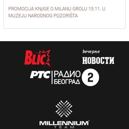
PROMOCIJA KNjIGE O MILANU GROLU 15.11. U
MUZEJU NARODNOG POZORIŠTA