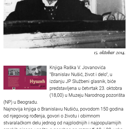
15. oktobar 2014.
Knjiga Raška V. Jovanovića
"Branislav Nušić, život i delo", u
izdanju JP Službeni glasnik, biće
predstavljena u četvrtak 23. oktobra
(18,00) u Muzeju Narodnog pozorišta
(NP) u Beogradu.
Najnovija knjiga o Branislavu Nušiću, povodom 150 godina
od njegovog rođenja, govori o životu i obimnom
stvaralačkom delu jednog od najplodnijih i najpopularnijih