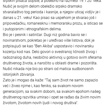
srpskih pisaca uopšte, a posebno na razmeđi 19. i 20. veka.
Nušić je svojim delom obeležio srpsko dramsko
stvaralaštvo tog perioda i kasnije, a njegov uticaj vidljiv je i
danas u 21. veku! Kao pisac sa uspehom je stvarao još i
pripovedačku, romanesknu i memorarsku prozu, a isticao se
i putopisnim i etnografskim delima.
Bio je i pesnik i satiričar. Dugi niz godina bavio se i
novinarstvom, pokretao je i uređivao više listova, dok je
potpisujući se kao "Ben Akiba" uspostavio i novinarsku
kozeriju kod nas. Delo govori o svestranoj ličnosti živog i
radoznalog duha, neobično aktivnoj u gotovo svim sferama
društvenog života, a naročito u oblasti drame i pozorišta.
Nušić nikada nije bio po strani od matica sudbonosnih
istorijskih zbivanja.
Zato je i mogao da kaže: "Taj sam život ne samo zapazio
već i živeo njime i, kao feniks, sa svakom novom
generacijom, sa svakim dobom, sa svakom epohom našeg
društvenog razvitka umirao i opet se rađao da živim novim
životom, životom novih ljudi i novog društva".