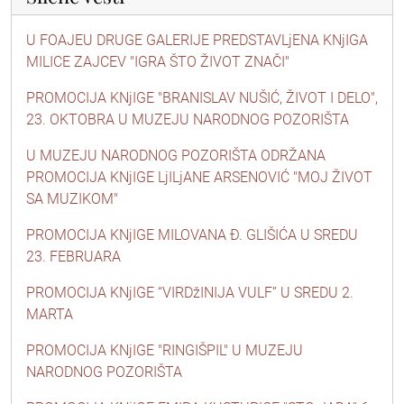
U FOAJEU DRUGE GALERIJE PREDSTAVLjENA KNjIGA
MILICE ZAJCEV "IGRA ŠTO ŽIVOT ZNAČI"
PROMOCIJA KNjIGE "BRANISLAV NUŠIĆ, ŽIVOT I DELO",
23. OKTOBRA U MUZEJU NARODNOG POZORIŠTA
U MUZEJU NARODNOG POZORIŠTA ODRŽANA
PROMOCIJA KNjIGE LjILjANE ARSENOVIĆ "MOJ ŽIVOT
SA MUZIKOM"
PROMOCIJA KNjIGE MILOVANA Đ. GLIŠIĆA U SREDU
23. FEBRUARA
PROMOCIJA KNjIGE “VIRDžINIJA VULF” U SREDU 2.
MARTA
PROMOCIJA KNjIGE "RINGIŠPIL" U MUZEJU
NARODNOG POZORIŠTA