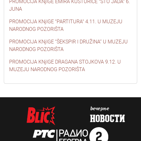
PROMOCIJA KNjIGE EMIRA KUSTURICE "STO JADA" 6.
JUNA
PROMOCIJA KNjIGE "PARTITURA" 4.11. U MUZEJU
NARODNOG POZORIŠTA
PROMOCIJA KNjIGE “ŠEKSPIR I DRUŽINA” U MUZEJU
NARODNOG POZORIŠTA
PROMOCIJA KNjIGE DRAGANA STOJKOVA 9.12. U
MUZEJU NARODNOG POZORIŠTA