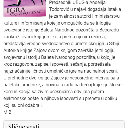
Predsednik UBUS-a Anđelija
Todorović u najavi događaja istakla
je zahvalnost autorki i ministarstvu
kulture i informisanja koje je omogućilo da se trilogija
svojevrsne istorije Baleta Narodnog pozorišta u Beogradu
zaokruži ovom knjigom, koja prema njenim rečima,
predstavlja vredno svedočanstvo o umetničkoj igri u Srbiji.
Autorka knjige Zajcev ovom knjigom završila je trilogiju,
svojevrsnu istoriju Baleta Narodnog pozorišta, u kojoj je
kroz razgovore, zapise, ispovesti, sećanja, portretisala
najznačajnije ličnosti umetničke igre na nacinalnoj sceni.
U prethodne dve knjige Zajcev je neposredno intervjuisala
baletske umetnike, a novina u radu na trećoj knjizi je što se
komunikacija sa živim učesnicima odvijala putem
elektronske pošte, a njihove ispovesti su prenete u obliku
koji su oni odabrali.
M.B.
Slične vesti