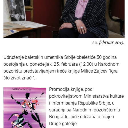
22. februar 2013.
Udruženje baletskih umetnika Srbije obeležiće 50 godina
postojanja u ponedeljak, 25. februara (12,00) u Narodnom
pozorištu predstavljanjem treće knjige Milice Zajcev "Igra
što život znači".
Promocija knjige, pod
pokroviteljstvom Ministarstva kulture
i informisanja Republike Srbije, u
saradnji sa Narodnim pozorištem u
Beogradu, biće održana u foajeu
Druge galerije.