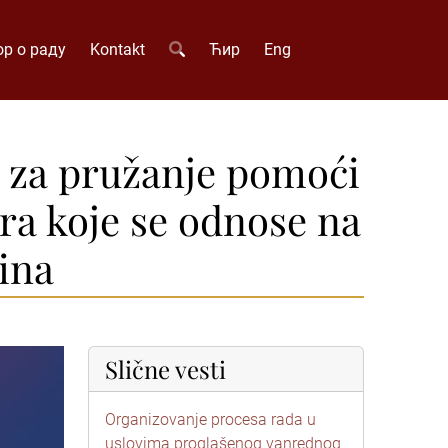
р о раду
Kontakt
Ћир
Eng
i za pružanje pomoći
ra koje se odnose na
ina
Slične vesti
Organizovanje procesa rada u
uslovima proglašenog vanrednog