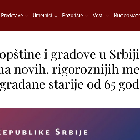
Predstave
Umetnici
Pozorište
Vesti
Информато
opštine i gradove u Srbij
a novih, rigoroznijih me
građane starije od 65 god