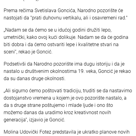
Prema rečima Svetislava Goncića, Narodno pozorište će
nastojati da "prati duhovnu vertikalu, ali i osavremeni rad."
„Nadam se da ćemo se u idućoj godini družiti lepo,
umetnički, kako ovoj kući dolikuje. Nadam se da će godina
biti dobra i da ćemo ostvariti lepe i kvalitetne stvari na
sceni“, rekao je Goncić.
Podsetivši da Narodno pozorište ima dugu istoriju i da je
nastalo u društvenim okolnostima 19. veka, Goncić je rekao
da su danas druge okolnosti.
„Ali sigurno ćemo poštovati tradiciju, truditi se da nastavimo
dostojanstvo vremena u kojem je ovo pozorište nastalo, a
da s druge strane poštujemo i mlade ljude i ono što
možemo danas da uradimo kroz kreativnost novih
generacija“, izjavio je Goncić.
Molina Udovički Fotez predstavila je ukratko planove novih