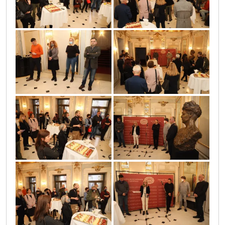
sif_2678
sif_2680
sif_2642
sif_2640
sif_2641
sif_2631