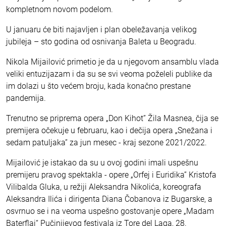
kompletnom novom podelom.
U januaru će biti najavljen i plan obeležavanja velikog
jubileja – sto godina od osnivanja Baleta u Beogradu.
Nikola Mijailović primetio je da u njegovom ansamblu vlada
veliki entuzijazam i da su se svi veoma poželeli publike da
im dolazi u što većem broju, kada konačno prestane
pandemija.
Trenutno se priprema opera „Don Kihot” Žila Masnea, čija se
premijera očekuje u februaru, kao i dečija opera „Snežana i
sedam patuljaka” za jun mesec - kraj sezone 2021/2022.
Mijailović je istakao da su u ovoj godini imali uspešnu
premijeru pravog spektakla - opere „Orfej i Euridika” Kristofa
Vilibalda Gluka, u režiji Aleksandra Nikolića, koreografa
Aleksandra Ilića i dirigenta Diana Čobanova iz Bugarske, a
osvrnuo se i na veoma uspešno gostovanje opere „Madam
Baterflaj“ Pučinijevog festivala iz Tore del Laga, 28.