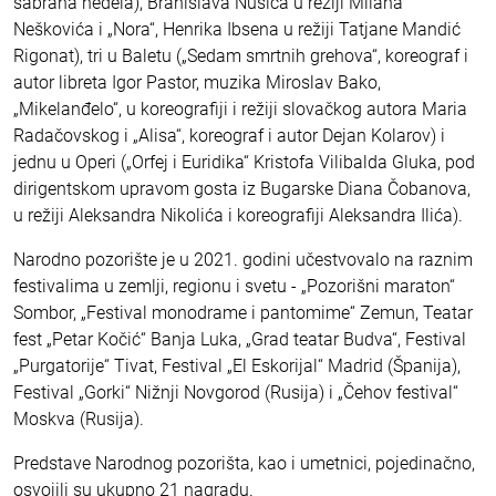
sabrana nedela), Branislava Nušića u režiji Milana
Neškovića i „Nora“, Henrika Ibsena u režiji Tatjane Mandić
Rigonat), tri u Baletu („Sedam smrtnih grehova“, koreograf i
autor libreta Igor Pastor, muzika Miroslav Bako,
„Mikelanđelo“, u koreografiji i režiji slovačkog autora Maria
Radačovskog i „Alisa“, koreograf i autor Dejan Kolarov) i
jednu u Operi („Orfej i Euridika“ Kristofa Vilibalda Gluka, pod
dirigentskom upravom gosta iz Bugarske Diana Čobanova,
u režiji Aleksandra Nikolića i koreografiji Aleksandra Ilića).
Narodno pozorište je u 2021. godini učestvovalo na raznim
festivalima u zemlji, regionu i svetu - „Pozorišni maraton“
Sombor, „Festival monodrame i pantomime“ Zemun, Teatar
fest „Petar Kočić“ Banja Luka, „Grad teatar Budva“, Festival
„Purgatorije“ Tivat, Festival „El Eskorijal“ Madrid (Španija),
Festival „Gorki“ Nižnji Novgorod (Rusija) i „Čehov festival“
Moskva (Rusija).
Predstave Narodnog pozorišta, kao i umetnici, pojedinačno,
osvojili su ukupno 21 nagradu.