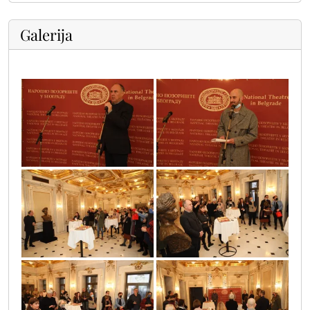
Galerija
sif_2606
sif_2604
sif_2659
sif_2673
sif_2674
sif_2679