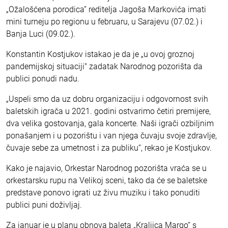
„Ožalošćena porodica” reditelja Jagoša Markovića imati
mini turneju po regionu u februaru, u Sarajevu (07.02.) i
Banja Luci (09.02.).
Konstantin Kostjukov istakao je da je „u ovoj groznoj
pandemijskoj situaciji" zadatak Narodnog pozorišta da
publici ponudi nadu.
„Uspeli smo da uz dobru organizaciju i odgovornost svih
baletskih igrača u 2021. godini ostvarimo četiri premijere,
dva velika gostovanja, gala koncerte. Naši igrači ozbiljnim
ponašanjem i u pozorištu i van njega čuvaju svoje zdravlje,
čuvaje sebe za umetnost i za publiku“, rekao je Kostjukov.
Kako je najavio, Orkestar Narodnog pozorišta vraća se u
orkestarsku rupu na Velikoj sceni, tako da će se baletske
predstave ponovo igrati uz živu muziku i tako ponuditi
publici puni doživljaj.
Za januar je u planu obnova baleta „Kraljica Margo“ s