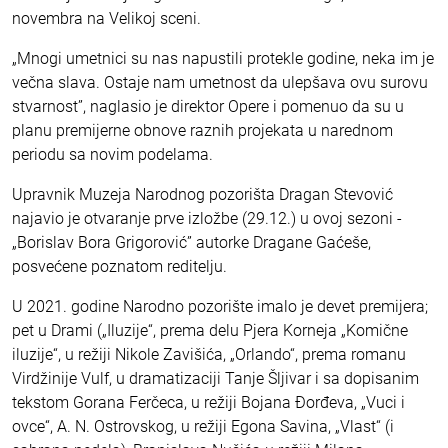
novembra na Velikoj sceni.
„Mnogi umetnici su nas napustili protekle godine, neka im je
večna slava. Ostaje nam umetnost da ulepšava ovu surovu
stvarnost”, naglasio je direktor Opere i pomenuo da su u
planu premijerne obnove raznih projekata u narednom
periodu sa novim podelama.
Upravnik Muzeja Narodnog pozorišta Dragan Stevović
najavio je otvaranje prve izložbe (29.12.) u ovoj sezoni -
„Borislav Bora Grigorović” autorke Dragane Gaćeše,
posvećene poznatom reditelju.
U 2021. godine Narodno pozorište imalo je devet premijera;
pet u Drami („Iluzije“, prema delu Pjera Korneja „Komične
iluzije“, u režiji Nikole Zavišića, „Orlando“, prema romanu
Virdžinije Vulf, u dramatizaciji Tanje Šljivar i sa dopisanim
tekstom Gorana Ferčeca, u režiji Bojana Đorđeva, „Vuci i
ovce“, A. N. Ostrovskog, u režiji Egona Savina, „Vlast“ (i