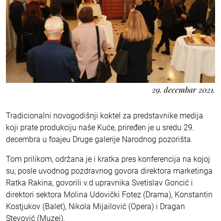
29. decembar 2021.
Tradicionalni novogodišnji koktel za predstavnike medija
koji prate produkciju naše Kuće, priređen je u sredu 29.
decembra u foajeu Druge galerije Narodnog pozorišta.
Tom prilikom, održana je i kratka pres konferencija na kojoj
su, posle uvodnog pozdravnog govora direktora marketinga
Ratka Rakina, govorili v.d upravnika Svetislav Goncić i
direktori sektora Molina Udovički Fotez (Drama), Konstantin
Kostjukov (Balet), Nikola Mijailović (Opera) i Dragan
Stevović (Muzej).