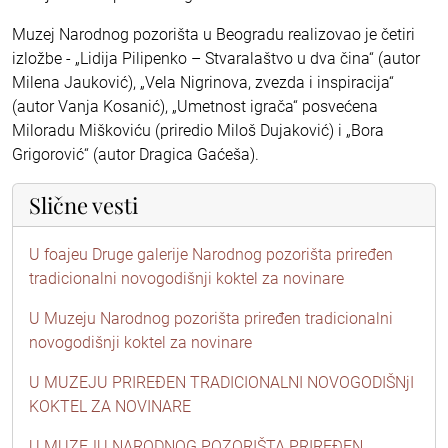
Muzej Narodnog pozorišta u Beogradu realizovao je četiri
izložbe - „Lidija Pilipenko – Stvaralaštvo u dva čina“ (autor
Milena Jauković), „Vela Nigrinova, zvezda i inspiracija“
(autor Vanja Kosanić), „Umetnost igrača“ posvećena
Miloradu Miškoviću (priredio Miloš Dujaković) i „Bora
Grigorović“ (autor Dragica Gaćeša).
Slične vesti
U foajeu Druge galerije Narodnog pozorišta priređen
tradicionalni novogodišnji koktel za novinare
U Muzeju Narodnog pozorišta priređen tradicionalni
novogodišnji koktel za novinare
U MUZEJU PRIREĐEN TRADICIONALNI NOVOGODIŠNjI
KOKTEL ZA NOVINARE
U MUZEJU NARODNOG POZORIŠTA PRIREĐEN