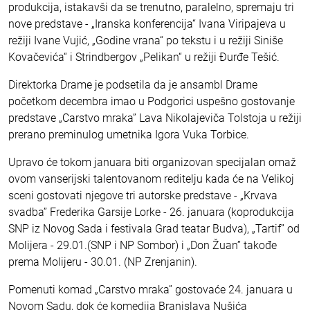
produkcija, istakavši da se trenutno, paralelno, spremaju tri
nove predstave - „Iranska konferencija“ Ivana Viripajeva u
režiji Ivane Vujić, „Godine vrana“ po tekstu i u režiji Siniše
Kovačevića“ i Strindbergov „Pelikan“ u režiji Đurđe Tešić.
Direktorka Drame je podsetila da je ansambl Drame
početkom decembra imao u Podgorici uspešno gostovanje
predstave „Carstvo mraka” Lava Nikolajeviča Tolstoja u režiji
prerano preminulog umetnika Igora Vuka Torbice.
Upravo će tokom januara biti organizovan specijalan omaž
ovom vanserijski talentovanom reditelju kada će na Velikoj
sceni gostovati njegove tri autorske predstave - „Krvava
svadba” Frederika Garsije Lorke - 26. januara (koprodukcija
SNP iz Novog Sada i festivala Grad teatar Budva), „Tartif” od
Molijera - 29.01.(SNP i NP Sombor) i „Don Žuan” takođe
prema Molijeru - 30.01. (NP Zrenjanin).
Pomenuti komad „Carstvo mraka” gostovaće 24. januara u
Novom Sadu, dok će komedija Branislava Nušića