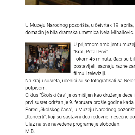
U Muzeju Narodnog pozorišta, u četvrtak 19. aprila, 
domaćin je bila dramska umetnica Nela Mihailović.
U prijatnom ambijentu muzejs
“Kralj Petar Prvi”.
Tokom 45 minuta, đaci su bili
postavljali, saznaju razne za
filmu i televiziji...
Na kraju susreta, učenici su se fotografisali sa Nel
potpisom.
Ciklus “Školski čas” je osmišljen kao druženje dece
prvi susret održan je 9. februara prošle godine kad
Pored „Školskog časa“, u Muzeju Narodnog pozorišta o
„Koncerti“, koji su sastavni deo redovne mesečne pon
Ulaz na sve navedene programe je slobodan.
M.B.