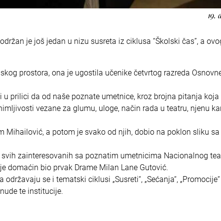
19. 
održan je još jedan u nizu susreta iz ciklusa “Školski čas”, a ov
kog prostora, ona je ugostila učenike četvrtog razreda Osnovn
 u prilici da od naše poznate umetnice, kroz brojna pitanja koja
nimljivosti vezane za glumu, uloge, način rada u teatru, njenu ka
om Mihailović, a potom je svako od njih, dobio na poklon sliku s
 i svih zainteresovanih sa poznatim umetnicima Nacionalnog teat
a je domaćin bio prvak Drame Milan Lane Gutović.
državaju se i tematski ciklusi „Susreti“, „Sećanja“, „Promocije“ 
ude te institucije.