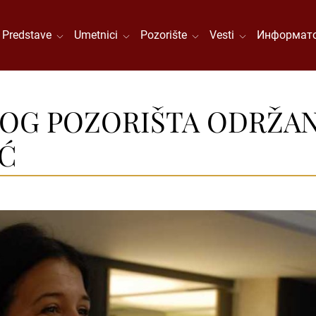
Predstave
Umetnici
Pozorište
Vesti
Информато
OG POZORIŠTA ODRŽAN 
Ć