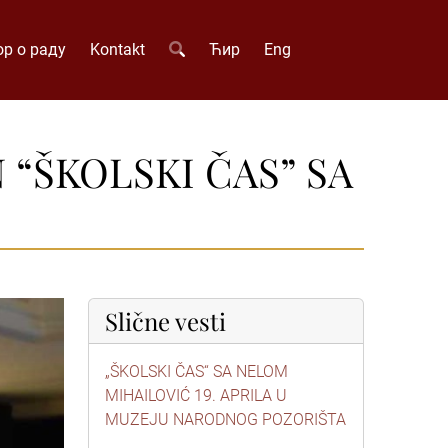
р о раду
Kontakt
Ћир
Eng
“ŠKOLSKI ČAS” SA
Slične vesti
„ŠKOLSKI ČAS“ SA NELOM
MIHAILOVIĆ 19. APRILA U
MUZEJU NARODNOG POZORIŠTA