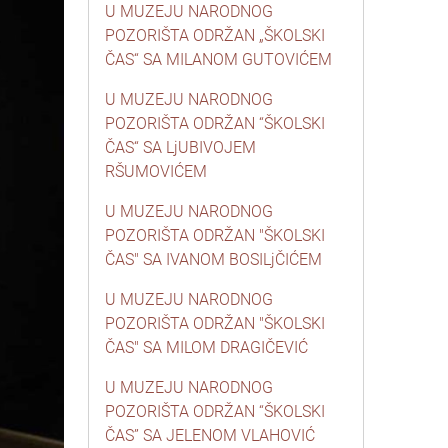
U MUZEJU NARODNOG
POZORIŠTA ODRŽAN „ŠKOLSKI
ČAS“ SA MILANOM GUTOVIĆEM
U MUZEJU NARODNOG
POZORIŠTA ODRŽAN “ŠKOLSKI
ČAS“ SA LjUBIVOJEM
RŠUMOVIĆEM
U MUZEJU NARODNOG
POZORIŠTA ODRŽAN "ŠKOLSKI
ČAS" SA IVANOM BOSILjČIĆEM
U MUZEJU NARODNOG
POZORIŠTA ODRŽAN "ŠKOLSKI
ČAS" SA MILOM DRAGIČEVIĆ
U MUZEJU NARODNOG
POZORIŠTA ODRŽAN “ŠKOLSKI
ČAS” SA JELENOM VLAHOVIĆ