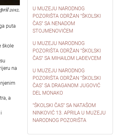
U MUZEJU NARODNOG
april 2012.
POZORIŠTA ODRŽAN "ŠKOLSKI
ČAS" SA NENADOM
oga puta
STOJMENOVIĆEM
U MUZEJU NARODNOG
e škole
POZORIŠTA ODRŽAN "ŠKOLSKI
ČAS" SA MIHAILOM LAĐEVCEM
 su
rijeru na
U MUZEJU NARODNOG
POZORIŠTA ODRŽAN “ŠKOLSKI
a njenim
ČAS” SA DRAGANOM JUGOVIĆ
DEL MONAKO
ra, a
"ŠKOLSKI ČAS" SA NATAŠOM
i
NINKOVIĆ 13. APRILA U MUZEJU
NARODNOG POZORIŠTA