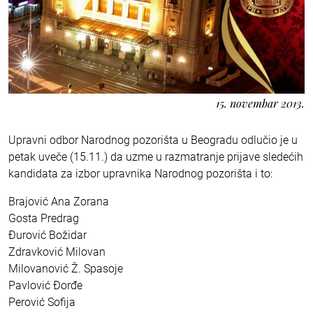
15. novembar 2013.
Upravni odbor Narodnog pozorišta u Beogradu odlučio je u
petak uveče (15.11.) da uzme u razmatranje prijave sledećih
kandidata za izbor upravnika Narodnog pozorišta i to:
Brajović Ana Zorana
Gosta Predrag
Đurović Božidar
Zdravković Milovan
Milovanović Ž. Spasoje
Pavlović Đorđe
Perović Sofija