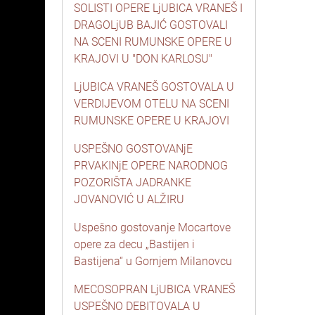
SOLISTI OPERE LjUBICA VRANEŠ I
DRAGOLjUB BAJIĆ GOSTOVALI
NA SCENI RUMUNSKE OPERE U
KRAJOVI U "DON KARLOSU"
LjUBICA VRANEŠ GOSTOVALA U
VERDIJEVOM OTELU NA SCENI
RUMUNSKE OPERE U KRAJOVI
USPEŠNO GOSTOVANjE
PRVAKINjE OPERE NARODNOG
POZORIŠTA JADRANKE
JOVANOVIĆ U ALŽIRU
Uspešno gostovanje Mocartove
opere za decu „Bastijen i
Bastijena“ u Gornjem Milanovcu
MECOSOPRAN LjUBICA VRANEŠ
USPEŠNO DEBITOVALA U