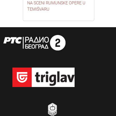
NA SCENI RUMUNSKE OPERE U
TEMIŠVARU