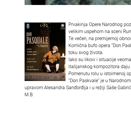
Prvakinja Opere Narodnog pozo
velikim uspehom na sceni Rumu
Te večeri, na premijernoj obno
Komična bufo opera “Don Paskv
toku svog života.
Iako su likovi i situacije veom
italijanskog kompozitora daju
Pomenutu rolu u istoimenoj op
“Don Paskvale” je u Narodnom 
upravom Alesandra Sanđorđija i u režiji Saše Gabrić
M.B.