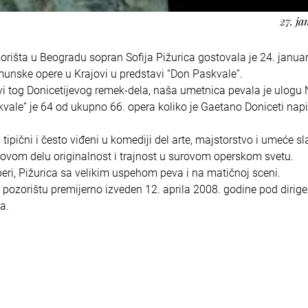
27. ja
rišta u Beogradu sopran Sofija Pižurica gostovala je 24. janua
nske opere u Krajovi u predstavi “Don Paskvale”.
vi tog Donicetijevog remek-dela, naša umetnica pevala je ulogu 
ale” je 64 od ukupno 66. opera koliko je Gaetano Doniceti nap
a tipični i često viđeni u komediji del arte, majstorstvo i umeće s
 ovom delu originalnost i trajnost u surovom operskom svetu.
eri, Pižurica sa velikim uspehom peva i na matičnoj sceni.
pozorištu premijerno izveden 12. aprila 2008. godine pod diri
a.