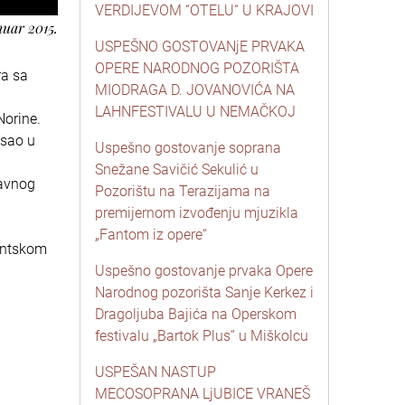
VERDIJEVOM “OTELU“ U KRAJOVI
nuar 2015.
USPEŠNO GOSTOVANjE PRVAKA
OPERE NARODNOG POZORIŠTA
ra sa
MIODRAGA D. JOVANOVIĆA NA
LAHNFESTIVALU U NEMAČKOJ
Norine.
isao u
Uspešno gostovanje soprana
Snežane Savičić Sekulić u
lavnog
Pozorištu na Terazijama na
premijernom izvođenju mjuzikla
„Fantom iz opere“
gentskom
Uspešno gostovanje prvaka Opere
Narodnog pozorišta Sanje Kerkez i
Dragoljuba Bajića na Operskom
festivalu „Bartok Plus” u Miškolcu
USPEŠAN NASTUP
MECOSOPRANA LjUBICE VRANEŠ