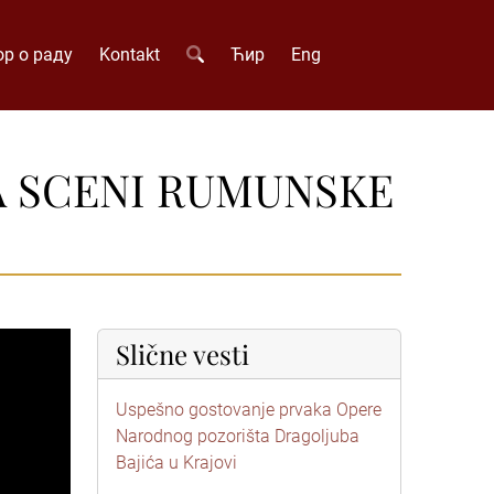
р о раду
Kontakt
Ћир
Eng
A SCENI RUMUNSKE
Slične vesti
Uspešno gostovanje prvaka Opere
Narodnog pozorišta Dragoljuba
Bajića u Krajovi