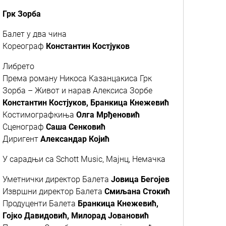
Грк Зорба
Балет у два чина
Кореограф
Константин Костјуков
Либрето
Према роману Никоса Казанцакиса Грк
Зорба – Живот и нарав Алексиса Зорбе
Константин Костјуков, Бранкица Кнежевић
Костимографкиња
Олга Мрђеновић
Сценограф
Саша Сенковић
Диригент
Александар Којић
У сарадњи са Schott Music, Maјнц, Немачка
Уметнички директор Балета
Јовица Бегојев
Извршни директор Балета
Смиљана Стокић
Продуценти Балета
Бранкица Кнежевић,
Гојко Давидовић, Милорад Јовановић