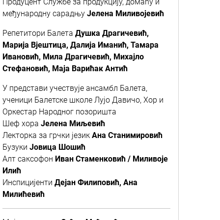
Продуцент Службе за продукцију, домаћу и
међународну сарадњу
Јелена Миливојевић
Репетитори Балета
Душка Драгичевић,
Марија Вјештица, Далија Иманић, Тамара
Ивановић, Мила Драгичевић, Михајло
Стефановић, Маја Варићак Антић
У представи учествује ансамбл Балета,
ученици Балетске школе Лујо Давичо, Хор и
Оркестар Народног позоришта
Шеф хора
Јелена Миљевић
Лекторка за грчки језик
Ана Станимировић
Бузуки
Јовица Шошић
Алт саксофон
Иван Стаменковић / Миливоје
Илић
Инспицијенти
Дејан Филиповић, Ана
Милићевић