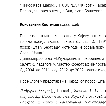
*Никос Казанцакис, „ГРК ЗОРБА / Живот и нарав 
Превод са новогрчког: др Владимир Бошковић
Константин Костјуков
кореограф
После балетског школовања у Кијеву ангажова
године добија звање првака балета. Од 199
позоришта у Београду. Исте године осваја прву
Осаки (Јапан).
Дипломирао је на Међународном позоришном инс
балетску педагогију. Мастер кореографије постао
Од 2004. до 2011, и од 2012. до 2022. године би
Прве улоге у представама Народног позоришта
Лабудово језеро
(Д. Парлић);
Жизела
(Л. Лавро
пљусак, Др Џекил и мистер Хајд
(В. Логунов);
Васкрсење, Дама с камелијама, Шехерезада,