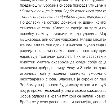
преданошћу. Зорбина сирова природа утицаће н
*
Схватио сам да је овај Зорба човек кога сам т
топло грло, велика необрађена душа, која још ни
По доласку на острво, дочекује их дивни, крит
становника села. Живот се одвија на тргу и 
посебну пажњу привлачи млада удовица Мари
мушкараца, али остаје уздржана. Млади мештан
женом, али га она одбија и његова љубав тада 
развија тиха, али снажна привлачност коју при
најављује трагичан расплет. Ник је растрзан 
животни учитељ охрабрује да следи своје срце
пожелела добродошлицу Нику и Зорби по дола
играчица, већ у позним годинама, уморна о
неостварених снова. Власница је скромног па
Зорбом у њој поново буди искру страсти и љуба
њој је прожет нежношћу, али и дозом сажаљења
Зорба одлази на краћи пут који се непланирано
Враћа се у село расположен и насмејан, донос