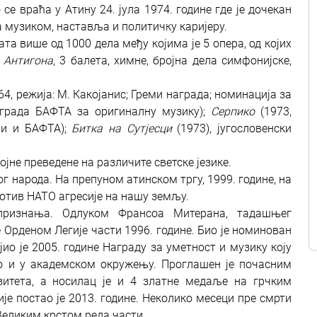
се враћа у Атину 24. јула 1974. године где је дочекан
 музиком, наставља и политичку каријеру.
та више од 1000 дела међу којима је 5 опера, од којих
и
Антигона
, 3 балета, химне, бројна дела симфонијске,
64, режија: М. Какојанис; Греми награда; номинација за
награда БАФТА за оригиналну музику);
Серпико
(1973,
ми и БАФТА);
Битка на Сутјесци
(1973), југословенски
ојне преведене на различите светске језике.
г народа. На препуном атинском тргу, 1999. године, на
ротив НАТО агресије на нашу земљу.
х признања. Одлуком Франсоа Митерана, тадашњег
 Орденом Легије части 1996. године. Био је номинован
јио је 2005. године Награду за уметност и музику коју
о и у академском окружењу. Проглашен је почасним
зитета, а носилац је и 4 златне медаље на грчким
е постао је 2013. године. Неколико месеци пре смрти
еликим крстом реда части.