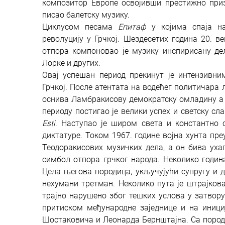
композитор Европе освојивши престижно пр
писао балетску музику.
Циклусом песама
Епитаф
у којима спаја н
револуцију у Грчкој. Шездесетих година 20. в
отпора компоновао је музику инспирисану дел
Лорке и других.
Овај успешан период прекинут је интензивни
Грчкој. После атентата на водећег политичара 
оснива Ламбракисову демократску омладину а г
периоду постигао је велики успех и светску с
Esti
. Наступао је широм света и константно 
диктатуре. Током 1967. године војна хунта пре
Теодоракисових музичких дела, а он бива уха
симбол отпора грчког народа. Неколико година
Цела његова породица, укључујући супругу и д
нехумани третман. Неколико пута је штрајкова
трајно нарушено због тешких услова у затвору
притиском међународне заједнице и на иници
Шостаковича и Леонарда Бернштајна. Са породи