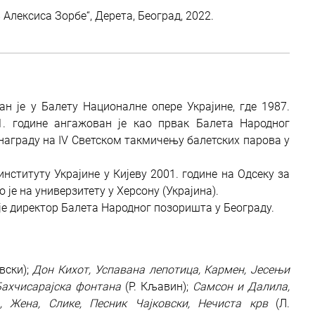
Алексиса Зорбе“, Дерета, Београд, 2022.
н је у Балету Националнe опере Украјине, где 1987.
1. године ангажован је као првак Балета Народног
 награду на IV Светском такмичењу балетских парова у
титуту Украјине у Кијеву 2001. године на Одсеку за
 је на универзитету у Херсону (Украјина).
о је директор Балета Народног позоришта у Београду.
вски);
Дон Кихот, Успавана лепотица, Кармен, Јесењи
Бахчисарајска фонтана
(Р. Кљавин);
Самсон и Далила,
 Жена, Слике, Песник Чајковски, Нечиста крв
(Л.