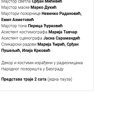
Мајстор светла
Срђан Мићевић
Мајстор маске
Марко Дукић
Мајстори позорнице
Невенко Радановић,
Емил Ахметовић
Мајстор тона
Перица Ћурковић
Асистент костимографа
Марија Тавчар
Асистент сценографа
Јасна Сарамандић
Сликарски радови
Марија Ћирић, Срђан
Пушељић, Илија Крковић
Декор и костими израђени у радионицама
Народног позоришта у Београду
Представа траје 2 сата
(једна пауза)