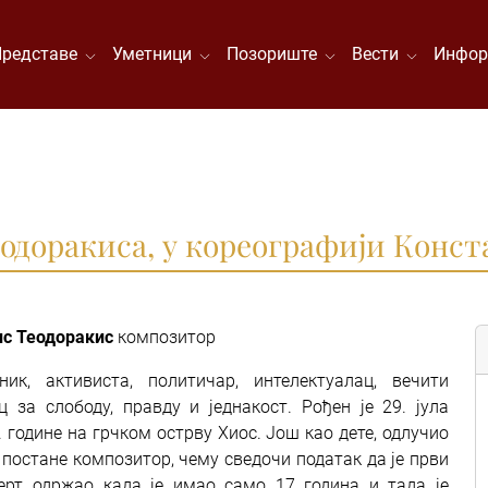
Представе
Уметници
Позориште
Вести
Инфор
одоракиса, у кореографији Конст
с Теодоракис
композитор
ник, активиста, политичар, интелектуалац, вечити
ц за слободу, правду и једнакост. Рођен је 29. јула
. године на грчком острву Хиос. Још као дете, одлучио
а постане композитор, чему сведочи податак да је први
ерт одржао када је имао само 17 година и тада је