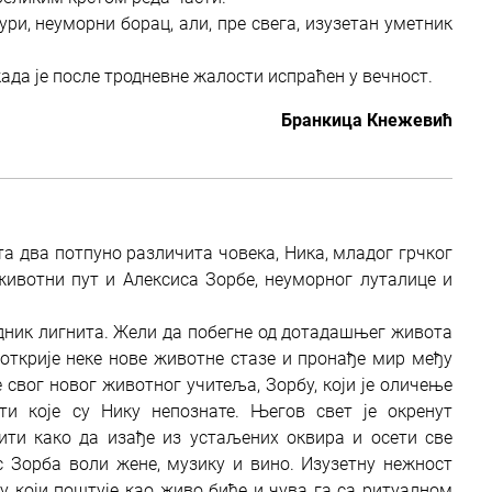
ри, неуморни борац, али, пре свега, изузетан уметник
када је после тродневне жалости испраћен у вечност.
Бранкица Кнежевић
ета два потпуно различита човека, Ника, младог грчког
животни пут и Алексиса Зорбе, неуморног луталице и
удник лигнита. Жели да побегне од дотадашњег живота
открије неке нове животне стазе и пронађе мир међу
 свог новог животног учитеља, Зорбу, који је оличење
ти које су Нику непознате. Његов свет је окренут
ити како да изађе из устаљених оквира и осети све
 Зорба воли жене, музику и вино. Изузетну нежност
у који поштује као живо биће и чува га са ритуалном