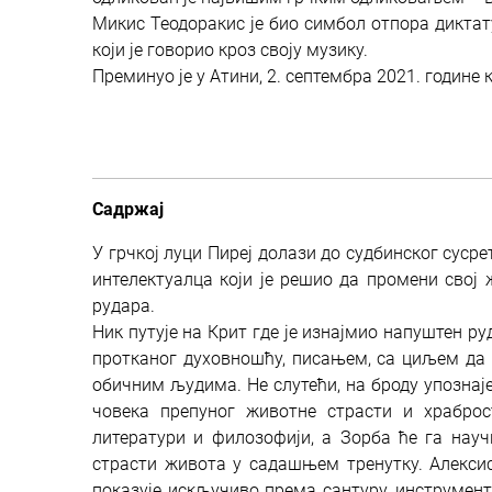
Микис Теодоракис је био симбол отпора диктату
који је говорио кроз своју музику.
Преминуо је у Атини, 2. септембра 2021. године 
Садржај
У грчкој луци Пиреј долази до судбинског суср
интелектуалца који је решио да промени свој 
рудара.
Ник путује на Крит где је изнајмио напуштен р
протканог духовношћу, писањем, са циљем да 
обичним људима. Не слутећи, на броду упознаје
човека препуног животне страсти и храброс
литератури и филозофији, а Зорба ће га науч
страсти живота у садашњем тренутку. Алексис
показује искључиво према сантуру, инструмент