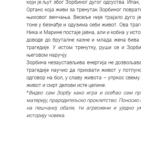
који је љут због Зорбиног дугог одсуства. Ипа
Ортанс која живи за тренутак Зорбиног повратк
њиховог венчања. Весеље није трајало дуго ј
тоне у безнађе и одузима себи живот. Ова тра
Ника и Марине постаје јавна, али и кобна у ис
доводе до бруталне казне и млада жена бива 
трагедије. У истом тренутку, руши се и Зор
његовом наручју.
Зорбина незаустављива енергија не дозвољава о
трагедије научио да прихвати живот у потпуно
одговор на бол, у славу живота – упркос свему.
живот и смрт делови исте целине.
*
Видео сам Зорбу како игра и осећао сам пр
материју, прародитељско проклетство. Поносио
на пешчаној обали, ти агресивни и уједно 
историју човека.