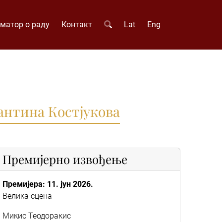
матор о раду
Контакт
Lat
Eng
антина Костјукова
Премијерно извођење
Премијера: 11. јун 2026.
Велика сцена
Микис Теодоракис