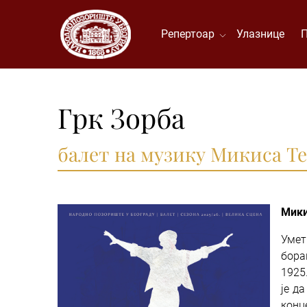
Репертоар
Улазнице
Грк Зорба
балет на музику Микиса Те
Мики
Умет
бора
1925
је д
конц