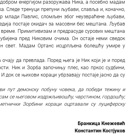
к, добром енергијом разоружава Ника, а посебно мадам
а. Следе тренуци препуни љубави, славља и, коначно,
ер млади Павлис, сломљен због неузвраћене љубави,
гедија постаје окидач за масовни бес мештана. Љубав
то време. Примитивизам и предрасуде сурових мештана
убијена пред Никовим очима. Он остаје неми сведок
бин свет. Мадам Ортанс исцрпљена болешћу умире у
чају да превлада. Поред њега је Ник који је и поред
сти. Ник и Зорба започињу плес, као пркос судбини,
 И док се њихови кораци убрзавају постаје јасно да су
ви пут демонску побуну човека, да победи тежину и
 сам се његовом издржљивошћу, чврстином, гордошћу;
уметнички Зорбини кораци оцртавали су луциферску
Бранкица Кнежевић
Константин Костјуков