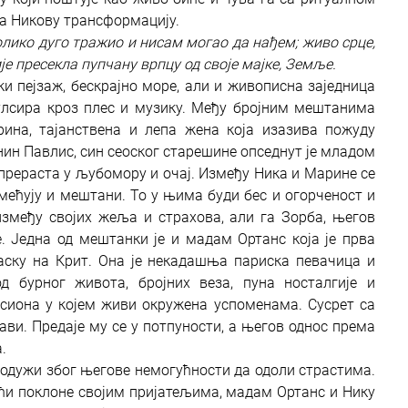
а Никову трансформацију.
олико дуго тражио и нисам могао да нађем; живо срце,
је пресекла пупчану врпцу од своје мајке, Земље.
ски пејзаж, бескрајно море, али и живописна заједница
пулсира кроз плес и музику. Међу бројним мештанима
на, тајанствена и лепа жена која изазива пожуду
ин Павлис, син сеоског старешине опседнут је младом
прераста у љубомору и очај. Између Ника и Марине се
мећују и мештани. То у њима буди бес и огорченост и
између својих жеља и страхова, али га Зорба, његов
. Једна од мештанки је и мадам Ортанс која је прва
ску на Крит. Она је некадашња париска певачица и
д бурног живота, бројних веза, пуна носталгије и
нсиона у којем живи окружена успоменама. Сусрет са
ви. Предаје му се у потпуности, а његов однос према
.
 одужи због његове немогућности да одоли страстима.
ећи поклоне својим пријатељима, мадам Ортанс и Нику