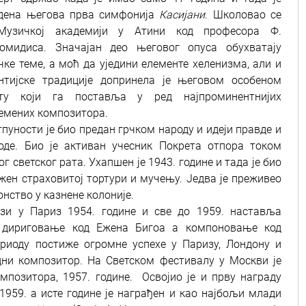
дена његова прва симфонија
Касијани
. Школовао се
Музичкој академији у Атини код професора Ф.
омидиса. Значајан део његовог опуса обухватају
чке теме, а моћ да уједини елементе хеленизма, али и
нтијске традиције допринела је његовом особеном
ату који га поставља у ред најпроминентнијих
емених композитора.
тпуности је био предан грчком народу и идеји правде и
оде. Био је активан учесник Покрета отпора током
ог светског рата. Ухапшен је 1943. године и тада је био
жен страховитој тортури и мучењу. Једва је преживео
онство у казнене колоније.
зи у Париз 1954. године и све до 1959. наставља
, дириговање код Ежена Бигоа а компоновање код
риоду постиже огромне успехе у Паризу, Лондону и
ни композитор. На Светском фестивалу у Москви је
озитора, 1957. године. Освојио је и прву награду
959. а исте године је награђен и као најбољи млади