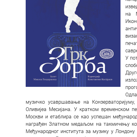
изве
на 
Икон
анти
виза
печ
савр
У по
слоб
Друг
изло
прог
Одла
музичко усавршавање на Конзерваторијуму
Оливијеа Месијана. У кратком временском пе
Москви и етаблира се као успешан међународ
награђен Златном медаљом на такмичењу комп
Међународног института за музику у Лондону 1