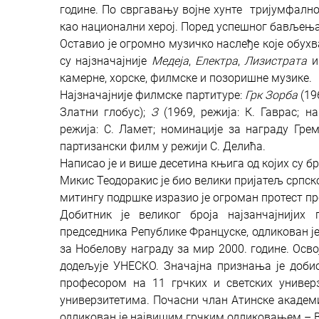
године. По свргавању војне хунте тријумфално 
као национални херој. Поред успешног бављења
Оставио је огромно музичко наслеђе које обухва
су најзначајније
Медеја
,
Електра
,
Лизистрата
камерне, хорске, филмске и позоришне музике.
Најзначајније филмске партитуре:
Грк Зорба
(19
Златни глобус);
З
(1969, режија: К. Гаврас; 
режија: С. Ламет; номинације за награду Гре
партизански филм у режији С. Делића.
Написао је и више десетина књига од којих су бр
Микис Теодоракис је био велики пријатељ српско
митингу подршке изразио је огроман протест п
Добитник је великог броја најзанчајнији
председника Републике Француске, одликован је
за Нобелову награду за мир 2000. године. Осво
додељује УНЕСКО. Значајна признања је доби
професором на 11 грчких и светских универ
универзитетима. Почасни члан Атинске академиј
одликован је највишим грчким одликовањем – В