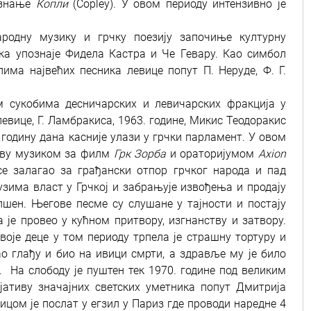
изнање
Копли
(Copley). У овом периоду интензивно је
ародну музику и грчку поезију започиње културну
ека упознаје Фидела Кастра и Че Гевару. Као симбол
има највећих песника левице попут П. Неруде, Ф. Г.
м сукобима десничарских и левичарских фракција у
левице, Г. Ламбракиса, 1963. године, Микис Теодоракис
одину дана касније улази у грчки парламент. У овом
лаву музиком за филм
Грк Зорба
и ораторијумом
Axion
се залагао за грађански отпор грчког народа и пад
узима власт у Грчкој и забрањује извођења и продају
пшен. Његове песме су слушане у тајности и постају
 је провео у кућном притвору, изгнанству и затвору.
воје деце у том периоду трпела је страшну тортуру и
о глађу и био на ивици смрти, а здравље му је било
. На слободу је пуштен тек 1970. године под великим
јативу значајних светских уметника попут Дмитрија
цом је послат у егзил у Париз где проводи наредне 4