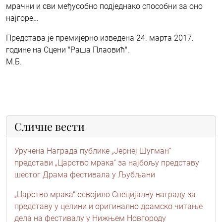
мрачни и сви међусобно подједнако способни за оно
најгоре…
Представа је премијерно изведена 24. марта 2017.
године на Сцени "Раша Плаовић".
М.Б.
Сличне вести
Уручена Награда публике „Јернеј Шугман“
представи „Царство мрака“ за најбољу представу
шестог Драма фестивала у Љубљани
„Царство мрака“ освојило Специјалну награду за
представу у целини и оригинално драмско читање
дела на фестивалу у Нижњем Новгороду