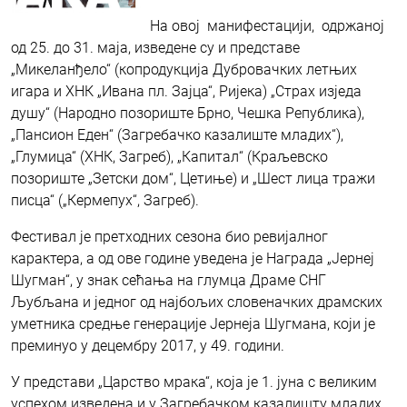
На овој манифестацији, одржаној
од 25. до 31. маја, изведене су и представе
„Микеланђело“ (копродукција Дубровачких летњих
игара и ХНК „Ивана пл. Зајца“, Ријека) „Страх изједа
душу“ (Народно позориште Брно, Чешка Република),
„Пансион Еден“ (Загребачко казалиште младих“),
„Глумица“ (ХНК, Загреб), „Капитал“ (Краљевско
позориште „Зетски дом“, Цетиње) и „Шест лица тражи
писца“ („Кермепух“, Загреб).
Фестивал је претходних сезона био ревијалног
карактера, а од ове године уведена је Награда „Јернеј
Шугман“, у знак сећања на глумца Драме СНГ
Љубљана и једног од најбољих словеначких драмских
уметника средње генерације Јернеја Шугмана, који је
преминуо у децембру 2017, у 49. години.
У представи „Царство мрака“, која је 1. јуна с великим
успехом изведена и у Загребачком казалишту младих