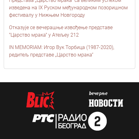
Представа „Царство мрака“ са великим успехом
изведена на IX Руском међународном позоришном
фестивалу у Нижњем Новгороду
Отказује се вечерашње извођење представе
"Царство мрака" у Атељеу 212
IN MEMORIAM: Игор Вук Торбица (1987-2020),
редитељ представе „Царство мрака“