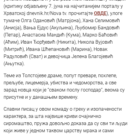
(критику објављену 7. јуна на најчитанијем порталу у
Хрватској dnevnik.hr/Nova tv. прочитајте
ОВДЕ
), улоге
тумаче Олга Одановић (Матрјона), Хана Селимовић
(Анисја), Вања Ејдус (Акуљина), Љубомир Бандовић
(Петар), Анастасиа Мандић (Кума), Марко Баћовић
(Аћим), Иван Ђорђевић (Никита), Никола Вујовић
(Митрић), Ивана Шћепановић (Марина), Новак
Радуловић (Сват) и девојчица Јелена Благојевић
(Ањутка).
Теме из Толстојеве драме, попут преваре, похлепе,
прељубе, лицемерја, убиства и чедоморства, а све
зарад новца који је “сваком послу господар”, веома су
присутне и у данашњем времену.
Славни писац у овом комаду о греху и изопачености
карактера, за шта највише криви очајничко
сиромаштво, пружа довољно доказа да су сви ти људи
који живе у једном таквом царству мрака и сами