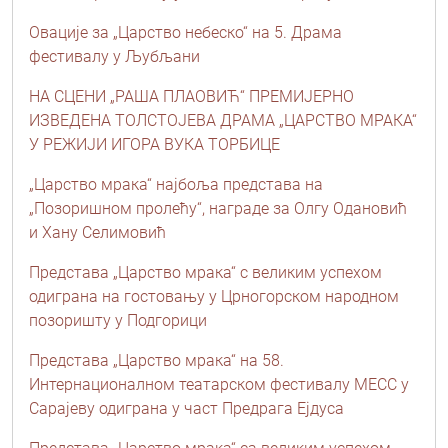
Овације за „Царство небеско“ на 5. Драма
фестивалу у Љубљани
НА СЦЕНИ „РАША ПЛАОВИЋ“ ПРЕМИЈЕРНО
ИЗВЕДЕНА ТОЛСТОЈЕВА ДРАМА „ЦАРСТВО МРАКА“
У РЕЖИЈИ ИГОРА ВУКА ТОРБИЦЕ
„Царство мрака“ најбоља представа на
„Позоришном пролећу“, награде за Олгу Одановић
и Хану Селимовић
Представа „Царство мрака“ с великим успехом
одиграна на гостовању у Црногорском народном
позоришту у Подгорици
Представа „Царство мрака“ на 58.
Интернационалном театарском фестивалу МЕСС у
Сарајеву одиграна у част Предрага Ејдуса