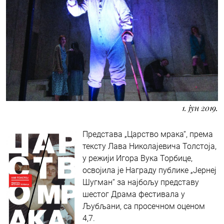
1. јун 2019.
Представа „Царство мрака“, према
тексту Лава Николајевича Толстоја,
у режији Игора Вука Торбице,
освојила је Награду публике „Јернеј
Шугман“ за најбољу представу
шестог Драма фестивала у
Љубљани, са просечном оценом
4,7.