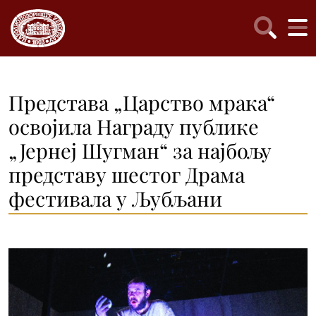
Представа „Царство мрака“
освојила Награду публике
„Јернеј Шугман“ за најбољу
представу шестог Драма
фестивала у Љубљани