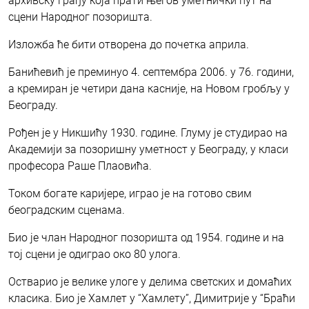
архивску грађу која прати његов уметнички пут на
сцени Народног позоришта.
Изложба ће бити отворена до почетка априла.
Банићевић је преминуо 4. септембра 2006. у 76. години,
а кремиран је четири дана касније, на Новом гробљу у
Београду.
Рођен је у Никшићу 1930. године. Глуму је студирао на
Академији за позоришну уметност у Београду, у класи
професора Раше Плаовића.
Током богате каријере, играо је на готово свим
београдским сценама.
Био је члан Народног позоришта од 1954. године и на
тој сцени је одиграо око 80 улога.
Остварио је велике улоге у делима светских и домаћих
класика. Био је Хамлет у “Хамлету”, Димитрије у “Браћи