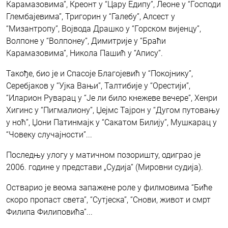
Карамазовима”, Креонт у “Цару Едипу”, Леоне у “Господи
Глембајевима”, Тригорин у “Галебу”, Алсест у
“Мизантропу”, Војвода Драшко у “Горском вијенцу”,
Волпоне у “Волпонеу”, Димитрије у “Браћи
Карамазовима”, Никола Пашић у “Апису”.
Такође, био је и Спасоје Благојевић у “Покојнику”,
Серебјаков у “Ујка Вањи”, Талтибије у “Орестији”,
“Иларион Руварац у “Је ли било кнежеве вечере”, Хенри
Хигинс у “Пигмалиону”, Џејмс Тајрон у “Дугом путовању
у ноћ”, Џони Патинмајк у “Сакатом Билију”, Мушкарац у
“Човеку случајности”...
Последњу улогу у матичном позоришту, одиграо је
2006. године у представи „Судија“ (Мировни судија).
Остварио је веома запажене роле у филмовима “Биће
скоро пропаст света”, “Сутјеска”, “Снови, живот и смрт
Филипа Филиповића”...