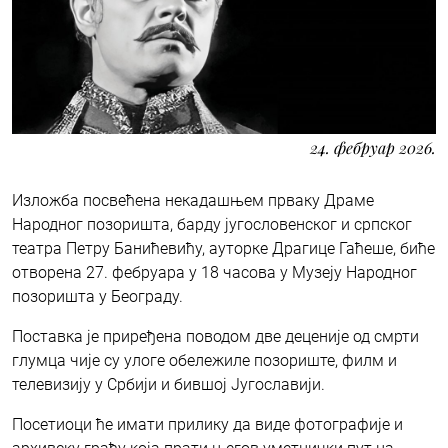
24. фебруар 2026.
Изложба посвећена некадашњем прваку Драме
Народног позоришта, барду југословенског и српског
театра Петру Банићевићу, ауторке Драгице Гаћеше, биће
отворена 27. фебруара у 18 часова у Музеју Народног
позоришта у Београду.
Поставка је приређена поводом две деценије од смрти
глумца чије су улоге обележиле позориште, филм и
телевизију у Србији и бившој Југославији.
Посетиоци ће имати прилику да виде фотографије и