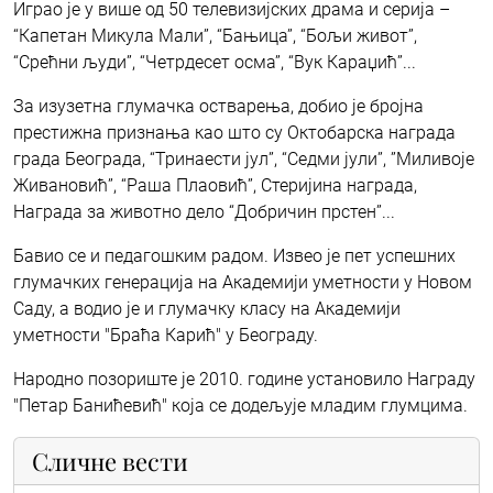
Играо је у више од 50 телевизијских драма и серија –
“Капетан Микула Мали”, “Бањица”, “Бољи живот”,
“Срећни људи”, “Четрдесет осма”, “Вук Караџић”...
За изузетна глумачка остварења, добио је бројна
престижна признања као што су Октобарска награда
града Београда, “Тринаести јул”, “Седми јули”, ”Миливоје
Живановић”, “Раша Плаовић”, Стеријина награда,
Награда за животно дело “Добричин прстен”...
Бавио се и педагошким радом. Извео је пет успешних
глумачких генерација на Академији уметности у Новом
Саду, а водио је и глумачку класу на Академији
уметности "Браћа Карић" у Београду.
Народно позориште је 2010. године установило Награду
"Петар Банићевић" која се додељује младим глумцима.
Сличне вести