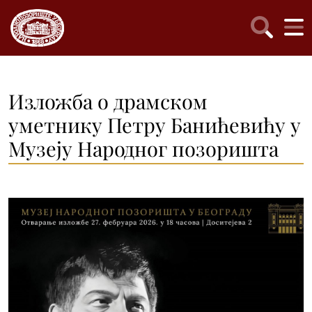
Изложба о драмском
уметнику Петру Банићевићу у
Музеју Народног позоришта