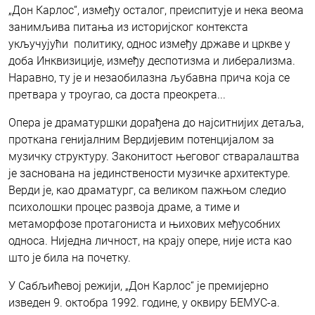
„Дон Карлос“, између осталог, преиспитује и нека веома
занимљива питања из историјског контекста
укључујући политику, однос између државе и цркве у
доба Инквизиције, између деспотизма и либерализма.
Наравно, ту је и незаобилазна љубавна прича која се
претвара у троугао, са доста преокрета...
Опера је драматуршки дорађена до најситнијих детаља,
проткана генијалним Вердијевим потенцијалом за
музичку структуру. Законитост његовог стваралаштва
је заснована на јединствености музичке архитектуре.
Верди је, као драматург, са великом пажњом следио
психолошки процес развоја драме, а тиме и
метаморфозе протагониста и њихових међусобних
односа. Ниједна личност, на крају опере, није иста као
што је била на почетку.
У Сабљићевој режији, „Дон Карлос“ је премијерно
изведен 9. октобра 1992. године, у оквиру БЕМУС-а.