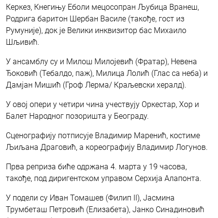
Керкез, Кнегињу Еболи мецосопран Љубица Вранеш,
Родрига баритон Шербан Василе (такође, гост из
Румуније), док је Велики инквизитор бас Михаило
Шљивић.
У ансамблу су и Милош Милојевић (Фратар), Невена
Ђоковић (Тебалдо, паж), Милица Лолић (Глас са неба) и
Дамјан Мишић (Гроф Лерма/ Краљевски хералд).
У овој опери у четири чина учествују Оркестар, Хор и
Балет Народног позоришта у Београду.
Сценографију потписује Владимир Маренић, костиме
Љиљана Драговић, а кореографију Владимир Логунов.
Прва реприза биће одржана 4. марта у 19 часова,
такође, под диригентском управом Серхија Алапонта.
У подели су Иван Томашев (Филип II), Јасмина
Трумбеташ Петровић (Елизабета), Јанко Синадиновић