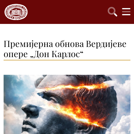
Премијерна обнова Вердијеве
опере „Дон Карлос“