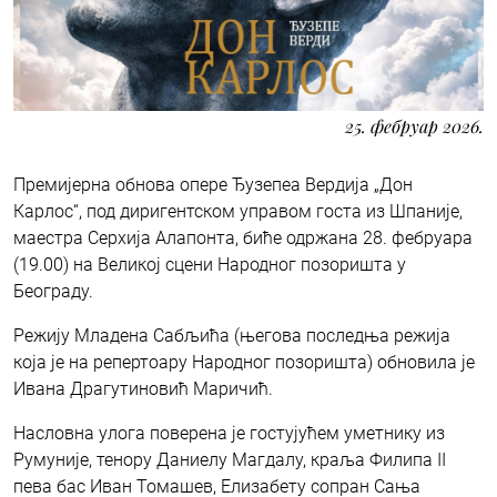
25. фебруар 2026.
Премијерна обнова опере Ђузепeа Вердија „Дон
Карлос“, под диригентском управом госта из Шпаније,
маестра Серхија Алапонта, биће одржана 28. фебруара
(19.00) на Великој сцени Народног позоришта у
Београду.
Режију Младена Сабљића (његова последња режија
која је на репертоару Народног позоришта) обновила је
Ивана Драгутиновић Маричић.
Насловна улога поверена је гостујућем уметнику из
Румуније, тенору Даниелу Магдалу, краља Филипа II
пева бас Иван Томашев, Елизабету сопран Сања