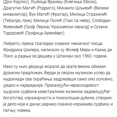
(Дон Карлос), Љубица Вранеш (Кнегиња Еболи),
Драгутин Матић (Родриго), Михаило Шљивић (Велики
инквизитор), Вук Матић (Фратар), Милица Страхинић
(Тебалдо, паж), Милица Лолић (Глас са неба), Слободан
Живковић (Гроф Лерма/ Краљевски хералд) и Сузана
Тодоровић (Грофица Аремберг).
Либрето, према трагедији славног немачког писца
Фридриха Шилера, написали су Жозеф Мери и Камиј ди
Локл, а радња се дешава у Шпанији око 1560. године.
Иако су њих двојица морали да крате веома обиман
драмски предложак, Верди је својом музиком успео да
надокнади сва скраћења задржавши само оно основно,
уједно и највредније. Приказујући нераскидивост
људских судбина маестралном музиком задивљујућег
богатства, изражајности и психолошке дубине, створио
је дело које и данас једнако снажно изражава судбину и
патњу човека.