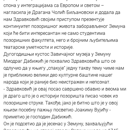
спона у интеграцијама са Европом и светом –
нагласила је Драгана Чолић Биљановски и додала да
нам Здравковић својим приступом презентује
континуитет позоришног живота заборављеног Земуна
који ће бити интересантан не само студентима
позоришних факултета, него и бројним љубитељима
театарске уметности и историје.
Дугогодишњи кустос Завичајног музеја у Земуну
Миодраг Дабижић је похвалио Здравковића што се
одлучио да у књигу „спакује“ једну такву тему чиме нам
је приближио велики део културне баштине нашег
народа који је раније био неистражен и непознат.
- Здравковић је овај посао савршено обавио и веома ми
је драго што је о историји позоришта писао човек из
позоришне струке. Такође, јако је битно што је у овој
књизи посебну пажњу посветио Јоакиму Вујићу -
приметио је господин Дабижић.
Он је подсетио да је јесенас у Земуну, захваљујући