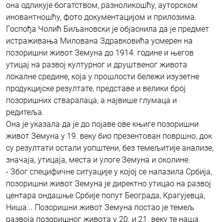
она одликује богатством, разноликошћу, ауторском
иновантношћу, фото документацијом и прилозима.
Госпођа Чолић Биљановски је објаснила да је предмет
истраживања Милована Здравковића усмерен на
позоришни живот Земуна до 1914. године и његов
утицај на развој културног и друштвеног живота
локалне средине, која у прошлости бележи изузетне
продукцијске резултате, представе и велики број
позоришних стваралаца, а највише глумаца и
редитеља.
Она је указала да је до појаве ове књиге позоришни
живот Земуна у 19. веку био презентован површно, док
су резултати остали уопштени, без темељитије анализе,
значаја, утицаја, места и улоге Земуна и околине.
- Због специфичне ситуације у којој се налазила Србија,
позоришни живот Земуна је директно утицао на развој
центара ондашње Србије попут Београда, Крагујевца,
Ниша... Позоришни живот Земуна постао је темељ
развоја позоришног живота у 20. и 21. веку те наша