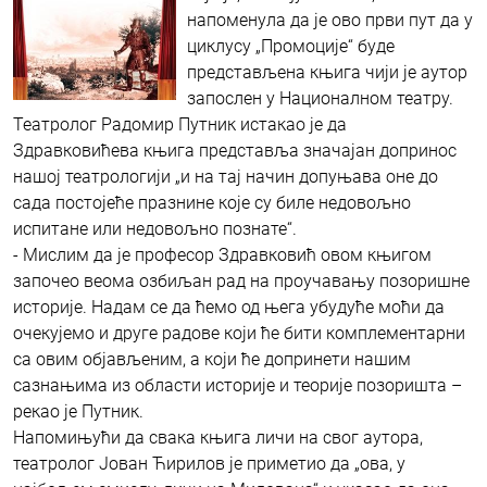
напоменула да је ово први пут да у
циклусу „Промоције“ буде
представљена књига чији је аутор
запослен у Националном театру.
Театролог Радомир Путник истакао је да
Здравковићева књига представља значајан допринос
нашој театрологији „и на тај начин допуњава оне до
сада постојеће празнине које су биле недовољно
испитане или недовољно познате“.
- Мислим да је професор Здравковић овом књигом
започео веома озбиљан рад на проучавању позоришне
историје. Надам се да ћемо од њега убудуће моћи да
очекујемо и друге радове који ће бити комплементарни
са овим објављеним, а који ће допринети нашим
сазнањима из области историје и теорије позоришта –
рекао је Путник.
Напомињући да свака књига личи на свог аутора,
театролог Јован Ћирилов је приметио да „ова, у