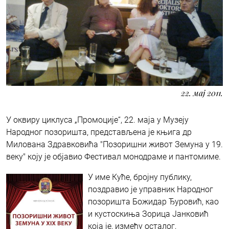
22. мај 2011.
У оквиру циклуса „Промоције“, 22. маја у Музеју
Народног позоришта, представљена је књига др
Милована Здравковића "Позоришни живот Земуна у 19.
веку" коју је објавио Фестивал монодраме и пантомиме.
У име Куће, бројну публику,
поздравио је управник Народног
позоришта Божидар Ђуровић, као
и кустоскиња Зорица Јанковић
која је, између осталог,