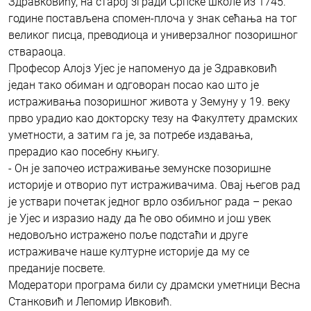
Здравковићу, на старој згради Српске школе из 1745.
године постављена спомен-плоча у знак сећања на тог
великог писца, преводиоца и универзалног позоришног
ствараоца.
Професор Алојз Ујес је напоменуо да је Здравковић
један тако обиман и одговоран посао као што је
истраживања позоришног живота у Земуну у 19. веку
прво урадио као докторску тезу на Факултету драмских
уметности, а затим га је, за потребе издавања,
прерадио као посебну књигу.
- Он је започео истраживање земунске позоришне
историје и отворио пут истраживачима. Овај његов рад
је уствари почетак једног врло озбиљног рада – рекао
је Ујес и изразио наду да ће ово обимно и још увек
недовољно истражено поље подстаћи и друге
истраживаче наше културне историје да му се
преданије посвете.
Модератори програма били су драмски уметници Весна
Станковић и Лепомир Ивковић.