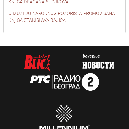
KNjIGA DRAGANA STOJKOVA
U MUZEJU NARODNOG POZORIŠTA PROMOVISANA
KNjIGA STANISLAVA BAJIĆA