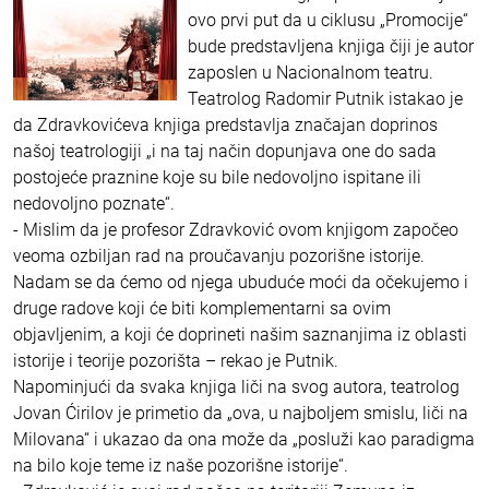
ovo prvi put da u ciklusu „Promocije“
bude predstavljena knjiga čiji je autor
zaposlen u Nacionalnom teatru.
Teatrolog Radomir Putnik istakao je
da Zdravkovićeva knjiga predstavlja značajan doprinos
našoj teatrologiji „i na taj način dopunjava one do sada
postojeće praznine koje su bile nedovoljno ispitane ili
nedovoljno poznate“.
- Mislim da je profesor Zdravković ovom knjigom započeo
veoma ozbiljan rad na proučavanju pozorišne istorije.
Nadam se da ćemo od njega ubuduće moći da očekujemo i
druge radove koji će biti komplementarni sa ovim
objavljenim, a koji će doprineti našim saznanjima iz oblasti
istorije i teorije pozorišta – rekao je Putnik.
Napominjući da svaka knjiga liči na svog autora, teatrolog
Jovan Ćirilov je primetio da „ova, u najboljem smislu, liči na
Milovana“ i ukazao da ona može da „posluži kao paradigma
na bilo koje teme iz naše pozorišne istorije“.