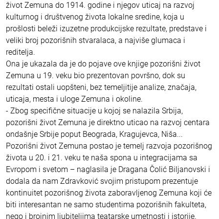
život Zemuna do 1914. godine i njegov uticaj na razvoj
kulturnog i društvenog života lokalne sredine, koja u
prošlosti beleži izuzetne produkcijske rezultate, predstave i
veliki broj pozorišnih stvaralaca, a najviše glumaca i
reditelja.
Ona je ukazala da je do pojave ove knjige pozorišni život
Zemuna u 19. veku bio prezentovan površno, dok su
rezultati ostali uopšteni, bez temeljitije analize, značaja,
uticaja, mesta i uloge Zemuna i okoline.
- Zbog specifične situacije u kojoj se nalazila Srbija,
pozorišni život Zemuna je direktno uticao na razvoj centara
ondašnje Srbije poput Beograda, Kragujevca, Niša...
Pozorišni život Zemuna postao je temelj razvoja pozorišnog
života u 20. i 21. veku te naša spona u integracijama sa
Evropom i svetom – naglasila je Dragana Čolić Biljanovski i
dodala da nam Zdravković svojim pristupom prezentuje
kontinuitet pozorišnog života zaboravljenog Zemuna koji će
biti interesantan ne samo studentima pozorišnih fakulteta,
nego i brojnim ljubiteljima teatarske umetnosti i istorije.