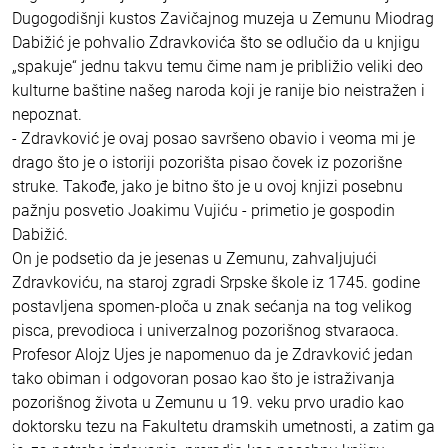
Dugogodišnji kustos Zavičajnog muzeja u Zemunu Miodrag
Dabižić je pohvalio Zdravkovića što se odlučio da u knjigu
„spakuje“ jednu takvu temu čime nam je približio veliki deo
kulturne baštine našeg naroda koji je ranije bio neistražen i
nepoznat.
- Zdravković je ovaj posao savršeno obavio i veoma mi je
drago što je o istoriji pozorišta pisao čovek iz pozorišne
struke. Takođe, jako je bitno što je u ovoj knjizi posebnu
pažnju posvetio Joakimu Vujiću - primetio je gospodin
Dabižić.
On je podsetio da je jesenas u Zemunu, zahvaljujući
Zdravkoviću, na staroj zgradi Srpske škole iz 1745. godine
postavljena spomen-ploča u znak sećanja na tog velikog
pisca, prevodioca i univerzalnog pozorišnog stvaraoca.
Profesor Alojz Ujes je napomenuo da je Zdravković jedan
tako obiman i odgovoran posao kao što je istraživanja
pozorišnog života u Zemunu u 19. veku prvo uradio kao
doktorsku tezu na Fakultetu dramskih umetnosti, a zatim ga