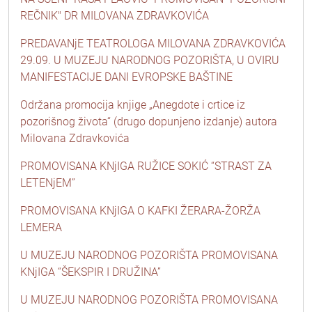
REČNIK" DR MILOVANA ZDRAVKOVIĆA
PREDAVANjE TEATROLOGA MILOVANA ZDRAVKOVIĆA
29.09. U MUZEJU NARODNOG POZORIŠTA, U OVIRU
MANIFESTACIJE DANI EVROPSKE BAŠTINE
Održana promocija knjige „Anegdote i crtice iz
pozorišnog života“ (drugo dopunjeno izdanje) autora
Milovana Zdravkovića
PROMOVISANA KNjIGA RUŽICE SOKIĆ “STRAST ZA
LETENjEM”
PROMOVISANA KNjIGA O KAFKI ŽERARA-ŽORŽA
LEMERA
U MUZEJU NARODNOG POZORIŠTA PROMOVISANA
KNjIGA “ŠEKSPIR I DRUŽINA”
U MUZEJU NARODNOG POZORIŠTA PROMOVISANA