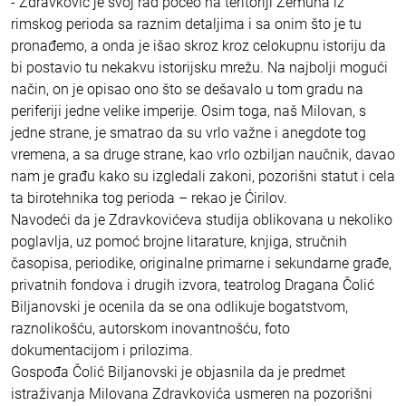
- Zdravković je svoj rad počeo na teritoriji Zemuna iz
rimskog perioda sa raznim detaljima i sa onim što je tu
pronađemo, a onda je išao skroz kroz celokupnu istoriju da
bi postavio tu nekakvu istorijsku mrežu. Na najbolji mogući
način, on je opisao ono što se dešavalo u tom gradu na
periferiji jedne velike imperije. Osim toga, naš Milovan, s
jedne strane, je smatrao da su vrlo važne i anegdote tog
vremena, a sa druge strane, kao vrlo ozbiljan naučnik, davao
nam je građu kako su izgledali zakoni, pozorišni statut i cela
ta birotehnika tog perioda – rekao je Ćirilov.
Navodeći da je Zdravkovićeva studija oblikovana u nekoliko
poglavlja, uz pomoć brojne litarature, knjiga, stručnih
časopisa, periodike, originalne primarne i sekundarne građe,
privatnih fondova i drugih izvora, teatrolog Dragana Čolić
Biljanovski je ocenila da se ona odlikuje bogatstvom,
raznolikošću, autorskom inovantnošću, foto
dokumentacijom i prilozima.
Gospođa Čolić Biljanovski je objasnila da je predmet
istraživanja Milovana Zdravkovića usmeren na pozorišni