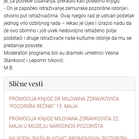
je, za potrebe izdavanja, preradio kao posebnu knjigu.
- On je započeo istraživanje zemunske pozorišne istorije i
otvorio put istraživačima. Ovaj njegov rad je ustvari početak
jednog vrlo ozbiljnog rada – rekao je Ujes i izrazio nadu da
će ovo obimno i još uvek nedovoljno istraženo polje
podstaći i druge istraživače naše kulturne istorije da mu se
predanije posvete.
Moderatori programa bili su dramski umetnici Vesna
Stanković i Lepomir Ivković.
M.B.
Slične vesti
PROMOCIJA KNjIGE DR MILOVANA ZDRAVKOVIĆA
"POZORIŠNI REČNIK" 15. MAJA
PROMOCIJA KNjIGE MILOVANA ZDRAVKOVIĆA 22.
MAJA U MUZEJU NARODNOG POZORIŠTA
NA SCENI "RAŠA PLAOVIĆ" PROMOVISAN "POZORIŠNI