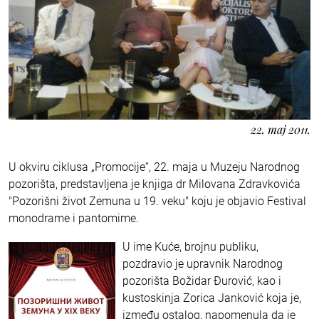
22. maj 2011.
U okviru ciklusa „Promocije“, 22. maja u Muzeju Narodnog
pozorišta, predstavljena je knjiga dr Milovana Zdravkovića
"Pozorišni život Zemuna u 19. veku" koju je objavio Festival
monodrame i pantomime.
U ime Kuće, brojnu publiku,
pozdravio je upravnik Narodnog
pozorišta Božidar Đurović, kao i
kustoskinja Zorica Janković koja je,
između ostalog, napomenula da je